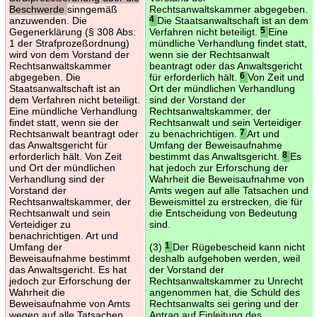
Beschwerde
sinngemäß
Rechtsanwaltskammer abgegeben.
anzuwenden. Die
4
Die Staatsanwaltschaft ist an dem
Gegenerklärung (§ 308 Abs.
Verfahren nicht beteiligt.
5
Eine
1 der Strafprozeßordnung)
mündliche Verhandlung findet statt,
wird von dem Vorstand der
wenn sie der Rechtsanwalt
Rechtsanwaltskammer
beantragt oder das Anwaltsgericht
abgegeben. Die
für erforderlich hält.
6
Von Zeit und
Staatsanwaltschaft ist an
Ort der mündlichen Verhandlung
dem Verfahren nicht beteiligt.
sind der Vorstand der
Eine mündliche Verhandlung
Rechtsanwaltskammer, der
findet statt, wenn sie der
Rechtsanwalt und sein Verteidiger
Rechtsanwalt beantragt oder
zu benachrichtigen.
7
Art und
das Anwaltsgericht für
Umfang der Beweisaufnahme
erforderlich hält. Von Zeit
bestimmt das Anwaltsgericht.
8
Es
und Ort der mündlichen
hat jedoch zur Erforschung der
Verhandlung sind der
Wahrheit die Beweisaufnahme von
Vorstand der
Amts wegen auf alle Tatsachen und
Rechtsanwaltskammer, der
Beweismittel zu erstrecken, die für
Rechtsanwalt und sein
die Entscheidung von Bedeutung
Verteidiger zu
sind.
benachrichtigen. Art und
Umfang der
(3)
1
Der Rügebescheid kann nicht
Beweisaufnahme bestimmt
deshalb aufgehoben werden, weil
das Anwaltsgericht. Es hat
der Vorstand der
jedoch zur Erforschung der
Rechtsanwaltskammer zu Unrecht
Wahrheit die
angenommen hat, die Schuld des
Beweisaufnahme von Amts
Rechtsanwalts sei gering und der
wegen auf alle Tatsachen
Antrag auf Einleitung des