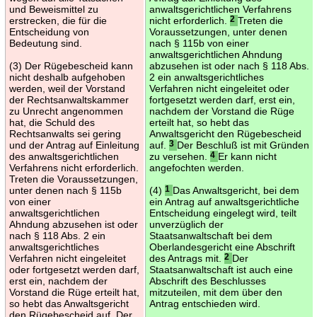
und Beweismittel zu
anwaltsgerichtlichen Verfahrens
erstrecken, die für die
nicht erforderlich.
2
Treten die
Entscheidung von
Voraussetzungen, unter denen
Bedeutung sind.
nach § 115b von einer
anwaltsgerichtlichen Ahndung
(3) Der Rügebescheid kann
abzusehen ist oder nach § 118 Abs.
nicht deshalb aufgehoben
2 ein anwaltsgerichtliches
werden, weil der Vorstand
Verfahren nicht eingeleitet oder
der Rechtsanwaltskammer
fortgesetzt werden darf, erst ein,
zu Unrecht angenommen
nachdem der Vorstand die Rüge
hat, die Schuld des
erteilt hat, so hebt das
Rechtsanwalts sei gering
Anwaltsgericht den Rügebescheid
und der Antrag auf Einleitung
auf.
3
Der Beschluß ist mit Gründen
des anwaltsgerichtlichen
zu versehen.
4
Er kann nicht
Verfahrens nicht erforderlich.
angefochten werden.
Treten die Voraussetzungen,
unter denen nach § 115b
(4)
1
Das Anwaltsgericht, bei dem
von einer
ein Antrag auf anwaltsgerichtliche
anwaltsgerichtlichen
Entscheidung eingelegt wird, teilt
Ahndung abzusehen ist oder
unverzüglich der
nach § 118 Abs. 2 ein
Staatsanwaltschaft bei dem
anwaltsgerichtliches
Oberlandesgericht eine Abschrift
Verfahren nicht eingeleitet
des Antrags mit.
2
Der
oder fortgesetzt werden darf,
Staatsanwaltschaft ist auch eine
erst ein, nachdem der
Abschrift des Beschlusses
Vorstand die Rüge erteilt hat,
mitzuteilen, mit dem über den
so hebt das Anwaltsgericht
Antrag entschieden wird.
den Rügebescheid auf. Der