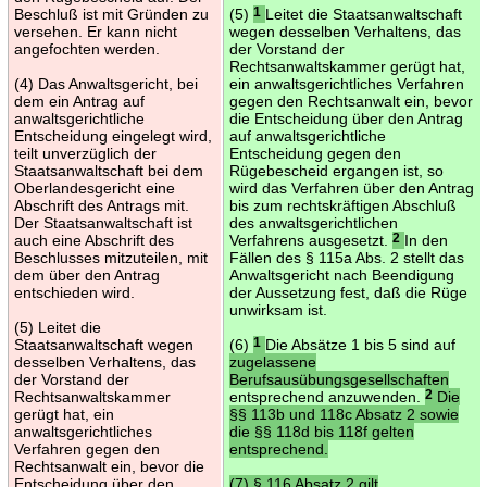
Beschluß ist mit Gründen zu
(5)
1
Leitet die Staatsanwaltschaft
versehen. Er kann nicht
wegen desselben Verhaltens, das
angefochten werden.
der Vorstand der
Rechtsanwaltskammer gerügt hat,
(4) Das Anwaltsgericht, bei
ein anwaltsgerichtliches Verfahren
dem ein Antrag auf
gegen den Rechtsanwalt ein, bevor
anwaltsgerichtliche
die Entscheidung über den Antrag
Entscheidung eingelegt wird,
auf anwaltsgerichtliche
teilt unverzüglich der
Entscheidung gegen den
Staatsanwaltschaft bei dem
Rügebescheid ergangen ist, so
Oberlandesgericht eine
wird das Verfahren über den Antrag
Abschrift des Antrags mit.
bis zum rechtskräftigen Abschluß
Der Staatsanwaltschaft ist
des anwaltsgerichtlichen
auch eine Abschrift des
Verfahrens ausgesetzt.
2
In den
Beschlusses mitzuteilen, mit
Fällen des § 115a Abs. 2 stellt das
dem über den Antrag
Anwaltsgericht nach Beendigung
entschieden wird.
der Aussetzung fest, daß die Rüge
unwirksam ist.
(5) Leitet die
Staatsanwaltschaft wegen
(6)
1
Die Absätze 1 bis 5 sind auf
desselben Verhaltens, das
zugelassene
der Vorstand der
Berufsausübungsgesellschaften
Rechtsanwaltskammer
entsprechend anzuwenden.
2
Die
gerügt hat, ein
§§ 113b und 118c Absatz 2 sowie
anwaltsgerichtliches
die §§ 118d bis 118f gelten
Verfahren gegen den
entsprechend.
Rechtsanwalt ein, bevor die
Entscheidung über den
(7) § 116 Absatz 2 gilt