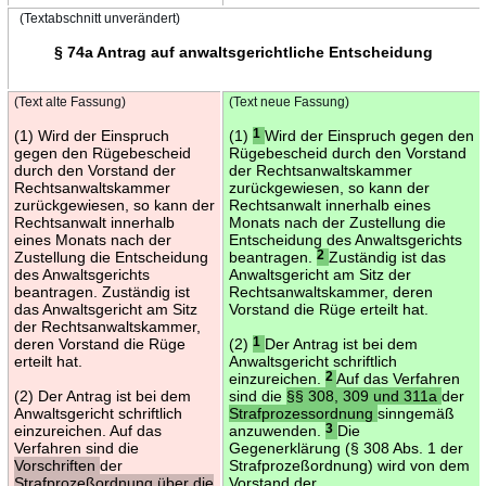
(Textabschnitt unverändert)
§ 74a Antrag auf anwaltsgerichtliche Entscheidung
(Text alte Fassung)
(Text neue Fassung)
(1) Wird der Einspruch
(1)
1
Wird der Einspruch gegen den
gegen den Rügebescheid
Rügebescheid durch den Vorstand
durch den Vorstand der
der Rechtsanwaltskammer
Rechtsanwaltskammer
zurückgewiesen, so kann der
zurückgewiesen, so kann der
Rechtsanwalt innerhalb eines
Rechtsanwalt innerhalb
Monats nach der Zustellung die
eines Monats nach der
Entscheidung des Anwaltsgerichts
Zustellung die Entscheidung
beantragen.
2
Zuständig ist das
des Anwaltsgerichts
Anwaltsgericht am Sitz der
beantragen. Zuständig ist
Rechtsanwaltskammer, deren
das Anwaltsgericht am Sitz
Vorstand die Rüge erteilt hat.
der Rechtsanwaltskammer,
deren Vorstand die Rüge
(2)
1
Der Antrag ist bei dem
erteilt hat.
Anwaltsgericht schriftlich
einzureichen.
2
Auf das Verfahren
(2) Der Antrag ist bei dem
sind die
§§ 308, 309 und 311a
der
Anwaltsgericht schriftlich
Strafprozessordnung
sinngemäß
einzureichen. Auf das
anzuwenden.
3
Die
Verfahren sind die
Gegenerklärung (§ 308 Abs. 1 der
Vorschriften
der
Strafprozeßordnung) wird von dem
Strafprozeßordnung über die
Vorstand der