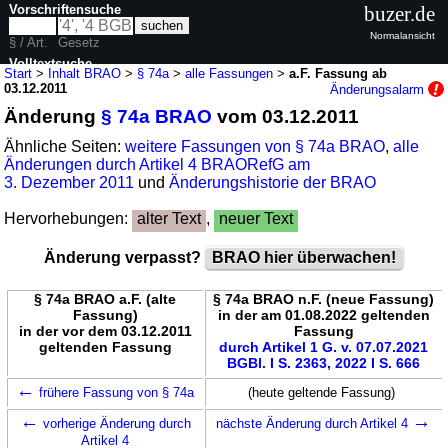
Vorschriftensuche
buzer.de
Normalansicht
§ / Art.
Gesetz
Volltextsuche
Start
>
Inhalt BRAO
>
§ 74a
>
alle Fassungen
>
a.F. Fassung ab
03.12.2011
Änderungsalarm
nur in BRAO
Änderung
§ 74a BRAO
vom 03.12.2011
Ähnliche Seiten:
weitere Fassungen von § 74a BRAO
,
alle
Änderungen durch Artikel 4 BRAORefG am
3. Dezember 2011
und
Änderungshistorie der BRAO
Hervorhebungen:
alter Text
,
neuer Text
Änderung verpasst?
BRAO hier überwachen!
§ 74a BRAO a.F. (alte
§ 74a BRAO n.F. (neue Fassung)
Fassung)
in der am 01.08.2022 geltenden
in der vor dem 03.12.2011
Fassung
geltenden Fassung
durch Artikel 1 G. v. 07.07.2021
BGBl. I S. 2363, 2022 I S. 666
←
frühere Fassung von § 74a
(heute geltende Fassung)
←
→
vorherige Änderung durch
nächste Änderung durch Artikel 4
Artikel 4