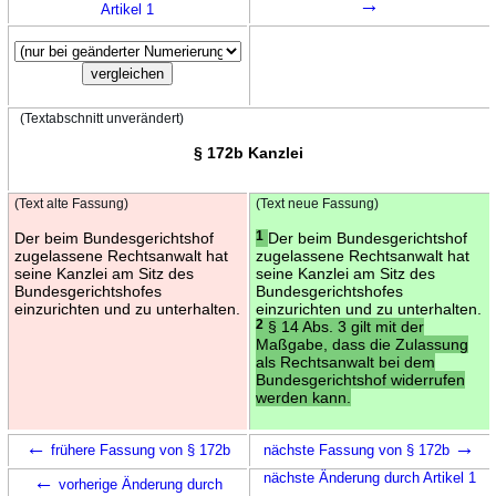
→
Artikel 1
(Textabschnitt unverändert)
§ 172b Kanzlei
(Text alte Fassung)
(Text neue Fassung)
Der beim Bundesgerichtshof
1
Der beim Bundesgerichtshof
zugelassene Rechtsanwalt hat
zugelassene Rechtsanwalt hat
seine Kanzlei am Sitz des
seine Kanzlei am Sitz des
Bundesgerichtshofes
Bundesgerichtshofes
einzurichten und zu unterhalten.
einzurichten und zu unterhalten.
2
§ 14 Abs. 3 gilt mit der
Maßgabe, dass die Zulassung
als Rechtsanwalt bei dem
Bundesgerichtshof widerrufen
werden kann.
←
→
frühere Fassung von § 172b
nächste Fassung von § 172b
←
nächste Änderung durch Artikel 1
vorherige Änderung durch