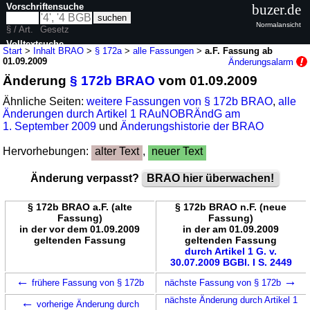
Vorschriftensuche
buzer.de
Normalansicht
§ / Art.
Gesetz
Volltextsuche
Start
>
Inhalt BRAO
>
§ 172a
>
alle Fassungen
>
a.F. Fassung ab
01.09.2009
Änderungsalarm
nur in BRAO
Änderung
§ 172b BRAO
vom 01.09.2009
Ähnliche Seiten:
weitere Fassungen von § 172b BRAO
,
alle
Änderungen durch Artikel 1 RAuNOBRÄndG am
1. September 2009
und
Änderungshistorie der BRAO
Hervorhebungen:
alter Text
,
neuer Text
Änderung verpasst?
BRAO hier überwachen!
§ 172b BRAO a.F. (alte
§ 172b BRAO n.F. (neue
Fassung)
Fassung)
in der vor dem 01.09.2009
in der am 01.09.2009
geltenden Fassung
geltenden Fassung
durch Artikel 1 G. v.
30.07.2009 BGBl. I S. 2449
←
→
frühere Fassung von § 172b
nächste Fassung von § 172b
←
nächste Änderung durch Artikel 1
vorherige Änderung durch