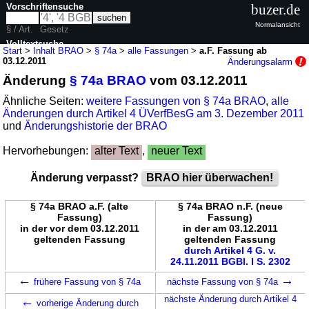
Vorschriftensuche
buzer.de
Normalansicht
§ / Art.
Gesetz
Volltextsuche
Start
>
Inhalt BRAO
>
§ 74a
>
alle Fassungen
>
a.F. Fassung ab
03.12.2011
Änderungsalarm
nur in BRAO
Änderung
§ 74a BRAO
vom 03.12.2011
Ähnliche Seiten:
weitere Fassungen von § 74a BRAO
,
alle
Änderungen durch Artikel 4 ÜVerfBesG am 3. Dezember 2011
und
Änderungshistorie der BRAO
Hervorhebungen:
alter Text
,
neuer Text
Änderung verpasst?
BRAO hier überwachen!
§ 74a BRAO a.F. (alte
§ 74a BRAO n.F. (neue
Fassung)
Fassung)
in der vor dem 03.12.2011
in der am 03.12.2011
geltenden Fassung
geltenden Fassung
durch Artikel 4 G. v.
24.11.2011 BGBl. I S. 2302
←
→
frühere Fassung von § 74a
nächste Fassung von § 74a
←
nächste Änderung durch Artikel 4
vorherige Änderung durch