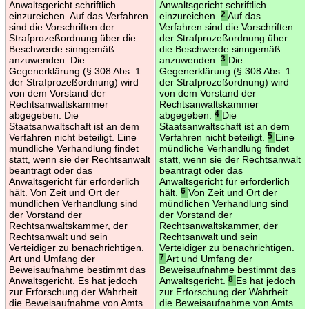
Anwaltsgericht schriftlich
Anwaltsgericht schriftlich
einzureichen. Auf das Verfahren
einzureichen.
2
Auf das
sind die Vorschriften der
Verfahren sind die Vorschriften
Strafprozeßordnung über die
der Strafprozeßordnung über
Beschwerde sinngemäß
die Beschwerde sinngemäß
anzuwenden. Die
anzuwenden.
3
Die
Gegenerklärung (§ 308 Abs. 1
Gegenerklärung (§ 308 Abs. 1
der Strafprozeßordnung) wird
der Strafprozeßordnung) wird
von dem Vorstand der
von dem Vorstand der
Rechtsanwaltskammer
Rechtsanwaltskammer
abgegeben. Die
abgegeben.
4
Die
Staatsanwaltschaft ist an dem
Staatsanwaltschaft ist an dem
Verfahren nicht beteiligt. Eine
Verfahren nicht beteiligt.
5
Eine
mündliche Verhandlung findet
mündliche Verhandlung findet
statt, wenn sie der Rechtsanwalt
statt, wenn sie der Rechtsanwalt
beantragt oder das
beantragt oder das
Anwaltsgericht für erforderlich
Anwaltsgericht für erforderlich
hält. Von Zeit und Ort der
hält.
6
Von Zeit und Ort der
mündlichen Verhandlung sind
mündlichen Verhandlung sind
der Vorstand der
der Vorstand der
Rechtsanwaltskammer, der
Rechtsanwaltskammer, der
Rechtsanwalt und sein
Rechtsanwalt und sein
Verteidiger zu benachrichtigen.
Verteidiger zu benachrichtigen.
Art und Umfang der
7
Art und Umfang der
Beweisaufnahme bestimmt das
Beweisaufnahme bestimmt das
Anwaltsgericht. Es hat jedoch
Anwaltsgericht.
8
Es hat jedoch
zur Erforschung der Wahrheit
zur Erforschung der Wahrheit
die Beweisaufnahme von Amts
die Beweisaufnahme von Amts