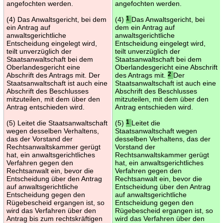
angefochten werden.
angefochten werden.
(4) Das Anwaltsgericht, bei dem
(4)
1
Das Anwaltsgericht, bei
ein Antrag auf
dem ein Antrag auf
anwaltsgerichtliche
anwaltsgerichtliche
Entscheidung eingelegt wird,
Entscheidung eingelegt wird,
teilt unverzüglich der
teilt unverzüglich der
Staatsanwaltschaft bei dem
Staatsanwaltschaft bei dem
Oberlandesgericht eine
Oberlandesgericht eine Abschrift
Abschrift des Antrags mit. Der
des Antrags mit.
2
Der
Staatsanwaltschaft ist auch eine
Staatsanwaltschaft ist auch eine
Abschrift des Beschlusses
Abschrift des Beschlusses
mitzuteilen, mit dem über den
mitzuteilen, mit dem über den
Antrag entschieden wird.
Antrag entschieden wird.
(5) Leitet die Staatsanwaltschaft
(5)
1
Leitet die
wegen desselben Verhaltens,
Staatsanwaltschaft wegen
das der Vorstand der
desselben Verhaltens, das der
Rechtsanwaltskammer gerügt
Vorstand der
hat, ein anwaltsgerichtliches
Rechtsanwaltskammer gerügt
Verfahren gegen den
hat, ein anwaltsgerichtliches
Rechtsanwalt ein, bevor die
Verfahren gegen den
Entscheidung über den Antrag
Rechtsanwalt ein, bevor die
auf anwaltsgerichtliche
Entscheidung über den Antrag
Entscheidung gegen den
auf anwaltsgerichtliche
Rügebescheid ergangen ist, so
Entscheidung gegen den
wird das Verfahren über den
Rügebescheid ergangen ist, so
Antrag bis zum rechtskräftigen
wird das Verfahren über den