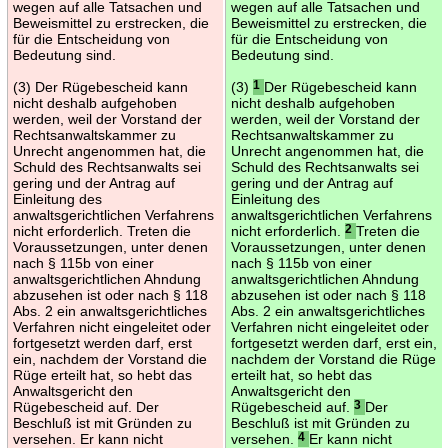
wegen auf alle Tatsachen und
wegen auf alle Tatsachen und
Beweismittel zu erstrecken, die
Beweismittel zu erstrecken, die
für die Entscheidung von
für die Entscheidung von
Bedeutung sind.
Bedeutung sind.
(3) Der Rügebescheid kann
(3)
1
Der Rügebescheid kann
nicht deshalb aufgehoben
nicht deshalb aufgehoben
werden, weil der Vorstand der
werden, weil der Vorstand der
Rechtsanwaltskammer zu
Rechtsanwaltskammer zu
Unrecht angenommen hat, die
Unrecht angenommen hat, die
Schuld des Rechtsanwalts sei
Schuld des Rechtsanwalts sei
gering und der Antrag auf
gering und der Antrag auf
Einleitung des
Einleitung des
anwaltsgerichtlichen Verfahrens
anwaltsgerichtlichen Verfahrens
nicht erforderlich. Treten die
nicht erforderlich.
2
Treten die
Voraussetzungen, unter denen
Voraussetzungen, unter denen
nach § 115b von einer
nach § 115b von einer
anwaltsgerichtlichen Ahndung
anwaltsgerichtlichen Ahndung
abzusehen ist oder nach § 118
abzusehen ist oder nach § 118
Abs. 2 ein anwaltsgerichtliches
Abs. 2 ein anwaltsgerichtliches
Verfahren nicht eingeleitet oder
Verfahren nicht eingeleitet oder
fortgesetzt werden darf, erst
fortgesetzt werden darf, erst ein,
ein, nachdem der Vorstand die
nachdem der Vorstand die Rüge
Rüge erteilt hat, so hebt das
erteilt hat, so hebt das
Anwaltsgericht den
Anwaltsgericht den
Rügebescheid auf. Der
Rügebescheid auf.
3
Der
Beschluß ist mit Gründen zu
Beschluß ist mit Gründen zu
versehen. Er kann nicht
versehen.
4
Er kann nicht