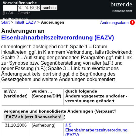
Vorschriftensuche
buzer.de
Normalansicht
§ / Art.
Gesetz
Volltextsuche
Start
>
Inhalt EAZV
>
Änderungen
Änderungsalarm
Änderungen an
nur in EAZV
Eisenbahnarbeitszeitverordnung (EAZV)
chronologisch absteigend nach Spalte 1 = Datum
Inkrafttreten, ggf. in Klammern Verkündung, falls rückwirkend;
Spalte 2 = Auflistung der geänderten Paragrafen ggf. mit Link
zur Synopse bzw. Gegenüberstellung von alter (a.F.) und
neuer Fassung (n.F.); Spalte 3 = Link zum Wortlaut des
Änderungsartikels, dort sind ggf. die Begründung des
Gesetzgebers und weitere Änderungen dokumentiert
m.W.v.
wurden ...
durch folgende
(verkündet)
(Synopse/Diff)
Änderungsgesetze und/oder -
verordnungen geändert
vergangene und konsolidierte Änderungen (Verpasst?
EAZV ab jetzt überwachen!
)
31.10.2006
(Aufhebung)
§ 5
Eisenbahnarbeitszeitverordnung
(EAZV)