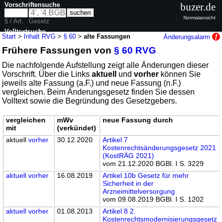
Vorschriftensuche
buzer.de
Normalansicht
§ / Art.
Gesetz
Volltextsuche
Start
>
Inhalt RVG
>
§ 60
>
alte Fassungen
Änderungsalarm
Frühere Fassungen von
§ 60 RVG
nur in RVG
Die nachfolgende Aufstellung zeigt alle Änderungen dieser
Vorschrift. Über die Links
aktuell
und
vorher
können Sie
jeweils alte Fassung (a.F.) und neue Fassung (n.F.)
vergleichen. Beim Änderungsgesetz finden Sie dessen
Volltext sowie die Begründung des Gesetzgebers.
vergleichen
mWv
neue Fassung durch
mit
(verkündet)
aktuell
vorher
30.12.2020
Artikel 7
Kostenrechtsänderungsgesetz 2021
(KostRÄG 2021)
vom 21.12.2020 BGBl. I S. 3229
aktuell
vorher
16.08.2019
Artikel 10b Gesetz für mehr
Sicherheit in der
Arzneimittelversorgung
vom 09.08.2019 BGBl. I S. 1202
aktuell
vorher
01.08.2013
Artikel 8 2.
Kostenrechtsmodernisierungsgesetz