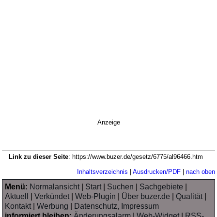
Anzeige
Link zu dieser Seite
: https://www.buzer.de/gesetz/6775/al96466.htm
Inhaltsverzeichnis
|
Ausdrucken/PDF
|
nach oben
Menü:
Normalansicht
|
Start
|
Suchen
|
Sachgebiete
|
Aktuell
|
Verkündet
|
Web-Plugin
|
Über buzer.de
|
Qualität
|
Kontakt
|
Werbung
|
Datenschutz, Impressum
informiert bleiben:
Änderungsalarm
|
Web-Widget
|
RSS-