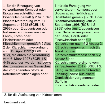
1. für die Erzeugung von
1. für die Erzeugung von
verwertbarem Kompost oder
verwertbarem Kompost oder
Biogas ausschließlich aus
Biogas ausschließlich aus
Bioabfällen gemäß § 2 Nr. 1 der
Bioabfällen gemäß § 2 Nr. 1 der
Bioabfallverordnung vom 21.
Bioabfallverordnung vom 21.
September 1998 (BGBl. I S.
September 1998 (BGBl. I S.
2955) oder Erzeugnissen oder
2955) oder
aus
Erzeugnissen
Nebenerzeugnissen aus der
oder Nebenerzeugnissen aus
Land-, Forst- oder
der Land-, Forst- oder
Fischwirtschaft oder
Fischwirtschaft oder
aus
Klärschlämmen gemäß
§ 2
Abs.
Klärschlamm nach
§ 2
Absatz 2,
2 der Klärschlammverordnung
Klärschlammgemisch nach §
2
vom
15. April 1992
(BGBl. I S.
Absatz 7 oder
912), die durch die Verordnung
Klärschlammkompost nach § 2
vom 6. März 1997 (BGBl. I S.
Absatz 8
der
446) geändert worden ist,
sowie
Klärschlammverordnung vom
des Einsatzes eines Gemisches
27. September 2017
(BGBl. I S.
der vorgenannten Stoffe in
3465), in der jeweils geltenden
Kofermentationsanlagen oder
Fassung,
sowie
aus einem
Gemisch
der vorgenannten
Stoffe in
Kofermentationsanlagen oder
2. für die Ausfaulung von Klärschlamm
bestimmt sind.