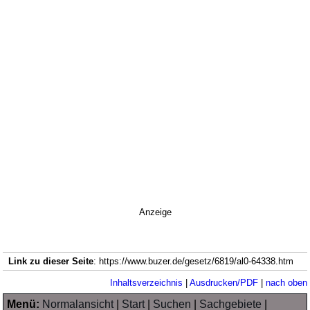
Anzeige
Link zu dieser Seite
: https://www.buzer.de/gesetz/6819/al0-64338.htm
Inhaltsverzeichnis
|
Ausdrucken/PDF
|
nach oben
Menü:
Normalansicht
|
Start
|
Suchen
|
Sachgebiete
|