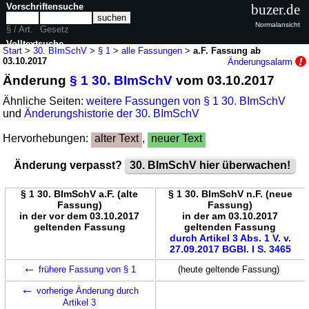
Vorschriftensuche
buzer.de
Normalansicht
§ / Art.
Gesetz
Volltextsuche
Start
>
30. BImSchV
>
§ 1
>
alle Fassungen
>
a.F. Fassung ab
03.10.2017
Änderungsalarm
nur in 30. BImSchV
Änderung
§ 1 30. BImSchV
vom 03.10.2017
Ähnliche Seiten:
weitere Fassungen von § 1 30. BImSchV
und
Änderungshistorie der 30. BImSchV
Hervorhebungen:
alter Text
,
neuer Text
Änderung verpasst?
30. BImSchV hier überwachen!
§ 1 30. BImSchV a.F. (alte
§ 1 30. BImSchV n.F. (neue
Fassung)
Fassung)
in der vor dem 03.10.2017
in der am 03.10.2017
geltenden Fassung
geltenden Fassung
durch Artikel 3 Abs. 1 V. v.
27.09.2017 BGBl. I S. 3465
←
frühere Fassung von § 1
(heute geltende Fassung)
←
vorherige Änderung durch
Artikel 3