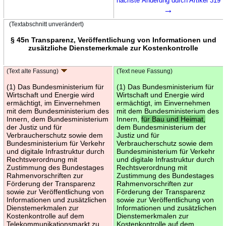
nächste Änderung durch Artikel 319
→
(Textabschnitt unverändert)
§ 45n Transparenz, Veröffentlichung von Informationen und
zusätzliche Dienstemerkmale zur Kostenkontrolle
(Text alte Fassung)
(Text neue Fassung)
(1) Das Bundesministerium für
(1) Das Bundesministerium für
Wirtschaft und Energie wird
Wirtschaft und Energie wird
ermächtigt, im Einvernehmen
ermächtigt, im Einvernehmen
mit dem Bundesministerium des
mit dem Bundesministerium des
Innern, dem Bundesministerium
Innern,
für Bau und Heimat,
der Justiz und für
dem Bundesministerium der
Verbraucherschutz sowie dem
Justiz und für
Bundesministerium für Verkehr
Verbraucherschutz sowie dem
und digitale Infrastruktur durch
Bundesministerium für Verkehr
Rechtsverordnung mit
und digitale Infrastruktur durch
Zustimmung des Bundestages
Rechtsverordnung mit
Rahmenvorschriften zur
Zustimmung des Bundestages
Förderung der Transparenz
Rahmenvorschriften zur
sowie zur Veröffentlichung von
Förderung der Transparenz
Informationen und zusätzlichen
sowie zur Veröffentlichung von
Dienstemerkmalen zur
Informationen und zusätzlichen
Kostenkontrolle auf dem
Dienstemerkmalen zur
Telekommunikationsmarkt zu
Kostenkontrolle auf dem