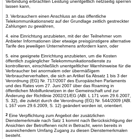
Verbindung erbrachten Leistung unentgeltlich netzseitig sperren
lassen kann,
3. Verbrauchern einen Anschluss an das öffentliche
Telekommunikationsnetz auf der Grundlage zeitlich gestreckter
Zahlungen zu gewähren,
4. eine Einrichtung anzubieten, mit der der Teilnehmer vom
Anbieter Informationen über etwaige preisgünstigere alternative
Tarife des jeweiligen Unternehmens anfordern kann, oder
5. eine geeignete Einrichtung anzubieten, um die Kosten
öffentlich zugänglicher Telekommunikationsdienste zu
kontrollieren, einschließlich unentgeltlicher Warnhinweise für die
Verbraucher bei anormalem oder übermäßigem
Verbraucherverhalten, die sich an Artikel 6a Absatz 1 bis 3 der
Verordnung (EG) Nr. 717/2007 des Europäischen Parlaments
und des Rates vom 27. Juni 2007 über das Roaming in
öffentlichen Mobilfunknetzen in der Gemeinschaft und zur
Änderung der Richtlinie 2002/21/EG (ABl. L 171 vom 29.6.2007,
S. 32), die zuletzt durch die Verordnung (EG) Nr. 544/2009 (ABl.
L 167 vom 29.6.2009, S. 12) geändert worden ist, orientiert.
2
Eine Verpflichtung zum Angebot der zusätzlichen
Dienstemerkmale nach Satz 1 kommt nach Berücksichtigung der
Ansichten der Betroffenen nicht in Betracht, wenn bereits in
ausreichendem Umfang Zugang zu diesen Dienstemerkmalen
besteht.