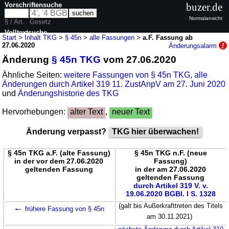
Vorschriftensuche
buzer.de
Normalansicht
§ / Art.
Gesetz
Volltextsuche
Start
>
Inhalt TKG
>
§ 45n
>
alle Fassungen
>
a.F. Fassung ab
27.06.2020
Änderungsalarm
nur in TKG
Änderung
§ 45n TKG
vom 27.06.2020
Ähnliche Seiten:
weitere Fassungen von § 45n TKG
,
alle
Änderungen durch Artikel 319 11. ZustAnpV am 27. Juni 2020
und
Änderungshistorie des TKG
Hervorhebungen:
alter Text
,
neuer Text
Änderung verpasst?
TKG hier überwachen!
§ 45n TKG a.F. (alte Fassung)
§ 45n TKG n.F. (neue
in der vor dem 27.06.2020
Fassung)
geltenden Fassung
in der am 27.06.2020
geltenden Fassung
durch Artikel 319 V. v.
19.06.2020 BGBl. I S. 1328
←
(galt bis Außerkrafttreten des Titels
frühere Fassung von § 45n
am 30.11.2021)