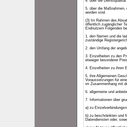
4. über die Dienstqualitä
5. über die Maßnahmen, d
worden sind.
(3) Im Rahmen des Absat
öffentlich zugänglicher 
Endnutzern Folgendes ber
1. den Namen und die lad
zuständige Registergerich
2. den Umfang der angeb
3. Einzelheiten zu den P
etwaiger besonderer Prei
4. Einzelheiten zu ihren
5. ihre Allgemeinen Gesc
Voraussetzungen für eine
im Zusammenhang mit de
6. allgemeine und anbiet
7. Informationen über g
a) zu Einzelverbindungs
b) zu beschränkten und 
Datendiensten oder, sowe