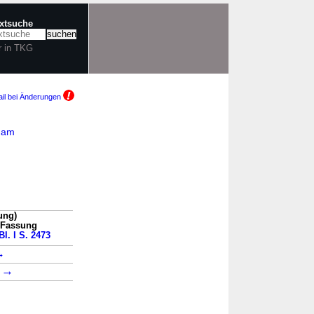
extsuche
r in TKG
il bei Änderungen
G am
ung)
n Fassung
Bl. I S. 2473
→
→
1