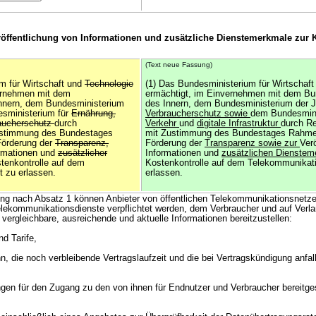
röffentlichung von Informationen und zusätzliche Dienstemerkmale zur 
(Text neue Fassung)
m für Wirtschaft und
Technologie
(1) Das Bundesministerium für Wirtschaf
vernehmen mit dem
ermächtigt, im Einvernehmen mit dem Bu
nnern, dem Bundesministerium
des Innern, dem Bundesministerium der 
esministerium für
Ernährung,
Verbraucherschutz sowie
dem Bundesmini
aucherschutz
durch
Verkehr
und
digitale Infrastruktur
durch R
ustimmung des Bundestages
mit Zustimmung des Bundestages Rahmen
Förderung der
Transparenz,
Förderung der
Transparenz sowie zur
Ver
ormationen und
zusätzlicher
Informationen und
zusätzlichen Dienste
tenkontrolle auf dem
Kostenkontrolle auf dem Telekommunikat
 zu erlassen.
erlassen.
ung nach Absatz 1 können Anbieter von öffentlichen Telekommunikationsnetze
Telekommunikationsdienste verpflichtet werden, dem Verbraucher und auf Verl
vergleichbare, ausreichende und aktuelle Informationen bereitzustellen:
nd Tarife,
n, die noch verbleibende Vertragslaufzeit und die bei Vertragskündigung anfa
gen für den Zugang zu den von ihnen für Endnutzer und Verbraucher bereitges