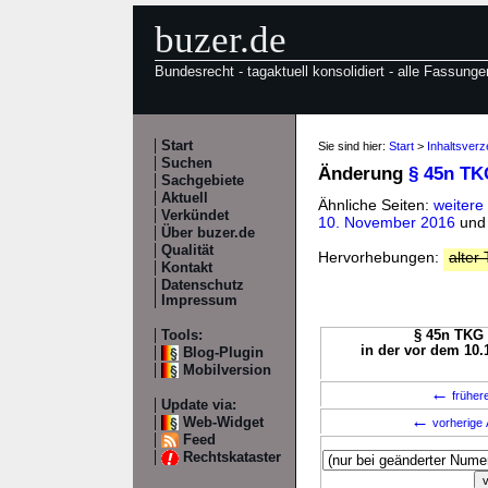
buzer.de
Bundesrecht - tagaktuell konsolidiert - alle Fassunge
Start
Sie sind hier:
Start
>
Inhaltsver
Suchen
Änderung
§ 45n TK
Sachgebiete
Aktuell
Ähnliche Seiten:
weitere
Verkündet
10. November 2016
un
Über buzer.de
Qualität
Hervorhebungen:
alter 
Kontakt
Datenschutz
Impressum
Tools:
§ 45n TKG 
in der vor dem 10.
Blog-Plugin
Mobilversion
←
früher
Update via:
←
Web-Widget
vorherige 
Feed
Rechtskataster