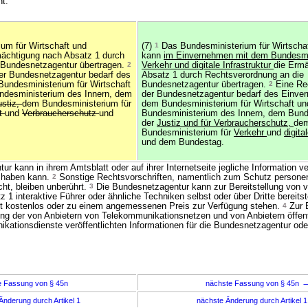
t.
um für Wirtschaft und
(7)
1
Das Bundesministerium für Wirtscha
ächtigung nach Absatz 1 durch
kann
im Einvernehmen mit dem Bundesmin
 Bundesnetzagentur übertragen.
2
Verkehr und digitale Infrastruktur
die Erm
er Bundesnetzagentur bedarf des
Absatz 1 durch Rechtsverordnung an die
undesministerium für Wirtschaft
Bundesnetzagentur übertragen.
2
Eine Re
desministerium des Innern, dem
der Bundesnetzagentur bedarf des Einve
ustiz,
dem Bundesministerium für
dem Bundesministerium für Wirtschaft u
ft
und
Verbraucherschutz
und
Bundesministerium des Innern, dem Bund
der
Justiz und für Verbraucherschutz,
de
Bundesministerium für
Verkehr
und
digita
und dem Bundestag.
 kann in ihrem Amtsblatt oder auf ihrer Internetseite jegliche Information ver
 haben kann.
2
Sonstige Rechtsvorschriften, namentlich zum Schutz person
ht, bleiben unberührt.
3
Die Bundesnetzagentur kann zur Bereitstellung von v
 1 interaktive Führer oder ähnliche Techniken selbst oder über Dritte bereits
ht kostenlos oder zu einem angemessenen Preis zur Verfügung stehen.
4
Zur B
ung der von Anbietern von Telekommunikationsnetzen und von Anbietern öffent
kationsdienste veröffentlichten Informationen für die Bundesnetzagentur oder 
e Fassung von § 45n
nächste Fassung von § 45n
Änderung durch Artikel 1
nächste Änderung durch Artikel 