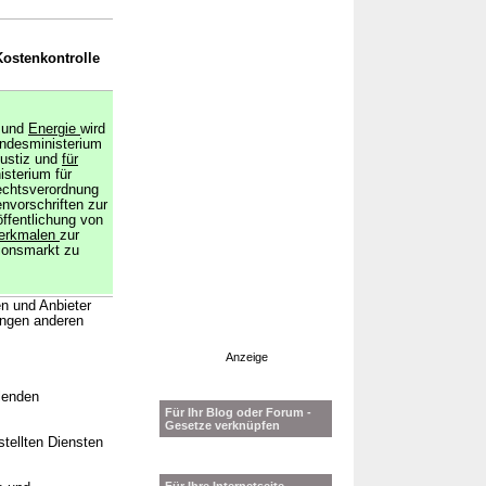
Kostenkontrolle
t und
Energie
wird
ndesministerium
Justiz und
für
sterium für
echtsverordnung
vorschriften zur
öffentlichung von
merkmalen
zur
ionsmarkt zu
n und Anbieter
angen anderen
Anzeige
llenden
Für Ihr Blog oder Forum -
Gesetze verknüpfen
tellten Diensten