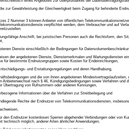
t einschließlich eines Angebotes zur Überprüfbarkeit der Datenübertragungsrat
ie zur Gewährleistung der Gleichwertigkeit beim Zugang für behinderte Endnu
zes 2 Nummer 3 können Anbieter von öffentlichen Telekommunikationsnetzen
Telekommunikationsdienste verpflichtet werden, dem Verbraucher und auf Verl
eitzustellen:
ungsfähige Anschrift, bei juristischen Personen auch die Rechtsform, den Si
t,
otenen Dienste einschließlich der Bedingungen für Datenvolumenbeschränku
reisen der angebotenen Dienste, Dienstemerkmalen und Wartungsdiensten ein
se für bestimmte Endnutzergruppen sowie Kosten für Endeinrichtungen,
 Entschädigungs- und Erstattungsregelungen und deren Handhabung,
häftsbedingungen und die von ihnen angebotenen Mindestvertragslaufzeiten, 
n Anbieterwechsel nach § 46, Kündigungsbedingungen sowie Verfahren und di
r Übertragung von Rufnummern oder anderen Kennungen,
erbezogene Informationen über die Verfahren zur Streitbeilegung und
rundlegende Rechte der Endnutzer von Telekommunikationsdiensten, insbeson
nachweisen,
für den Endnutzer kostenlosen Sperren abgehender Verbindungen oder von Ku
it technisch möglich, anderer Arten ähnlicher Anwendungen,