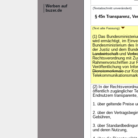
Werben auf
(Textabschnitt unverändert)
buzer.de
§ 45n Transparenz, Ve
(Text alte Fassung)
(1) Das Bundesministeriu
wird ermächtigt, im Ein
Bundesministerium des I
der Justiz und dem Bund
Landwirtschaft
und
Verbr
Rechtsverordnung mit Z
Rahmenvorschriften zur 
Veröffentlichung von Inf
Dienstemerkmale
zur Kos
Telekommunikationsmarkt
(2) In der Rechtsverordn
öffentlich zugänglicher 
Endnutzern transparente, 
1. über geltende Preise u
2. über den Vertragsbegin
Gebühren,
3. über Standardbedingun
und deren Nutzung,