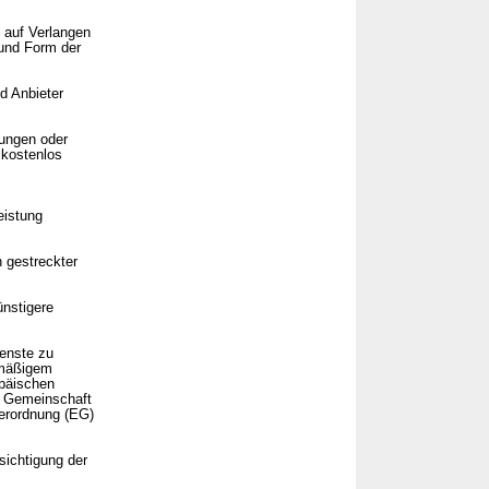
d auf Verlangen
 und Form der
d Anbieter
dungen oder
 kostenlos
eistung
 gestreckter
ünstigere
ienste zu
ermäßigem
opäischen
r Gemeinschaft
Verordnung (EG)
ichtigung der