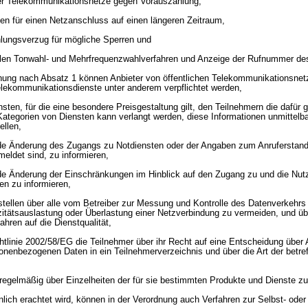
her Telekommunikationsnetze gegen Vorauszahlung,
ten für einen Netzanschluss auf einen längeren Zeitraum,
lungsverzug für mögliche Sperren und
len Tonwahl- und Mehrfrequenzwahlverfahren und Anzeige der Rufnummer des
nung nach Absatz 1 können Anbieter von öffentlichen Telekommunikationsnet
Telekommunikationsdienste unter anderem verpflichtet werden,
ten, für die eine besondere Preisgestaltung gilt, den Teilnehmern die dafür g
Kategorien von Diensten kann verlangt werden, diese Informationen unmittelba
ellen,
ede Änderung des Zugangs zu Notdiensten oder der Angaben zum Anruferstand
eldet sind, zu informieren,
ede Änderung der Einschränkungen im Hinblick auf den Zugang zu und die Nu
n zu informieren,
ustellen über alle vom Betreiber zur Messung und Kontrolle des Datenverkehrs 
itätsauslastung oder Überlastung einer Netzverbindung zu vermeiden, und üb
hren auf die Dienstqualität,
ichtlinie 2002/58/EG die Teilnehmer über ihr Recht auf eine Entscheidung übe
onenbezogenen Daten in ein Teilnehmerverzeichnis und über die Art der betre
 regelmäßig über Einzelheiten der für sie bestimmten Produkte und Dienste zu
lich erachtet wird, können in der Verordnung auch Verfahren zur Selbst- oder