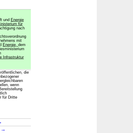
ft und
Energie
isterium für
ächtigung nach
chtsverordnung
rnehmens mit
nd
Energie,
dem
esministerium
m
le Infrastruktur
öffentlichen, die
enbezogener
ergleichbaren
tellen, wenn
ereitstellung
lich
für Dritte
→
→
1