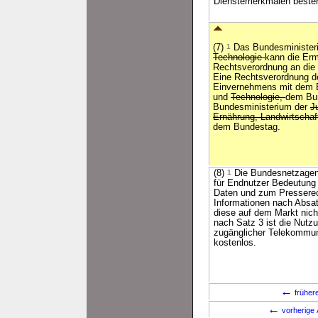
Dienstemerkmalen besteh
(7)
1
Das Bundesministeri
Technologie
kann die Erm
Rechtsverordnung an die
Eine Rechtsverordnung d
Einvernehmens mit dem B
und
Technologie,
dem Bun
Bundesministerium der
J
Ernährung, Landwirtscha
dem Bundestag.
(8)
1
Die Bundesnetzagentur
für Endnutzer Bedeutung
Daten und zum Presserec
Informationen nach Absatz
diese auf dem Markt nic
nach Satz 3 ist die Nutz
zugänglicher Telekommuni
kostenlos.
←
früher
←
vorherige 