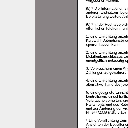
vorgesehen werden.
(5)
1
Die Informationen si
anderen Endnutzern berei
Bereitstellung weitere An
(6)
1
In der Rechtsverordn
öffentlicher Telekommuni
1. eine Einrichtung anzu
Kurzwahl-Datendienste o
sperren lassen kann,
2. eine Einrichtung anzub
Mobilfunkanschlusses zu
unentgeltlich netzseitig 
3. Verbrauchern einen An
Zahlungen zu gewähren,
4. eine Einrichtung anzub
alternative Tarife des je
5. eine geeignete Einric
kontrollieren, einschlie
Verbraucherverhalten, di
Parlaments und des Rates
und zur Änderung der Ric
Nr. 544/2009 (ABl. L 167 
2
Eine Verpflichtung zum
Ansichten der Betroffene