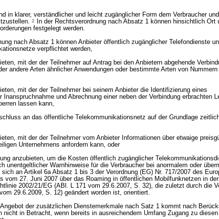
nd in klarer, verständlicher und leicht zugänglicher Form dem Verbraucher un
tzustellen.
2
In der Rechtsverordnung nach Absatz 1 können hinsichtlich Ort
forderungen festgelegt werden.
ung nach Absatz 1 können Anbieter öffentlich zugänglicher Telefondienste un
kationsnetze verpflichtet werden,
bieten, mit der der Teilnehmer auf Antrag bei den Anbietern abgehende Verbin
der andere Arten ähnlicher Anwendungen oder bestimmte Arten von Nummern
ieten, mit der der Teilnehmer bei seinem Anbieter die Identifizierung eines
r Inanspruchnahme und Abrechnung einer neben der Verbindung erbrachten L
sperren lassen kann,
schluss an das öffentliche Telekommunikationsnetz auf der Grundlage zeitlich
ieten, mit der der Teilnehmer vom Anbieter Informationen über etwaige preisg
weiligen Unternehmens anfordern kann, oder
htung anzubieten, um die Kosten öffentlich zugänglicher Telekommunikationsd
ßlich unentgeltlicher Warnhinweise für die Verbraucher bei anormalem oder üb
e sich an Artikel 6a Absatz 1 bis 3 der Verordnung (EG) Nr. 717/2007 des Eur
 vom 27. Juni 2007 über das Roaming in öffentlichen Mobilfunknetzen in de
htlinie 2002/21/EG (ABl. L 171 vom 29.6.2007, S. 32), die zuletzt durch die 
vom 29.6.2009, S. 12) geändert worden ist, orientiert.
 Angebot der zusätzlichen Dienstemerkmale nach Satz 1 kommt nach Berücks
n nicht in Betracht, wenn bereits in ausreichendem Umfang Zugang zu diesen