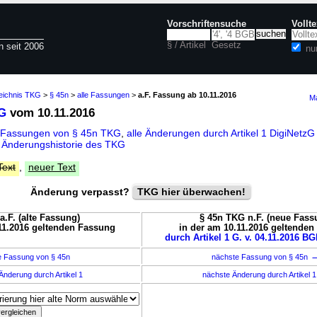
Vorschriftensuche
Vollt
§ / Artikel
Gesetz
n seit 2006
nu
zeichnis TKG
>
§ 45n
>
alle Fassungen
>
a.F. Fassung ab 10.11.2016
Ma
G
vom 10.11.2016
 Fassungen von § 45n TKG
,
alle Änderungen durch Artikel 1 DigiNetz
d
Änderungshistorie des TKG
Text
,
neuer Text
Änderung verpasst?
TKG hier überwachen!
a.F. (alte Fassung)
§ 45n TKG n.F. (neue Fass
11.2016 geltenden Fassung
in der am 10.11.2016 geltende
durch Artikel 1 G. v. 04.11.2016 BG
e Fassung von § 45n
nächste Fassung von § 45n
Änderung durch Artikel 1
nächste Änderung durch Artikel 