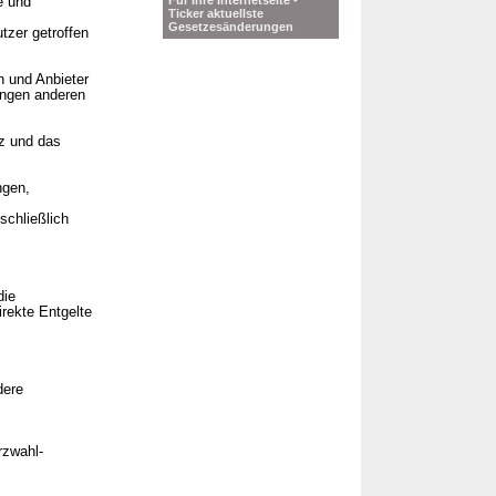
Für Ihre Internetseite -
e und
Ticker aktuellste
Gesetzesänderungen
tzer getroffen
 und Anbieter
angen anderen
tz und das
ngen,
schließlich
die
rekte Entgelte
dere
rzwahl-