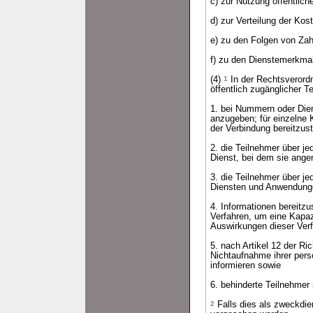
c) zur Nutzung öffentlic
d) zur Verteilung der Kos
e) zu den Folgen von Zah
f) zu den Dienstemerkma
(4)
1
In der Rechtsverord
öffentlich zugänglicher 
1. bei Nummern oder Diens
anzugeben; für einzelne 
der Verbindung bereitzust
2. die Teilnehmer über j
Dienst, bei dem sie angem
3. die Teilnehmer über j
Diensten und Anwendunge
4. Informationen bereitz
Verfahren, um eine Kapaz
Auswirkungen dieser Verfa
5. nach Artikel 12 der R
Nichtaufnahme ihrer pers
informieren sowie
6. behinderte Teilnehmer
2
Falls dies als zweckdien