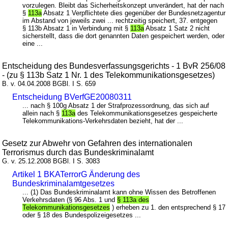
vorzulegen. Bleibt das Sicherheitskonzept unverändert, hat der nach
§
113a
Absatz 1 Verpflichtete dies gegenüber der Bundesnetzagentur
im Abstand von jeweils zwei ... rechtzeitig speichert, 37. entgegen
§ 113b Absatz 1 in Verbindung mit §
113a
Absatz 1 Satz 2 nicht
sicherstellt, dass die dort genannten Daten gespeichert werden, oder
eine ...
Entscheidung des Bundesverfassungsgerichts - 1 BvR 256/08
- (zu § 113b Satz 1 Nr. 1 des Telekommunikationsgesetzes)
B. v. 04.04.2008 BGBl. I S. 659
Entscheidung BVerfGE20080311
... nach § 100g Absatz 1 der Strafprozessordnung, das sich auf
allein nach §
113a
des Telekommunikationsgesetzes gespeicherte
Telekommunikations-Verkehrsdaten bezieht, hat der ...
Gesetz zur Abwehr von Gefahren des internationalen
Terrorismus durch das Bundeskriminalamt
G. v. 25.12.2008 BGBl. I S. 3083
Artikel 1 BKATerrorG Änderung des
Bundeskriminalamtgesetzes
... (1) Das Bundeskriminalamt kann ohne Wissen des Betroffenen
Verkehrsdaten (§ 96 Abs. 1 und
§ 113a des
Telekommunikationsgesetzes
) erheben zu 1. den entsprechend § 17
oder § 18 des Bundespolizeigesetzes ...