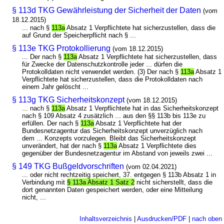
§ 113d TKG Gewährleistung der Sicherheit der Daten
(vom
18.12.2015)
... nach §
113a
Absatz 1 Verpflichtete hat sicherzustellen, dass die
auf Grund der Speicherpflicht nach § ...
§ 113e TKG Protokollierung
(vom 18.12.2015)
... Der nach §
113a
Absatz 1 Verpflichtete hat sicherzustellen, dass
für Zwecke der Datenschutzkontrolle jeder ... dürfen die
Protokolldaten nicht verwendet werden. (3) Der nach §
113a
Absatz 1
Verpflichtete hat sicherzustellen, dass die Protokolldaten nach
einem Jahr gelöscht ...
§ 113g TKG Sicherheitskonzept
(vom 18.12.2015)
... nach §
113a
Absatz 1 Verpflichtete hat in das Sicherheitskonzept
nach § 109 Absatz 4 zusätzlich ... aus den §§ 113b bis 113e zu
erfüllen. Der nach §
113a
Absatz 1 Verpflichtete hat der
Bundesnetzagentur das Sicherheitskonzept unverzüglich nach
dem ... Konzepts vorzulegen. Bleibt das Sicherheitskonzept
unverändert, hat der nach §
113a
Absatz 1 Verpflichtete dies
gegenüber der Bundesnetzagentur im Abstand von jeweils zwei ...
§ 149 TKG Bußgeldvorschriften
(vom 02.04.2021)
... oder nicht rechtzeitig speichert, 37. entgegen § 113b Absatz 1 in
Verbindung mit
§ 113a Absatz 1 Satz 2
nicht sicherstellt, dass die
dort genannten Daten gespeichert werden, oder eine Mitteilung
nicht, ...
Inhaltsverzeichnis
|
Ausdrucken/PDF
|
nach oben