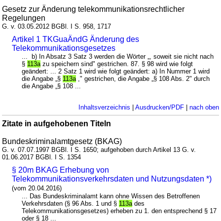
Gesetz zur Änderung telekommunikationsrechtlicher
Regelungen
G. v. 03.05.2012 BGBl. I S. 958, 1717
Artikel 1 TKGuaÄndG Änderung des
Telekommunikationsgesetzes
... b) In Absatz 3 Satz 3 werden die Wörter „, soweit sie nicht nach
§
113a
zu speichern sind" gestrichen. 87. § 98 wird wie folgt
geändert: ... 2 Satz 1 wird wie folgt geändert: a) In Nummer 1 wird
die Angabe „§
113a
," gestrichen, die Angabe „§ 108 Abs. 2" durch
die Angabe „§ 108 ...
Inhaltsverzeichnis
|
Ausdrucken/PDF
|
nach oben
Zitate in aufgehobenen Titeln
Bundeskriminalamtgesetz (BKAG)
G. v. 07.07.1997 BGBl. I S. 1650; aufgehoben durch Artikel 13 G. v.
01.06.2017 BGBl. I S. 1354
§ 20m BKAG Erhebung von
Telekommunikationsverkehrsdaten und Nutzungsdaten *)
(vom 20.04.2016)
... Das Bundeskriminalamt kann ohne Wissen des Betroffenen
Verkehrsdaten (§ 96 Abs. 1 und §
113a
des
Telekommunikationsgesetzes) erheben zu 1. den entsprechend § 17
oder § 18 ...