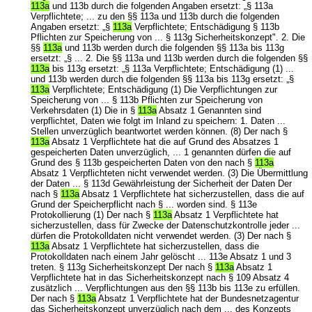
113a
und 113b durch die folgenden Angaben ersetzt: „§ 113a
Verpflichtete; ... zu den §§ 113a und 113b durch die folgenden
Angaben ersetzt: „§
113a
Verpflichtete; Entschädigung § 113b
Pflichten zur Speicherung von ... § 113g Sicherheitskonzept". 2. Die
§§
113a
und 113b werden durch die folgenden §§ 113a bis 113g
ersetzt: „§ ... 2. Die §§ 113a und 113b werden durch die folgenden §§
113a
bis 113g ersetzt: „§ 113a Verpflichtete; Entschädigung (1) ...
und 113b werden durch die folgenden §§ 113a bis 113g ersetzt: „§
113a
Verpflichtete; Entschädigung (1) Die Verpflichtungen zur
Speicherung von ... § 113b Pflichten zur Speicherung von
Verkehrsdaten (1) Die in §
113a
Absatz 1 Genannten sind
verpflichtet, Daten wie folgt im Inland zu speichern: 1. Daten ...
Stellen unverzüglich beantwortet werden können. (8) Der nach §
113a
Absatz 1 Verpflichtete hat die auf Grund des Absatzes 1
gespeicherten Daten unverzüglich, ... 1 genannten dürfen die auf
Grund des § 113b gespeicherten Daten von den nach §
113a
Absatz 1 Verpflichteten nicht verwendet werden. (3) Die Übermittlung
der Daten ... § 113d Gewährleistung der Sicherheit der Daten Der
nach §
113a
Absatz 1 Verpflichtete hat sicherzustellen, dass die auf
Grund der Speicherpflicht nach § ... worden sind. § 113e
Protokollierung (1) Der nach §
113a
Absatz 1 Verpflichtete hat
sicherzustellen, dass für Zwecke der Datenschutzkontrolle jeder ...
dürfen die Protokolldaten nicht verwendet werden. (3) Der nach §
113a
Absatz 1 Verpflichtete hat sicherzustellen, dass die
Protokolldaten nach einem Jahr gelöscht ... 113e Absatz 1 und 3
treten. § 113g Sicherheitskonzept Der nach §
113a
Absatz 1
Verpflichtete hat in das Sicherheitskonzept nach § 109 Absatz 4
zusätzlich ... Verpflichtungen aus den §§ 113b bis 113e zu erfüllen.
Der nach §
113a
Absatz 1 Verpflichtete hat der Bundesnetzagentur
das Sicherheitskonzept unverzüglich nach dem ... des Konzepts