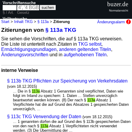
Vorschriftensuche
buzer.de
Normalansicht
§ / Art.
Gesetz
Volltextsuche
Start
>
Inhalt TKG
>
§ 113a
>
Zitierung
Änderungsalarm
Zitierungen von
§ 113a TKG
nur in TKG
Sie sehen die Vorschriften, die auf § 113a TKG verweisen.
Die Liste ist unterteilt nach Zitaten in
TKG selbst
,
Ermächtigungsgrundlagen
,
anderen geltenden Titeln
,
Änderungsvorschriften
und in
aufgehobenen Titeln
.
interne Verweise
§ 113b TKG Pflichten zur Speicherung von Verkehrsdaten
(vom 18.12.2015)
... Die in §
113a
Absatz 1 Genannten sind verpflichtet, Daten wie
folgt im Inland zu speichern: 1. Daten ... Stellen unverzüglich
beantwortet werden können. (8) Der nach §
113a
Absatz 1
Verpflichtete hat die auf Grund des Absatzes 1 gespeicherten Daten
unverzüglich, ...
§ 113c TKG Verwendung der Daten
(vom 18.12.2015)
... 1 genannten dürfen die auf Grund des § 113b gespeicherten Daten
von den nach §
113a
Absatz 1 Verpflichteten nicht verwendet
werden. (3) Die Übermittlung der ...