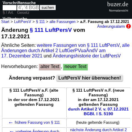
Vorschriftensuche
buzer.de
Normalansicht
§ / Art.
Gesetz
Volltextsuche
Start
>
LuftPersV
>
§ 111
>
alle Fassungen
>
a.F. Fassung ab 17.12.2021
Änderungsalarm
Änderung
§ 111 LuftPersV
vom
nur in LuftPersV
17.12.2021
Ähnliche Seiten:
weitere Fassungen von § 111 LuftPersV
,
alle
Änderungen durch Artikel 2 LuftGerPVuaÄndV am
17. Dezember 2021
und
Änderungshistorie der LuftPersV
Hervorhebungen:
alter Text
,
neuer Text
Änderung verpasst?
LuftPersV hier überwachen!
§ 111 LuftPersV a.F. (alte
§ 111 LuftPersV n.F. (neue
Fassung)
Fassung)
in der vor dem 17.12.2021
in der am 17.12.2021
geltenden Fassung
geltenden Fassung
durch Artikel 2 V. v. 07.12.2021
BGBl. I S. 5190
←
frühere Fassung von § 111
(heute geltende Fassung)
←
nächste Änderung durch Artikel 2
vorherige Änderung durch