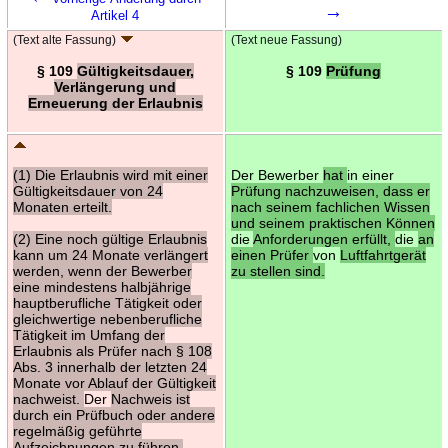
→
Artikel 4
(Text alte Fassung)
(Text neue Fassung)
§ 109
Gültigkeitsdauer,
§ 109
Prüfung
Verlängerung und
Erneuerung der Erlaubnis
(1) Die Erlaubnis wird mit einer
Der Bewerber
hat
in einer
Gültigkeitsdauer von 24
Prüfung nachzuweisen, dass er
Monaten erteilt.
nach seinem fachlichen Wissen
und seinem praktischen Können
(2) Eine noch gültige Erlaubnis
die
Anforderungen erfüllt,
die
an
kann um 24 Monate verlängert
einen Prüfer
von
Luftfahrtgerät
werden, wenn der Bewerber
zu stellen sind.
eine mindestens halbjährige
hauptberufliche Tätigkeit oder
gleichwertige nebenberufliche
Tätigkeit im Umfang der
Erlaubnis als Prüfer nach § 108
Abs. 3 innerhalb der letzten 24
Monate vor Ablauf der Gültigkeit
nachweist.
Der
Nachweis ist
durch ein Prüfbuch oder andere
regelmäßig geführte
Aufzeichnungen zu führen.