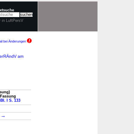
extsuche
r in LuftPersV
il bei Änderungen
hrerRÄndV am
ssung)
n Fassung
Bl. I S. 133
→
→
2