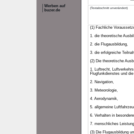
Werben auf
(Textabschnitt unverändert)
buzer.de
(1) Fachliche Voraussetzu
1. die theoretische Ausbi
2. die Flugausbildung,
3. die erfolgreiche Teil
(2) Die theoretische Aus
1. Luftrecht, Luftverkehr
Flugfunkdienstes und die
2. Navigation,
3. Meteorologie,
4. Aerodynamik,
5. allgemeine Luftfahrze
6. Verhalten in besondere
7. menschliches Leistun
(3) Die Flugausbildung u