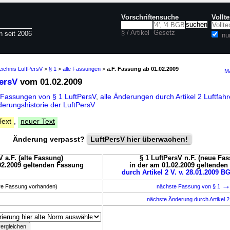
Vorschriftensuche
Vollt
§ / Artikel
Gesetz
n seit 2006
nu
eichnis LuftPersV
>
§ 1
>
alle Fassungen
>
a.F. Fassung ab 01.02.2009
Ma
PersV
vom 01.02.2009
 Fassungen von § 1 LuftPersV
,
alle Änderungen durch Artikel 2 Luftfa
erungshistorie der LuftPersV
Text
,
neuer Text
Änderung verpasst?
LuftPersV hier überwachen!
V a.F. (alte Fassung)
§ 1 LuftPersV n.F. (neue Fa
02.2009 geltenden Fassung
in der am 01.02.2009 geltende
durch Artikel 2 V. v. 28.01.2009 BG
ere Fassung vorhanden)
nächste Fassung von § 1
nächste Änderung durch Artikel 