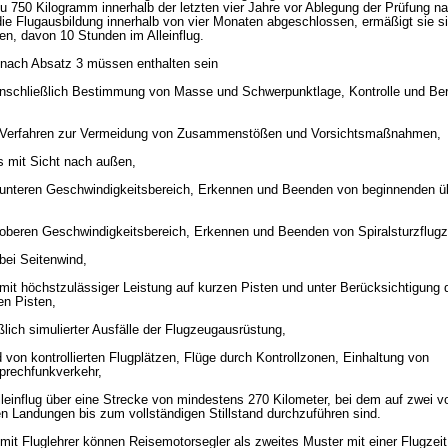
 750 Kilogramm innerhalb der letzten vier Jahre vor Ablegung der Prüfung n
 die Flugausbildung innerhalb von vier Monaten abgeschlossen, ermäßigt sie s
n, davon 10 Stunden im Alleinflug.
g nach Absatz 3 müssen enthalten sein
einschließlich Bestimmung von Masse und Schwerpunktlage, Kontrolle und Ber
, Verfahren zur Vermeidung von Zusammenstößen und Vorsichtsmaßnahmen,
s mit Sicht nach außen,
 unteren Geschwindigkeitsbereich, Erkennen und Beenden von beginnenden 
 oberen Geschwindigkeitsbereich, Erkennen und Beenden von Spiralsturzflug
bei Seitenwind,
mit höchstzulässiger Leistung auf kurzen Pisten und unter Berücksichtigung 
en Pisten,
ßlich simulierter Ausfälle der Flugzeugausrüstung,
 von kontrollierten Flugplätzen, Flüge durch Kontrollzonen, Einhaltung von
prechfunkverkehr,
lleinflug über eine Strecke von mindestens 270 Kilometer, bei dem auf zwei v
n Landungen bis zum vollständigen Stillstand durchzuführen sind.
g mit Fluglehrer können Reisemotorsegler als zweites Muster mit einer Flugzei