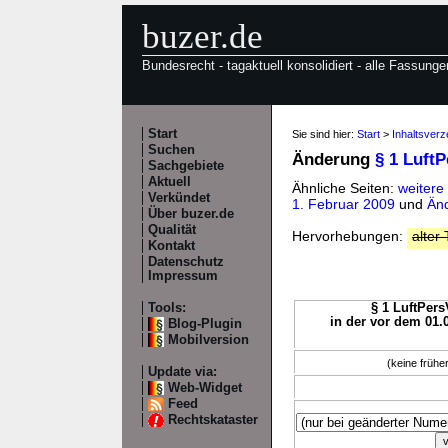
buzer.de
Bundesrecht - tagaktuell konsolidiert - alle Fassunge
Start
Sie sind hier:
Start
>
Inhaltsverz
Suchen
Änderung
§ 1 Luft
Sachgebiete
Aktuell
Ähnliche Seiten:
weitere
Verkündet
1. Februar 2009
und
Änd
Über buzer.de
Qualität
Hervorhebungen:
alter 
Kontakt
Datenschutz
Impressum
Tools:
§ 1 LuftPers
in der vor dem 01.
Blog-Plugin
Mobilversion
(keine früh
Update via:
Web-Widget
Feed
Rechtskataster