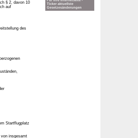
Für Ihre Internetseite -
ach § 2, davon 10
Ticker aktuellste
ich auf
Gesetzesänderungen
eitstellung des
überzogenen
zuständen,
der
om Startflugplatz
t von insgesamt