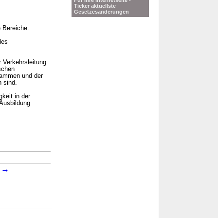
Für Ihre Internetseite -
Ticker aktuellste
Gesetzesänderungen
 Bereiche:
des
r Verkehrsleitung
ischen
grammen und der
 sind.
keit in der
 Ausbildung
→
2