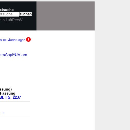
extsuche
r in LuftPersV
il bei Änderungen
tPersAnpEUV am
assung)
n Fassung
l. I S. 2237
→
2