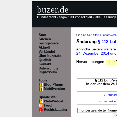
buzer.de
Bundesrecht - tagaktuell konsolidiert - alle Fassunge
Start
Sie sind hier:
Start
>
Inhaltsverz
Suchen
Änderung
§ 112 Lu
Sachgebiete
Aktuell
Ähnliche Seiten:
weitere
Verkündet
24. Dezember 2014
un
Über buzer.de
Qualität
Hervorhebungen:
alter 
Kontakt
Datenschutz
Impressum
Tools:
§ 112 LuftPer
in der vor dem 24.
Blog-Plugin
Mobilversion
←
früher
Update via:
←
Web-Widget
vorherige 
Feed
Rechtskataster