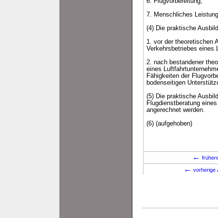
6. Flugvorbereitung,
7. Menschliches Leistun
(4) Die praktische Ausbi
1. vor der theoretischen
Verkehrsbetriebes eines 
2. nach bestandener theo
eines Luftfahrtunternehme
Fähigkeiten der Flugvorb
bodenseitigen Unterstütz
(5) Die praktische Ausbi
Flugdienstberatung eines
angerechnet werden.
(6) (aufgehoben)
←
früher
←
vorherige 