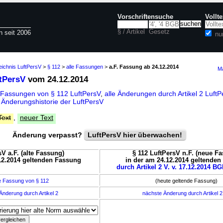
Vorschriftensuche
Vollt
§ / Artikel
Gesetz
n seit 2006
nu
eichnis LuftPersV
>
§ 112
>
alle Fassungen
>
a.F. Fassung ab 24.12.2014
Ma
ftPersV
vom 24.12.2014
 Fassungen von § 112 LuftPersV
,
alle Änderungen durch Artikel 2 Luf
d
Änderungshistorie der LuftPersV
Text
,
neuer Text
Änderung verpasst?
LuftPersV hier überwachen!
sV a.F. (alte Fassung)
§ 112 LuftPersV n.F. (neue F
12.2014 geltenden Fassung
in der am 24.12.2014 geltende
durch Artikel 2 V. v. 17.12.2014 BGB
e Fassung von § 112
(heute geltende Fassung)
Änderung durch Artikel 2
nächste Änderung durch Artikel 