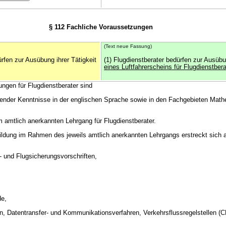
§ 112 Fachliche Voraussetzungen
(Text neue Fassung)
ürfen zur Ausübung ihrer Tätigkeit
(1) Flugdienstberater bedürfen zur Ausübun
eines Luftfahrerscheins für Flugdienstbera
ungen für Flugdienstberater sind
hender Kenntnisse in der englischen Sprache sowie in den Fachgebieten Math
m amtlich anerkannten Lehrgang für Flugdienstberater.
bildung im Rahmen des jeweils amtlich anerkannten Lehrgangs erstreckt sich a
s- und Flugsicherungsvorschriften,
de,
n, Datentransfer- und Kommunikationsverfahren, Verkehrsflussregelstellen (