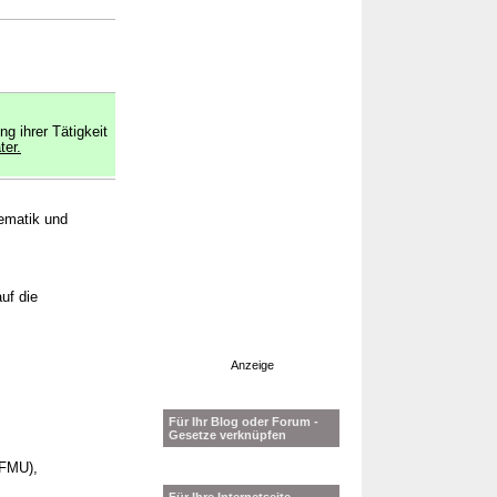
g ihrer Tätigkeit
ter.
ematik und
uf die
Anzeige
Für Ihr Blog oder Forum -
Gesetze verknüpfen
CFMU),