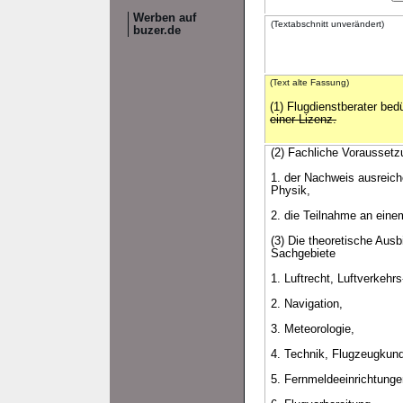
Werben auf
(Textabschnitt unverändert)
buzer.de
(Text alte Fassung)
(1) Flugdienstberater bed
einer Lizenz.
(2) Fachliche Voraussetz
1. der Nachweis ausreic
Physik,
2. die Teilnahme an eine
(3) Die theoretische Aus
Sachgebiete
1. Luftrecht, Luftverkehr
2. Navigation,
3. Meteorologie,
4. Technik, Flugzeugkun
5. Fernmeldeeinrichtunge