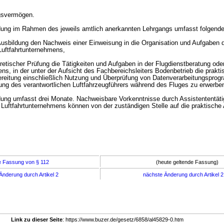
gsvermögen.
ldung im Rahmen des jeweils amtlich anerkannten Lehrgangs umfasst folgende
 Ausbildung den Nachweis einer Einweisung in die Organisation und Aufgaben 
Luftfahrtunternehmens,
retischer Prüfung die Tätigkeiten und Aufgaben in der Flugdienstberatung ode
ns, in der unter der Aufsicht des Fachbereichsleiters Bodenbetrieb die prakt
ereitung einschließlich Nutzung und Überprüfung von Datenverarbeitungspro
ung des verantwortlichen Luftfahrzeugführers während des Fluges zu erwerben
ldung umfasst drei Monate. Nachweisbare Vorkenntnisse durch Assistententätig
 Luftfahrtunternehmens können von der zuständigen Stelle auf die praktische
e Fassung von § 112
(heute geltende Fassung)
Änderung durch Artikel 2
nächste Änderung durch Artikel 
Link zu dieser Seite
: https://www.buzer.de/gesetz/6858/al45829-0.htm