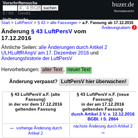
Vorschriftensuche
buzer.de
Normalansicht
§ / Art.
Gesetz
Volltextsuche
Start
>
LuftPersV
>
§ 43
>
alle Fassungen
>
a.F. Fassung ab 17.12.2016
Änderungsalarm
Änderung
§ 43 LuftPersV
vom
nur in LuftPersV
17.12.2016
Ähnliche Seiten:
alle Änderungen durch Artikel 2
ULHLuftfRAnpV am 17. Dezember 2016
und
Änderungshistorie der LuftPersV
Hervorhebungen:
alter Text
,
neuer Text
Änderung verpasst?
LuftPersV hier überwachen!
§ 43 LuftPersV a.F. (alte
§ 43 LuftPersV n.F. (neue
Fassung)
Fassung)
in der vor dem 17.12.2016
in der am 17.12.2016
geltenden Fassung
geltenden Fassung
durch Artikel 2 V. v. 12.12.2016
BGBl. I S. 2864
←
nächste Änderung durch Artikel 2
vorherige Änderung durch
→
Artikel 2