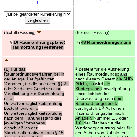
→
1
1
(Text alte Fassung)
(Text neue Fassung)
§
16 Raumordnungspläne;
§
48 Raumordnungspläne
Raumordnungsverfahren
(1) Für das
1
Besteht für die Aufstellung
Raumordnungsverfahren bei in
eines Raumordnungsplans
der Anlage 1 aufgeführten
nach diesem Gesetz
die SUP-
Vorhaben, für die nach den §§ 3b
Pflicht, so
wird
die
oder 3c dieses Gesetzes eine
Strategische
Umweltprüfung
Verpflichtung zur Durchführung
einschließlich der
einer
Überwachung nach
dem
Umweltverträglichkeitsprüfung
Raumordnungsgesetz
besteht, wird eine
durchgeführt.
2
Auf einen
Umweltverträglichkeitsprüfung
Raumordnungsplan nach
nach dem Planungsstand des
Anlage 5
Nummer 1.5 oder
jeweiligen Vorhabens,
1.6,
der Flächen für die
einschließlich der
Windenergienutzung oder für
Standortalternativen nach § 15
den Abbau von Rohstoffen