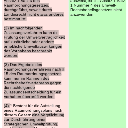
Absatz 1 Satz 3 des
ausweist, ist § 1 Absatz 1 Satz
Raumordnungsgesetzes,
1 Nummer 4 des Umwelt-
durchgeführt, soweit durch
Rechtsbehelfsgesetzes nicht
Landesrecht nicht etwas anderes
anzuwenden.
bestimmt ist.
(2) Im nachfolgenden
Zulassungsverfahren kann die
Prüfung der Umweltverträglichkeit
auf zusätzliche oder andere
erhebliche Umweltauswirkungen
des Vorhabens beschränkt
werden.
(3) Das Ergebnis des
Raumordnungsverfahrens nach §
15 des Raumordnungsgesetzes
kann nur im Rahmen des
Rechtsbehelfsverfahrens gegen
die nachfolgende
Zulassungsentscheidung für ein
Vorhaben überprüft werden.
(4)
1
Besteht für die Aufstellung
eines Raumordnungsplans nach
diesem Gesetz
eine Verpflichtung
zur Durchführung einer
Strategischen Umweltprüfung,