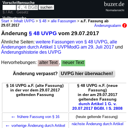
Vorschriftensuche
buzer.de
Normalansicht
§ / Art.
Gesetz
Volltextsuche
Start
>
Inhalt UVPG
>
§ 48
>
alle Fassungen
>
a.F. Fassung ab
29.07.2017
Änderungsalarm
nur in UVPG
Änderung
§ 48 UVPG
vom 29.07.2017
Ähnliche Seiten:
weitere Fassungen von § 48 UVPG
,
alle
Änderungen durch Artikel 1 UVPModG am 29. Juli 2017
und
Änderungshistorie des UVPG
Hervorhebungen:
alter Text
,
neuer Text
Änderung verpasst?
UVPG hier überwachen!
§ 16 UVPG a.F. (alte Fassung)
§ 48 UVPG n.F. (neue
in der vor dem 29.07.2017
Fassung)
geltenden Fassung
in der am 29.07.2017
geltenden Fassung
durch Artikel 1 G. v.
20.07.2017 BGBl. I S. 2808
←
frühere Fassung von § 16
(heute geltende Fassung)
←
nächste Änderung durch Artikel
vorherige Änderung durch Artikel