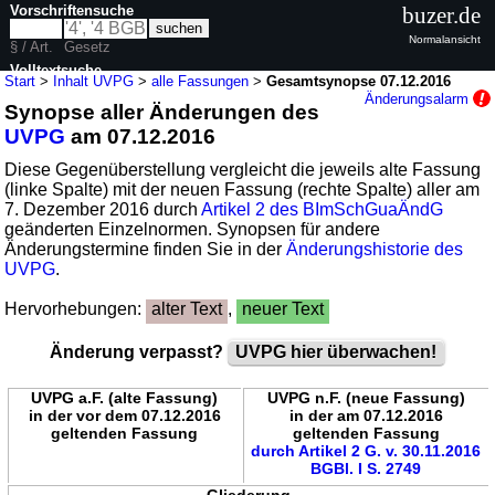
Vorschriftensuche
buzer.de
Normalansicht
§ / Art.
Gesetz
Volltextsuche
Start
>
Inhalt UVPG
>
alle Fassungen
>
Gesamtsynopse 07.12.2016
Änderungsalarm
Synopse aller Änderungen des
nur in UVPG
UVPG
am 07.12.2016
Diese Gegenüberstellung vergleicht die jeweils alte Fassung
(linke Spalte) mit der neuen Fassung (rechte Spalte) aller am
7. Dezember 2016 durch
Artikel 2 des BImSchGuaÄndG
geänderten Einzelnormen. Synopsen für andere
Änderungstermine finden Sie in der
Änderungshistorie des
UVPG
.
Hervorhebungen:
alter Text
,
neuer Text
Änderung verpasst?
UVPG hier überwachen!
UVPG a.F. (alte Fassung)
UVPG n.F. (neue Fassung)
in der vor dem 07.12.2016
in der am 07.12.2016
geltenden Fassung
geltenden Fassung
durch Artikel 2 G. v. 30.11.2016
BGBl. I S. 2749
Gliederung