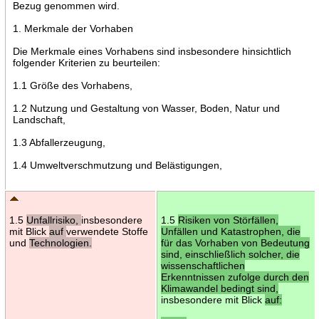
Bezug genommen wird.
1. Merkmale der Vorhaben
Die Merkmale eines Vorhabens sind insbesondere hinsichtlich
folgender Kriterien zu beurteilen:
1.1 Größe des Vorhabens,
1.2 Nutzung und Gestaltung von Wasser, Boden, Natur und
Landschaft,
1.3 Abfallerzeugung,
1.4 Umweltverschmutzung und Belästigungen,
1.5
Unfallrisiko,
insbesondere
1.5
Risiken von Störfällen,
mit Blick
auf
verwendete Stoffe
Unfällen und Katastrophen, die
und
Technologien.
für das Vorhaben von Bedeutung
sind, einschließlich solcher, die
wissenschaftlichen
Erkenntnissen zufolge durch den
Klimawandel bedingt sind,
insbesondere mit Blick
auf: