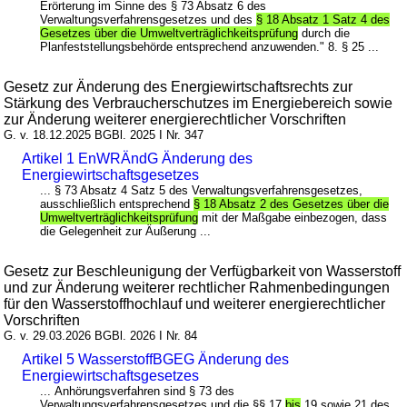
Erörterung im Sinne des § 73 Absatz 6 des
Verwaltungsverfahrensgesetzes und des
§ 18 Absatz 1 Satz 4 des
Gesetzes über die Umweltverträglichkeitsprüfung
durch die
Planfeststellungsbehörde entsprechend anzuwenden." 8. § 25 ...
Gesetz zur Änderung des Energiewirtschaftsrechts zur
Stärkung des Verbraucherschutzes im Energiebereich sowie
zur Änderung weiterer energierechtlicher Vorschriften
G. v. 18.12.2025 BGBl. 2025 I Nr. 347
Artikel 1 EnWRÄndG Änderung des
Energiewirtschaftsgesetzes
... § 73 Absatz 4 Satz 5 des Verwaltungsverfahrensgesetzes,
ausschließlich entsprechend
§ 18 Absatz 2 des Gesetzes über die
Umweltverträglichkeitsprüfung
mit der Maßgabe einbezogen, dass
die Gelegenheit zur Äußerung ...
Gesetz zur Beschleunigung der Verfügbarkeit von Wasserstoff
und zur Änderung weiterer rechtlicher Rahmenbedingungen
für den Wasserstoffhochlauf und weiterer energierechtlicher
Vorschriften
G. v. 29.03.2026 BGBl. 2026 I Nr. 84
Artikel 5 WasserstoffBGEG Änderung des
Energiewirtschaftsgesetzes
... Anhörungsverfahren sind § 73 des
Verwaltungsverfahrensgesetzes und die §§ 17
bis
19 sowie 21 des