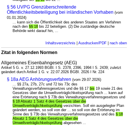
§ 56 UVPG Grenzüberschreitende
Öffentlichkeitsbeteiligung bei inländischen Vorhaben
(vom
01.01.2024)
... kann sich die Öffentlichkeit des anderen Staates am Verfahren
nach den
§§ 18
bis 22 beteiligen. (2) Die zuständige deutsche
Behörde wirkt darauf hin, ...
Inhaltsverzeichnis
|
Ausdrucken/PDF
|
nach oben
Zitat in folgenden Normen
Allgemeines Eisenbahngesetz (AEG)
Artikel 5 G. v. 27.12.1993 BGBl. I S. 2378, 2396, 1994 I S. 2439; zuletzt
geändert durch Artikel 1 G. v. 22.07.2026 BGBl. 2026 I Nr. 224
§ 18a AEG Anhörungsverfahren
(vom 29.07.2026)
... §§ 27a, 27b, 27c und 72 bis 73c des
Verwaltungsverfahrensgesetzes und die §§ 17
bis
19 sowie 21 des
Gesetzes über die Umweltverträglichkeitsprüfung nach ... kann auf
eine Erörterung nach § 73b des Verwaltungsverfahrensgesetzes und
§ 18 Absatz 1 Satz 4 des Gesetzes über die
Umweltverträglichkeitsprüfung
verzichten. Soll ein ausgelegter Plan
geändert werden, so soll von der ... so soll von der Erörterung im
Sinne des § 73b des Verwaltungsverfahrensgesetzes und des
§ 18
Absatz 1 Satz 4 des Gesetzes über die
Umweltverträglichkeitsprüfung
abgesehen ...