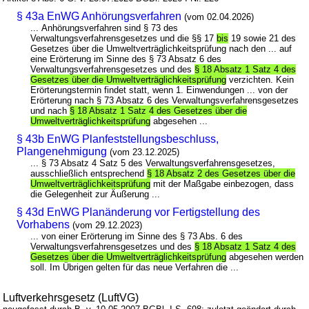
§ 43a EnWG Anhörungsverfahren
(vom 02.04.2026)
... Anhörungsverfahren sind § 73 des
Verwaltungsverfahrensgesetzes und die §§ 17
bis
19 sowie 21 des
Gesetzes über die Umweltverträglichkeitsprüfung nach den ... auf
eine Erörterung im Sinne des § 73 Absatz 6 des
Verwaltungsverfahrensgesetzes und des
§ 18 Absatz 1 Satz 4 des
Gesetzes über die Umweltverträglichkeitsprüfung
verzichten. Kein
Erörterungstermin findet statt, wenn 1. Einwendungen ... von der
Erörterung nach § 73 Absatz 6 des Verwaltungsverfahrensgesetzes
und nach
§ 18 Absatz 1 Satz 4 des Gesetzes über die
Umweltverträglichkeitsprüfung
abgesehen ...
§ 43b EnWG Planfeststellungsbeschluss,
Plangenehmigung
(vom 23.12.2025)
... § 73 Absatz 4 Satz 5 des Verwaltungsverfahrensgesetzes,
ausschließlich entsprechend
§ 18 Absatz 2 des Gesetzes über die
Umweltverträglichkeitsprüfung
mit der Maßgabe einbezogen, dass
die Gelegenheit zur Äußerung ...
§ 43d EnWG Planänderung vor Fertigstellung des
Vorhabens
(vom 29.12.2023)
... von einer Erörterung im Sinne des § 73 Abs. 6 des
Verwaltungsverfahrensgesetzes und des
§ 18 Absatz 1 Satz 4 des
Gesetzes über die Umweltverträglichkeitsprüfung
abgesehen werden
soll. Im Übrigen gelten für das neue Verfahren die ...
Luftverkehrsgesetz (LuftVG)