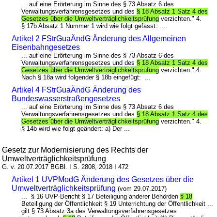
... auf eine Erörterung im Sinne des § 73 Absatz 6 des
Verwaltungsverfahrensgesetzes und des
§ 18 Absatz 1 Satz 4 des
Gesetzes über die Umweltverträglichkeitsprüfung
verzichten." 4.
§ 17b Absatz 1 Nummer 1 wird wie folgt gefasst: ...
Artikel 2 FStrGuaÄndG Änderung des Allgemeinen
Eisenbahngesetzes
... auf eine Erörterung im Sinne des § 73 Absatz 6 des
Verwaltungsverfahrensgesetzes und des
§ 18 Absatz 1 Satz 4 des
Gesetzes über die Umweltverträglichkeitsprüfung
verzichten." 4.
Nach § 18a wird folgender § 18b eingefügt: ...
Artikel 4 FStrGuaÄndG Änderung des
Bundeswasserstraßengesetzes
... auf eine Erörterung im Sinne des § 73 Absatz 6 des
Verwaltungsverfahrensgesetzes und des
§ 18 Absatz 1 Satz 4 des
Gesetzes über die Umweltverträglichkeitsprüfung
verzichten." 4.
§ 14b wird wie folgt geändert: a) Der ...
Gesetz zur Modernisierung des Rechts der
Umweltverträglichkeitsprüfung
G. v. 20.07.2017 BGBl. I S. 2808, 2018 I 472
Artikel 1 UVPModG Änderung des Gesetzes über die
Umweltverträglichkeitsprüfung
(vom 29.07.2017)
... § 16 UVP-Bericht § 17 Beteiligung anderer Behörden
§ 18
Beteiligung der Öffentlichkeit § 19 Unterrichtung der Öffentlichkeit ...
gilt § 73 Absatz 3a des Verwaltungsverfahrensgesetzes