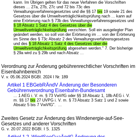
kann. Im Übrigen gelten für das neue Verfahren die Vorschriften
dieses ... 27a, 27b, 27c und 72 bis 73c des
Verwaltungsverfahrensgesetztes und die §§ 17
bis
19 sowie 21 des
Gesetzes über die Umweltverträglichkeitsprüfung nach ... kann auf
eine Erörterung nach § 73b des Verwaltungsverfahrensgesetzes und
§ 18 Absatz 1 Satz 4 des Gesetzes über die
Umweltverträglichkeitsprüfung
verzichten. Soll ein ausgelegter Plan
geändert werden, so soll von der Erörterung im ... von der Erörterung
im Sinne des § 73c Absatz 2 des Verwaltungsverfahrensgesetzes
und des
§ 18 Absatz 1 Satz 4 des Gesetzes über die
Umweltverträglichkeitsprüfung
abgesehen werden." 7. Der bisherige
§ 29a wird zu § 29b und nach Absatz ...
Verordnung zur Änderung gebührenrechtlicher Vorschriften im
Eisenbahnbereich
V. v. 05.06.2024 BGBl. 2024 I Nr. 189
Artikel 1 EBGebRÄndV Änderung der Besonderen
Gebührenverordnung Eisenbahn-Bundesamt
... 1 AEG i. V. m. § 73 VwVfG oder §§ 18 Absatz 1, 18b AEG i. V.
m. §§ 17
bis
27 UVPG i. V. m. § 73 Absatz 3 Satz 1 und 2 sowie
Absatz 5 bis 7 VwVfG". ...
Zweites Gesetz zur Änderung des Windenergie-auf-See-
Gesetzes und anderer Vorschriften
G. v. 20.07.2022 BGBl. I S. 1325
Artikel 1 2. WindSeeGuaÄndG Änderung des