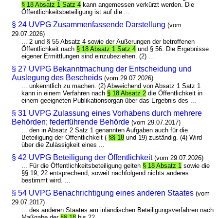
§ 18 Absatz 1 Satz 4
kann angemessen verkürzt werden. Die
Öffentlichkeitsbeteiligung ist auf die ...
§ 24 UVPG Zusammenfassende Darstellung
(vom
29.07.2026)
... 2 und § 55 Absatz 4 sowie der Äußerungen der betroffenen
Öffentlichkeit nach
§ 18 Absatz 1 Satz 4
und § 56. Die Ergebnisse
eigener Ermittlungen sind einzubeziehen. (2) ...
§ 27 UVPG Bekanntmachung der Entscheidung und
Auslegung des Bescheids
(vom 29.07.2026)
... unkenntlich zu machen. (2) Abweichend von Absatz 1 Satz 1
kann in einem Verfahren nach
§ 18 Absatz 2
die Öffentlichkeit in
einem geeigneten Publikationsorgan über das Ergebnis des ...
§ 31 UVPG Zulassung eines Vorhabens durch mehrere
Behörden; federführende Behörde
(vom 29.07.2017)
... den in Absatz 2 Satz 1 genannten Aufgaben auch für die
Beteiligung der Öffentlichkeit (
§§ 18
und 19) zuständig. (4) Wird
über die Zulässigkeit eines ...
§ 42 UVPG Beteiligung der Öffentlichkeit
(vom 29.07.2026)
... Für die Öffentlichkeitsbeteiligung gelten
§ 18 Absatz 1
sowie die
§§ 19, 22 entsprechend, soweit nachfolgend nichts anderes
bestimmt wird. ...
§ 54 UVPG Benachrichtigung eines anderen Staates
(vom
29.07.2017)
... des anderen Staates am inländischen Beteiligungsverfahren nach
Maßgabe der
§§ 18
bis 22 ...