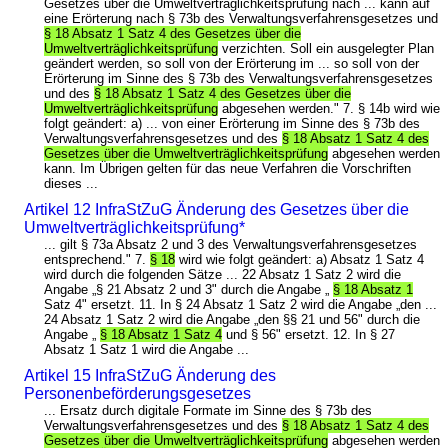
Gesetzes über die Umweltverträglichkeitsprüfung nach ... kann auf
eine Erörterung nach § 73b des Verwaltungsverfahrensgesetzes und
§ 18 Absatz 1 Satz 4 des Gesetzes über die
Umweltverträglichkeitsprüfung
verzichten. Soll ein ausgelegter Plan
geändert werden, so soll von der Erörterung im ... so soll von der
Erörterung im Sinne des § 73b des Verwaltungsverfahrensgesetzes
und des
§ 18 Absatz 1 Satz 4 des Gesetzes über die
Umweltverträglichkeitsprüfung
abgesehen werden." 7. § 14b wird wie
folgt geändert: a) ... von einer Erörterung im Sinne des § 73b des
Verwaltungsverfahrensgesetzes und des
§ 18 Absatz 1 Satz 4 des
Gesetzes über die Umweltverträglichkeitsprüfung
abgesehen werden
kann. Im Übrigen gelten für das neue Verfahren die Vorschriften
dieses ...
Artikel 12 InfraStZuG Änderung des Gesetzes über die
Umweltverträglichkeitsprüfung*
... gilt § 73a Absatz 2 und 3 des Verwaltungsverfahrensgesetzes
entsprechend." 7.
§ 18
wird wie folgt geändert: a) Absatz 1 Satz 4
wird durch die folgenden Sätze ... 22 Absatz 1 Satz 2 wird die
Angabe „§ 21 Absatz 2 und 3" durch die Angabe „
§ 18 Absatz 1
Satz 4" ersetzt. 11. In § 24 Absatz 1 Satz 2 wird die Angabe „den ...
24 Absatz 1 Satz 2 wird die Angabe „den §§ 21 und 56" durch die
Angabe „
§ 18 Absatz 1 Satz 4
und § 56" ersetzt. 12. In § 27
Absatz 1 Satz 1 wird die Angabe ...
Artikel 15 InfraStZuG Änderung des
Personenbeförderungsgesetzes
... Ersatz durch digitale Formate im Sinne des § 73b des
Verwaltungsverfahrensgesetzes und des
§ 18 Absatz 1 Satz 4 des
Gesetzes über die Umweltverträglichkeitsprüfung
abgesehen werden