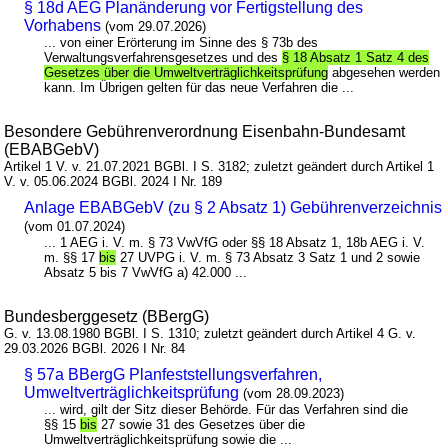
§ 18d AEG Planänderung vor Fertigstellung des
Vorhabens
(vom 29.07.2026)
... von einer Erörterung im Sinne des § 73b des
Verwaltungsverfahrensgesetzes und des
§ 18 Absatz 1 Satz 4 des
Gesetzes über die Umweltverträglichkeitsprüfung
abgesehen werden
kann. Im Übrigen gelten für das neue Verfahren die ...
Besondere Gebührenverordnung Eisenbahn-Bundesamt
(EBABGebV)
Artikel 1 V. v. 21.07.2021 BGBl. I S. 3182; zuletzt geändert durch Artikel 1
V. v. 05.06.2024 BGBl. 2024 I Nr. 189
Anlage EBABGebV (zu § 2 Absatz 1) Gebührenverzeichnis
(vom 01.07.2024)
... 1 AEG i. V. m. § 73 VwVfG oder §§ 18 Absatz 1, 18b AEG i. V.
m. §§ 17
bis
27 UVPG i. V. m. § 73 Absatz 3 Satz 1 und 2 sowie
Absatz 5 bis 7 VwVfG a) 42.000 ...
Bundesberggesetz (BBergG)
G. v. 13.08.1980 BGBl. I S. 1310; zuletzt geändert durch Artikel 4 G. v.
29.03.2026 BGBl. 2026 I Nr. 84
§ 57a BBergG Planfeststellungsverfahren,
Umweltverträglichkeitsprüfung
(vom 28.09.2023)
... wird, gilt der Sitz dieser Behörde. Für das Verfahren sind die
§§ 15
bis
27 sowie 31 des Gesetzes über die
Umweltverträglichkeitsprüfung sowie die ...