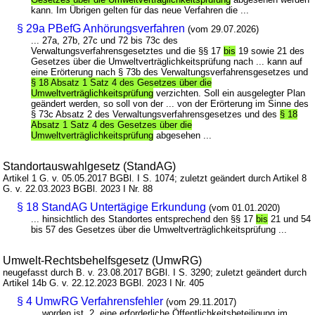
kann. Im Übrigen gelten für das neue Verfahren die ...
§ 29a PBefG Anhörungsverfahren
(vom 29.07.2026)
... 27a, 27b, 27c und 72 bis 73c des
Verwaltungsverfahrensgesetztes und die §§ 17
bis
19 sowie 21 des
Gesetzes über die Umweltverträglichkeitsprüfung nach ... kann auf
eine Erörterung nach § 73b des Verwaltungsverfahrensgesetzes und
§ 18 Absatz 1 Satz 4 des Gesetzes über die
Umweltverträglichkeitsprüfung
verzichten. Soll ein ausgelegter Plan
geändert werden, so soll von der ... von der Erörterung im Sinne des
§ 73c Absatz 2 des Verwaltungsverfahrensgesetzes und des
§ 18
Absatz 1 Satz 4 des Gesetzes über die
Umweltverträglichkeitsprüfung
abgesehen ...
Standortauswahlgesetz (StandAG)
Artikel 1 G. v. 05.05.2017 BGBl. I S. 1074; zuletzt geändert durch Artikel 8
G. v. 22.03.2023 BGBl. 2023 I Nr. 88
§ 18 StandAG Untertägige Erkundung
(vom 01.01.2020)
... hinsichtlich des Standortes entsprechend den §§ 17
bis
21 und 54
bis 57 des Gesetzes über die Umweltverträglichkeitsprüfung ...
Umwelt-Rechtsbehelfsgesetz (UmwRG)
neugefasst durch B. v. 23.08.2017 BGBl. I S. 3290; zuletzt geändert durch
Artikel 14b G. v. 22.12.2023 BGBl. 2023 I Nr. 405
§ 4 UmwRG Verfahrensfehler
(vom 29.11.2017)
... worden ist, 2. eine erforderliche Öffentlichkeitsbeteiligung im