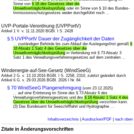
Sinne von
§ 18 des Gesetzes über die
Umweltverträglichkeitsprüfung
oder im Sinne von § 10 des Bundes-
Immissionsschutzgesetzes weder durchgeführt noch ...
UVP-Portale-Verordnung (UVPPortV)
Artikel 1 V. v. 11.11.2020 BGBl. I S. 2428
§ 5 UVPPortV Dauer der Zugänglichkeit der Daten
... zuständigen Behörde bis zum Ablauf der Auslegungsfrist gemäß
§
18 Absatz 1 Satz 4 des Gesetzes über die
Umweltverträglichkeitsprüfung
in Verbindung mit § 73 Absatz 3
Satz 1 des Verwaltungsverfahrensgesetzes auf dem zentralen ...
Windenergie-auf-See-Gesetz (WindSeeG)
Artikel 2 G. v. 13.10.2016 BGBl. I S. 2258, 2310; zuletzt geändert durch
Artikel 6 G. v. 29.03.2026 BGBl. 2026 I Nr. 84
§ 70 WindSeeG Plangenehmigung
(vom 23.12.2025)
... auf eine Erörterung im Sinne des § 73 Absatz 6 des
Verwaltungsverfahrensgesetzes und des
§ 18 Absatz 1 Satz 4 des
Gesetzes über die Umweltverträglichkeitsprüfung
verzichten kann.
(3) Das Bundesamt für Seeschifffahrt und Hydrographie ...
Inhaltsverzeichnis
|
Ausdrucken/PDF
|
nach oben
Zitate in Änderungsvorschriften