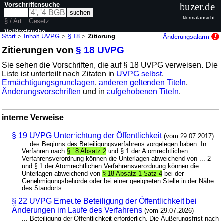
Vorschriftensuche
buzer.de
Normalansicht
§ / Art.
Gesetz
Volltextsuche
Start
>
Inhalt UVPG
>
§ 18
>
Zitierung
Änderungsalarm
Zitierungen von
§ 18 UVPG
nur in UVPG
Sie sehen die Vorschriften, die auf § 18 UVPG verweisen. Die
Liste ist unterteilt nach Zitaten in
UVPG selbst
,
Ermächtigungsgrundlagen
,
anderen geltenden Titeln
,
Änderungsvorschriften
und in
aufgehobenen Titeln
.
interne Verweise
§ 19 UVPG Unterrichtung der Öffentlichkeit
(vom 29.07.2017)
... des Beginns des Beteiligungsverfahrens vorgelegen haben. In
Verfahren nach
§ 18 Absatz 2
und § 1 der Atomrechtlichen
Verfahrensverordnung können die Unterlagen abweichend von ... 2
und § 1 der Atomrechtlichen Verfahrensverordnung können die
Unterlagen abweichend von
§ 18 Absatz 1 Satz 4
bei der
Genehmigungsbehörde oder bei einer geeigneten Stelle in der Nähe
des Standorts ...
§ 22 UVPG Erneute Beteiligung der Öffentlichkeit bei
Änderungen im Laufe des Verfahrens
(vom 29.07.2026)
... Beteiligung der Öffentlichkeit erforderlich. Die Äußerungsfrist nach