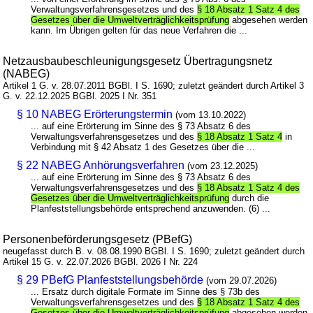
Verwaltungsverfahrensgesetzes und des
§ 18 Absatz 1 Satz 4 des
Gesetzes über die Umweltverträglichkeitsprüfung
abgesehen werden
kann. Im Übrigen gelten für das neue Verfahren die ...
Netzausbaubeschleunigungsgesetz Übertragungsnetz
(NABEG)
Artikel 1 G. v. 28.07.2011 BGBl. I S. 1690; zuletzt geändert durch Artikel 3
G. v. 22.12.2025 BGBl. 2025 I Nr. 351
§ 10 NABEG Erörterungstermin
(vom 13.10.2022)
... auf eine Erörterung im Sinne des § 73 Absatz 6 des
Verwaltungsverfahrensgesetzes und des
§ 18 Absatz 1 Satz 4
in
Verbindung mit § 42 Absatz 1 des Gesetzes über die ...
§ 22 NABEG Anhörungsverfahren
(vom 23.12.2025)
... auf eine Erörterung im Sinne des § 73 Absatz 6 des
Verwaltungsverfahrensgesetzes und des
§ 18 Absatz 1 Satz 4 des
Gesetzes über die Umweltverträglichkeitsprüfung
durch die
Planfeststellungsbehörde entsprechend anzuwenden. (6) ...
Personenbeförderungsgesetz (PBefG)
neugefasst durch B. v. 08.08.1990 BGBl. I S. 1690; zuletzt geändert durch
Artikel 15 G. v. 22.07.2026 BGBl. 2026 I Nr. 224
§ 29 PBefG Planfeststellungsbehörde
(vom 29.07.2026)
... Ersatz durch digitale Formate im Sinne des § 73b des
Verwaltungsverfahrensgesetzes und des
§ 18 Absatz 1 Satz 4 des
Gesetzes über die Umweltverträglichkeitsprüfung
abgesehen werden