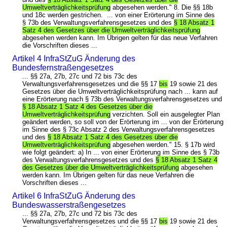
Umweltverträglichkeitsprüfung
abgesehen werden." 8. Die §§ 18b
und 18c werden gestrichen. ... von einer Erörterung im Sinne des
§ 73b des Verwaltungsverfahrensgesetzes und des
§ 18 Absatz 1
Satz 4 des Gesetzes über die Umweltverträglichkeitsprüfung
abgesehen werden kann. Im Übrigen gelten für das neue Verfahren
die Vorschriften dieses ...
Artikel 4 InfraStZuG Änderung des
Bundesfernstraßengesetzes
... §§ 27a, 27b, 27c und 72 bis 73c des
Verwaltungsverfahrensgesetzes und die §§ 17
bis
19 sowie 21 des
Gesetzes über die Umweltverträglichkeitsprüfung nach ... kann auf
eine Erörterung nach § 73b des Verwaltungsverfahrensgesetzes und
§ 18 Absatz 1 Satz 4 des Gesetzes über die
Umweltverträglichkeitsprüfung
verzichten. Soll ein ausgelegter Plan
geändert werden, so soll von der Erörterung im ... von der Erörterung
im Sinne des § 73c Absatz 2 des Verwaltungsverfahrensgesetzes
und des
§ 18 Absatz 1 Satz 4 des Gesetzes über die
Umweltverträglichkeitsprüfung
abgesehen werden." 15. § 17b wird
wie folgt geändert: a) In ... von einer Erörterung im Sinne des § 73b
des Verwaltungsverfahrensgesetzes und des
§ 18 Absatz 1 Satz 4
des Gesetzes über die Umweltverträglichkeitsprüfung
abgesehen
werden kann. Im Übrigen gelten für das neue Verfahren die
Vorschriften dieses ...
Artikel 6 InfraStZuG Änderung des
Bundeswasserstraßengesetzes
... §§ 27a, 27b, 27c und 72 bis 73c des
Verwaltungsverfahrensgesetzes und die §§ 17
bis
19 sowie 21 des