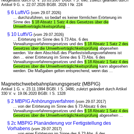
neugefasst durch B. v. 10.05.2007 BGBl. I S. 698; zuletzt geändert durch
Artikel 9 G. v. 22.07.2026 BGBl. 2026 I Nr. 224
§ 6 LuftVG
(vom 29.07.2026)
... durchzuführen, so bedarf es keiner förmlichen Erörterung im
Sinne des
§ 18 Absatz 1 Satz 4 des Gesetzes über die
Umweltverträglichkeitsprüfung
...
§ 10 LuftVG
(vom 29.07.2026)
... Erörterung im Sinne des § 73 Abs. 6 des
Verwaltungsverfahrensgesetzes und des
§ 18 Absatz 1 Satz 2 des
Gesetzes über die Umweltverträglichkeitsprüfung
abgesehen
werden. Vor dem Abschluß des Planfeststellungsverfahrens ist
den ... einer Erörterung im Sinne des § 73 Abs. 6 des
Verwaltungsverfahrensgesetzes und des
§ 18 Absatz 1 Satz 4 des
Gesetzes über die Umweltverträglichkeitsprüfung
kann abgesehen
werden. Die Maßgaben gelten entsprechend, wenn das ...
Magnetschwebebahnplanungsgesetz (MBPlG)
Artikel 1 G. v. 23.11.1994 BGBl. I S. 3486; zuletzt geändert durch Artikel
330 V. v. 19.06.2020 BGBl. I S. 1328
§ 2 MBPlG Anhörungsverfahren
(vom 29.07.2017)
... von der Erörterung im Sinne des § 73 Absatz 6 des
Verwaltungsverfahrensgesetzes und des
§ 18 Absatz 1 Satz 4 des
Gesetzes über die Umweltverträglichkeitsprüfung
abgesehen ...
§ 2c MBPlG Planänderung vor Fertigstellung des
Vorhabens
(vom 29.07.2017)
... von einer Erörterung im Sinne des § 73 Abs. 6 des