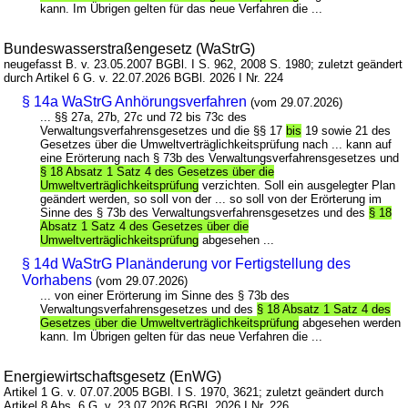
kann. Im Übrigen gelten für das neue Verfahren die ...
Bundeswasserstraßengesetz (WaStrG)
neugefasst B. v. 23.05.2007 BGBl. I S. 962, 2008 S. 1980; zuletzt geändert
durch Artikel 6 G. v. 22.07.2026 BGBl. 2026 I Nr. 224
§ 14a WaStrG Anhörungsverfahren
(vom 29.07.2026)
... §§ 27a, 27b, 27c und 72 bis 73c des
Verwaltungsverfahrensgesetzes und die §§ 17
bis
19 sowie 21 des
Gesetzes über die Umweltverträglichkeitsprüfung nach ... kann auf
eine Erörterung nach § 73b des Verwaltungsverfahrensgesetzes und
§ 18 Absatz 1 Satz 4 des Gesetzes über die
Umweltverträglichkeitsprüfung
verzichten. Soll ein ausgelegter Plan
geändert werden, so soll von der ... so soll von der Erörterung im
Sinne des § 73b des Verwaltungsverfahrensgesetzes und des
§ 18
Absatz 1 Satz 4 des Gesetzes über die
Umweltverträglichkeitsprüfung
abgesehen ...
§ 14d WaStrG Planänderung vor Fertigstellung des
Vorhabens
(vom 29.07.2026)
... von einer Erörterung im Sinne des § 73b des
Verwaltungsverfahrensgesetzes und des
§ 18 Absatz 1 Satz 4 des
Gesetzes über die Umweltverträglichkeitsprüfung
abgesehen werden
kann. Im Übrigen gelten für das neue Verfahren die ...
Energiewirtschaftsgesetz (EnWG)
Artikel 1 G. v. 07.07.2005 BGBl. I S. 1970, 3621; zuletzt geändert durch
Artikel 8 Abs. 6 G. v. 23.07.2026 BGBl. 2026 I Nr. 226