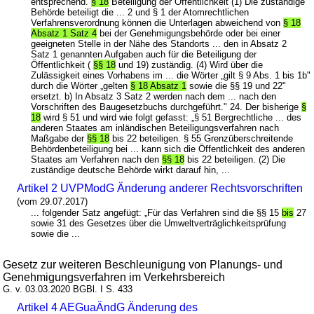
entsprechend.
§ 18
Beteiligung der Öffentlichkeit (1) Die zuständige
Behörde beteiligt die ... 2 und § 1 der Atomrechtlichen
Verfahrensverordnung können die Unterlagen abweichend von
§ 18
Absatz 1 Satz 4
bei der Genehmigungsbehörde oder bei einer
geeigneten Stelle in der Nähe des Standorts ... den in Absatz 2
Satz 1 genannten Aufgaben auch für die Beteiligung der
Öffentlichkeit (
§§ 18
und 19) zuständig. (4) Wird über die
Zulässigkeit eines Vorhabens im ... die Wörter „gilt § 9 Abs. 1 bis 1b"
durch die Wörter „gelten
§ 18 Absatz 1
sowie die §§ 19 und 22"
ersetzt. b) In Absatz 3 Satz 2 werden nach dem ... nach den
Vorschriften des Baugesetzbuchs durchgeführt." 24. Der bisherige
§
18
wird § 51 und wird wie folgt gefasst: „§ 51 Bergrechtliche ... des
anderen Staates am inländischen Beteiligungsverfahren nach
Maßgabe der
§§ 18
bis 22 beteiligen. § 55 Grenzüberschreitende
Behördenbeteiligung bei ... kann sich die Öffentlichkeit des anderen
Staates am Verfahren nach den
§§ 18
bis 22 beteiligen. (2) Die
zuständige deutsche Behörde wirkt darauf hin, ...
Artikel 2 UVPModG Änderung anderer Rechtsvorschriften
(vom 29.07.2017)
... folgender Satz angefügt: „Für das Verfahren sind die §§ 15
bis
27
sowie 31 des Gesetzes über die Umweltverträglichkeitsprüfung
sowie die ...
Gesetz zur weiteren Beschleunigung von Planungs- und
Genehmigungsverfahren im Verkehrsbereich
G. v. 03.03.2020 BGBl. I S. 433
Artikel 4 AEGuaÄndG Änderung des