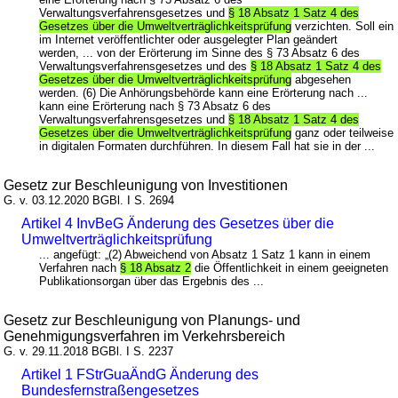
Verwaltungsverfahrensgesetzes und
§ 18 Absatz 1 Satz 4 des
Gesetzes über die Umweltverträglichkeitsprüfung
verzichten. Soll ein
im Internet veröffentlichter oder ausgelegter Plan geändert
werden, ... von der Erörterung im Sinne des § 73 Absatz 6 des
Verwaltungsverfahrensgesetzes und des
§ 18 Absatz 1 Satz 4 des
Gesetzes über die Umweltverträglichkeitsprüfung
abgesehen
werden. (6) Die Anhörungsbehörde kann eine Erörterung nach ...
kann eine Erörterung nach § 73 Absatz 6 des
Verwaltungsverfahrensgesetzes und
§ 18 Absatz 1 Satz 4 des
Gesetzes über die Umweltverträglichkeitsprüfung
ganz oder teilweise
in digitalen Formaten durchführen. In diesem Fall hat sie in der ...
Gesetz zur Beschleunigung von Investitionen
G. v. 03.12.2020 BGBl. I S. 2694
Artikel 4 InvBeG Änderung des Gesetzes über die
Umweltverträglichkeitsprüfung
... angefügt: „(2) Abweichend von Absatz 1 Satz 1 kann in einem
Verfahren nach
§ 18 Absatz 2
die Öffentlichkeit in einem geeigneten
Publikationsorgan über das Ergebnis des ...
Gesetz zur Beschleunigung von Planungs- und
Genehmigungsverfahren im Verkehrsbereich
G. v. 29.11.2018 BGBl. I S. 2237
Artikel 1 FStrGuaÄndG Änderung des
Bundesfernstraßengesetzes