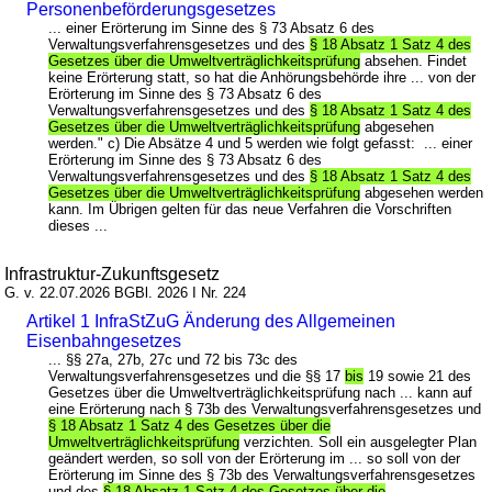
Personenbeförderungsgesetzes
... einer Erörterung im Sinne des § 73 Absatz 6 des
Verwaltungsverfahrensgesetzes und des
§ 18 Absatz 1 Satz 4 des
Gesetzes über die Umweltverträglichkeitsprüfung
absehen. Findet
keine Erörterung statt, so hat die Anhörungsbehörde ihre ... von der
Erörterung im Sinne des § 73 Absatz 6 des
Verwaltungsverfahrensgesetzes und des
§ 18 Absatz 1 Satz 4 des
Gesetzes über die Umweltverträglichkeitsprüfung
abgesehen
werden." c) Die Absätze 4 und 5 werden wie folgt gefasst: ... einer
Erörterung im Sinne des § 73 Absatz 6 des
Verwaltungsverfahrensgesetzes und des
§ 18 Absatz 1 Satz 4 des
Gesetzes über die Umweltverträglichkeitsprüfung
abgesehen werden
kann. Im Übrigen gelten für das neue Verfahren die Vorschriften
dieses ...
Infrastruktur-Zukunftsgesetz
G. v. 22.07.2026 BGBl. 2026 I Nr. 224
Artikel 1 InfraStZuG Änderung des Allgemeinen
Eisenbahngesetzes
... §§ 27a, 27b, 27c und 72 bis 73c des
Verwaltungsverfahrensgesetzes und die §§ 17
bis
19 sowie 21 des
Gesetzes über die Umweltverträglichkeitsprüfung nach ... kann auf
eine Erörterung nach § 73b des Verwaltungsverfahrensgesetzes und
§ 18 Absatz 1 Satz 4 des Gesetzes über die
Umweltverträglichkeitsprüfung
verzichten. Soll ein ausgelegter Plan
geändert werden, so soll von der Erörterung im ... so soll von der
Erörterung im Sinne des § 73b des Verwaltungsverfahrensgesetzes
und des
§ 18 Absatz 1 Satz 4 des Gesetzes über die