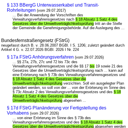
§ 133 BBergG Unterwasserkabel und Transit-
Rohrleitungen
(vom 29.07.2017)
... Bei der Anwendung der Vorschriften des
Verwaltungsverfahrensgesetzes nach
§ 18 Absatz 1 Satz 4 des
Gesetzes über die Umweltverträglichkeitsprüfung
tritt an die Stelle
der Gemeinde die Genehmigungsbehörde. Auf die Auslegung des ...
Bundesfernstraßengesetz (FStrG)
neugefasst durch B. v. 28.06.2007 BGBl. I S. 1206; zuletzt geändert durch
Artikel 4 G. v. 22.07.2026 BGBl. 2026 I Nr. 224
§ 17a FStrG Anhörungsverfahren
(vom 29.07.2026)
... §§ 27a, 27b, 27c und 72 bis 73c des
Verwaltungsverfahrensgesetzes und die §§ 17
bis
19 sowie 21 des
Gesetzes über die Umweltverträglichkeitsprüfung nach ... kann auf
eine Erörterung nach § 73b des Verwaltungsverfahrensgesetzes und
§ 18 Absatz 1 Satz 4 des Gesetzes über die
Umweltverträglichkeitsprüfung
verzichten. Soll ein ausgelegter Plan
geändert werden, so soll von der ... von der Erörterung im Sinne des
§ 73c Absatz 2 des Verwaltungsverfahrensgesetzes und des
§ 18
Absatz 1 Satz 4 des Gesetzes über die
Umweltverträglichkeitsprüfung
abgesehen ...
§ 17d FStrG Planänderung vor Fertigstellung des
Vorhabens
(vom 29.07.2026)
... von einer Erörterung im Sinne des § 73b des
Verwaltungsverfahrensgesetzes und des
§ 18 Absatz 1 Satz 4 des
Gesetzes über die Umweltverträglichkeitsprüfung
abgesehen werden