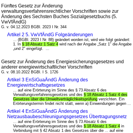
Fünftes Gesetz zur Änderung
verwaltungsverfahrensrechtlicher Vorschriften sowie zur
Änderung des Sechsten Buches Sozialgesetzbuchs (5.
VwVfÄndG)
G. v. 04.12.2023 BGBl. 2023 I Nr. 344
Artikel 2 5. VwVfÄndG Folgeänderungen
... (BGBl. 2023 I Nr. 88) geändert worden ist, wird wie folgt geändert:
1. In
§ 18 Absatz 1 Satz 4
wird nach der Angabe „Satz 1" die Angabe
„und 2" eingefügt. ...
Gesetz zur Änderung des Energiesicherungsgesetzes und
anderer energiewirtschaftlicher Vorschriften
G. v. 08.10.2022 BGBl. I S. 1726
Artikel 3 EnSiGuaÄndG Änderung des
Energiewirtschaftsgesetzes
... auf eine Erörterung im Sinne des § 73 Absatz 6 des
Verwaltungsverfahrensgesetzes und des
§ 18 Absatz 1 Satz 4 des
Gesetzes über die Umweltverträglichkeitsprüfung
verzichten. Ein
Erörterungstermin findet nicht statt, wenn a) Einwendungen gegen ...
Artikel 4 EnSiGuaÄndG Änderung des
Netzausbaubeschleunigungsgesetzes Übertragungsnetz
... auf eine Erörterung im Sinne des § 73 Absatz 6 des
Verwaltungsverfahrensgesetzes und des
§ 18 Absatz 1 Satz 4
in
Verbindung mit § 42 Absatz 1 des Gesetzes über die ... auf eine