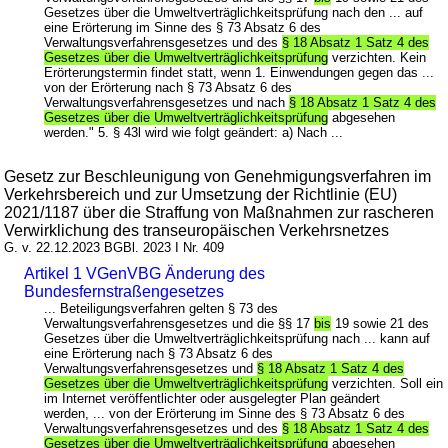
Gesetzes über die Umweltverträglichkeitsprüfung nach den ... auf
eine Erörterung im Sinne des § 73 Absatz 6 des
Verwaltungsverfahrensgesetzes und des
§ 18 Absatz 1 Satz 4 des
Gesetzes über die Umweltverträglichkeitsprüfung
verzichten. Kein
Erörterungstermin findet statt, wenn 1. Einwendungen gegen das ...
von der Erörterung nach § 73 Absatz 6 des
Verwaltungsverfahrensgesetzes und nach
§ 18 Absatz 1 Satz 4 des
Gesetzes über die Umweltverträglichkeitsprüfung
abgesehen
werden." 5. § 43l wird wie folgt geändert: a) Nach ...
Gesetz zur Beschleunigung von Genehmigungsverfahren im
Verkehrsbereich und zur Umsetzung der Richtlinie (EU)
2021/1187 über die Straffung von Maßnahmen zur rascheren
Verwirklichung des transeuropäischen Verkehrsnetzes
G. v. 22.12.2023 BGBl. 2023 I Nr. 409
Artikel 1 VGenVBG Änderung des
Bundesfernstraßengesetzes
... Beteiligungsverfahren gelten § 73 des
Verwaltungsverfahrensgesetzes und die §§ 17
bis
19 sowie 21 des
Gesetzes über die Umweltverträglichkeitsprüfung nach ... kann auf
eine Erörterung nach § 73 Absatz 6 des
Verwaltungsverfahrensgesetzes und
§ 18 Absatz 1 Satz 4 des
Gesetzes über die Umweltverträglichkeitsprüfung
verzichten. Soll ein
im Internet veröffentlichter oder ausgelegter Plan geändert
werden, ... von der Erörterung im Sinne des § 73 Absatz 6 des
Verwaltungsverfahrensgesetzes und des
§ 18 Absatz 1 Satz 4 des
Gesetzes über die Umweltverträglichkeitsprüfung
abgesehen