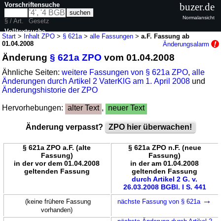
Vorschriftensuche
buzer.de
Normalansicht
§ / Art.
Gesetz
Volltextsuche
Start
>
Inhalt ZPO
>
§ 621a
>
alle Fassungen
>
a.F. Fassung ab
01.04.2008
Änderungsalarm
nur in ZPO
Änderung
§ 621a ZPO
vom 01.04.2008
Ähnliche Seiten:
weitere Fassungen von § 621a ZPO
,
alle
Änderungen durch Artikel 2 VaterKlG am 1. April 2008
und
Änderungshistorie der ZPO
Hervorhebungen:
alter Text
,
neuer Text
Änderung verpasst?
ZPO hier überwachen!
§ 621a ZPO a.F. (alte
§ 621a ZPO n.F. (neue
Fassung)
Fassung)
in der vor dem 01.04.2008
in der am 01.04.2008
geltenden Fassung
geltenden Fassung
durch Artikel 2 G. v.
26.03.2008 BGBl. I S. 441
→
(keine frühere Fassung
nächste Fassung von § 621a
vorhanden)