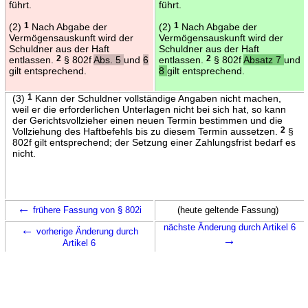
führt.
führt.
(2)
1
Nach Abgabe der
(2)
1
Nach Abgabe der
Vermögensauskunft wird der
Vermögensauskunft wird der
Schuldner aus der Haft
Schuldner aus der Haft
entlassen.
2
§ 802f
Abs. 5
und
6
entlassen.
2
§ 802f
Absatz 7
und
gilt entsprechend.
8
gilt entsprechend.
(3)
1
Kann der Schuldner vollständige Angaben nicht machen,
weil er die erforderlichen Unterlagen nicht bei sich hat, so kann
der Gerichtsvollzieher einen neuen Termin bestimmen und die
Vollziehung des Haftbefehls bis zu diesem Termin aussetzen.
2
§
802f gilt entsprechend; der Setzung einer Zahlungsfrist bedarf es
nicht.
←
frühere Fassung von § 802i
(heute geltende Fassung)
←
nächste Änderung durch Artikel 6
vorherige Änderung durch
→
Artikel 6