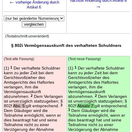
←
nächste Änderung durch Artikel 6
vorherige Änderung durch
→
Artikel 6
(Textabschnitt unverändert)
§ 802i Vermögensauskunft des verhafteten Schuldners
(Text alte Fassung)
(Text neue Fassung)
(1)
1
Der verhaftete Schuldner
(1)
1
Der verhaftete Schuldner
kann zu jeder Zeit bei dem
kann zu jeder Zeit bei dem
Gerichtsvollzieher des
Gerichtsvollzieher des
Amtsgerichts des Haftortes
Amtsgerichts des Haftortes
verlangen, ihm die
verlangen, ihm die
Vermögensauskunft
Vermögensauskunft
abzunehmen.
2
Dem Verlangen
abzunehmen.
2
Dem Verlangen
ist unverzüglich stattzugeben; §
ist unverzüglich stattzugeben; §
802f
Abs. 5
gilt entsprechend.
3
802f
Absatz 7
gilt entsprechend.
Dem Gläubiger wird die
3
Dem Gläubiger wird die
Teilnahme ermöglicht, wenn er
Teilnahme ermöglicht, wenn er
dies beantragt hat und seine
dies beantragt hat und seine
Teilnahme nicht zu einer
Teilnahme nicht zu einer
Verzögerung der Abnahme
Verzögerung der Abnahme