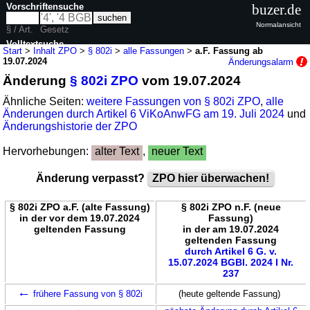
Vorschriftensuche
buzer.de
Normalansicht
§ / Art.
Gesetz
Volltextsuche
Start
>
Inhalt ZPO
>
§ 802i
>
alle Fassungen
>
a.F. Fassung ab
19.07.2024
Änderungsalarm
nur in ZPO
Änderung
§ 802i ZPO
vom 19.07.2024
Ähnliche Seiten:
weitere Fassungen von § 802i ZPO
,
alle
Änderungen durch Artikel 6 ViKoAnwFG am 19. Juli 2024
und
Änderungshistorie der ZPO
Hervorhebungen:
alter Text
,
neuer Text
Änderung verpasst?
ZPO hier überwachen!
§ 802i ZPO a.F. (alte Fassung)
§ 802i ZPO n.F. (neue
in der vor dem 19.07.2024
Fassung)
geltenden Fassung
in der am 19.07.2024
geltenden Fassung
durch Artikel 6 G. v.
15.07.2024 BGBl. 2024 I Nr.
237
←
frühere Fassung von § 802i
(heute geltende Fassung)