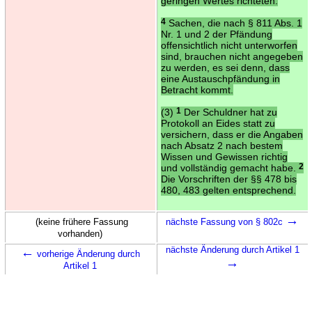
geringen Wertes richteten.
4
Sachen, die nach § 811 Abs. 1
Nr. 1 und 2 der Pfändung
offensichtlich nicht unterworfen
sind, brauchen nicht angegeben
zu werden, es sei denn, dass
eine Austauschpfändung in
Betracht kommt.
(3)
1
Der Schuldner hat zu
Protokoll an Eides statt zu
versichern, dass er die Angaben
nach Absatz 2 nach bestem
Wissen und Gewissen richtig
und vollständig gemacht habe.
2
Die Vorschriften der §§ 478 bis
480, 483 gelten entsprechend.
→
(keine frühere Fassung
nächste Fassung von § 802c
vorhanden)
←
nächste Änderung durch Artikel 1
vorherige Änderung durch
→
Artikel 1