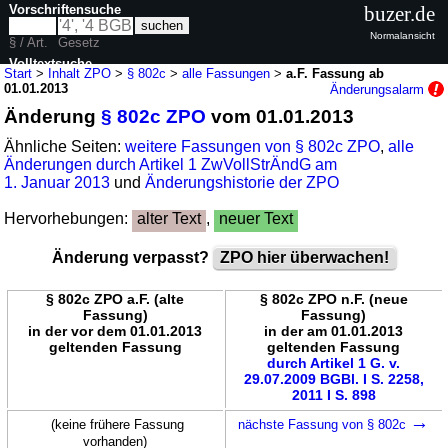
Vorschriftensuche
buzer.de
Normalansicht
§ / Art.
Gesetz
Volltextsuche
Start
>
Inhalt ZPO
>
§ 802c
>
alle Fassungen
>
a.F. Fassung ab
01.01.2013
Änderungsalarm
nur in ZPO
Änderung
§ 802c ZPO
vom 01.01.2013
Ähnliche Seiten:
weitere Fassungen von § 802c ZPO
,
alle
Änderungen durch Artikel 1 ZwVollStrÄndG am
1. Januar 2013
und
Änderungshistorie der ZPO
Hervorhebungen:
alter Text
,
neuer Text
Änderung verpasst?
ZPO hier überwachen!
§ 802c ZPO a.F. (alte
§ 802c ZPO n.F. (neue
Fassung)
Fassung)
in der vor dem 01.01.2013
in der am 01.01.2013
geltenden Fassung
geltenden Fassung
durch Artikel 1 G. v.
29.07.2009 BGBl. I S. 2258,
2011 I S. 898
→
(keine frühere Fassung
nächste Fassung von § 802c
vorhanden)