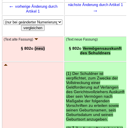
←
nächste Änderung durch Artikel 1
vorherige Änderung durch
→
Artikel 1
(Text alte Fassung)
(Text neue Fassung)
§ 802c
(neu)
§ 802c
Vermögensauskunft
des Schuldners
(1) Der Schuldner ist
verpflichtet, zum Zwecke der
Vollstreckung einer
Geldforderung auf Verlangen
des Gerichtsvollziehers Auskunft
über sein Vermögen nach
Maßgabe der folgenden
Vorschriften zu erteilen sowie
seinen Geburtsnamen, sein
Geburtsdatum und seinen
Geburtsort anzugeben.
1