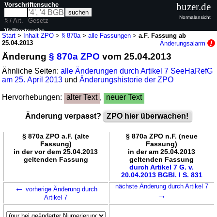
Vorschriftensuche
buzer.de
Normalansicht
§ / Art.
Gesetz
Volltextsuche
Start
>
Inhalt ZPO
>
§ 870a
>
alle Fassungen
>
a.F. Fassung ab
25.04.2013
Änderungsalarm
nur in ZPO
Änderung
§ 870a ZPO
vom 25.04.2013
Ähnliche Seiten:
alle Änderungen durch Artikel 7 SeeHaRefG
am 25. April 2013
und
Änderungshistorie der ZPO
Hervorhebungen:
alter Text
,
neuer Text
Änderung verpasst?
ZPO hier überwachen!
§ 870a ZPO a.F. (alte
§ 870a ZPO n.F. (neue
Fassung)
Fassung)
in der vor dem 25.04.2013
in der am 25.04.2013
geltenden Fassung
geltenden Fassung
durch Artikel 7 G. v.
20.04.2013 BGBl. I S. 831
←
nächste Änderung durch Artikel 7
vorherige Änderung durch
→
Artikel 7