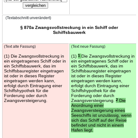
(Textabschnitt unverändert)
§ 870a Zwangsvollstreckung in ein Schiff oder
Schiffsbauwerk
(Text alte Fassung)
(Text neue Fassung)
(1) Die Zwangsvollstreckung in
(1)
1
Die Zwangsvollstreckung in
ein eingetragenes Schiff oder in
ein eingetragenes Schiff oder in
ein Schiffsbauwerk, das im
ein Schiffsbauwerk, das im
Schiffsbauregister eingetragen
Schiffsbauregister eingetragen
ist oder in dieses Register
ist oder in dieses Register
eingetragen werden kann,
eingetragen werden kann,
erfolgt durch Eintragung einer
erfolgt durch Eintragung einer
Schiffshypothek für die
Schiffshypothek für die
Forderung oder durch
Forderung oder durch
Zwangsversteigerung.
Zwangsversteigerung.
2
Die
Anordnung einer
Zwangsversteigerung eines
Seeschiffs ist unzulässig, wenn
sich das Schiff auf der Reise
befindet und nicht in einem
Hafen liegt.