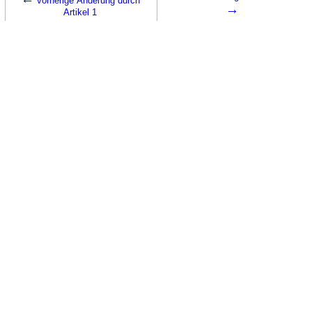
vorherige Änderung durch
→
Artikel 1