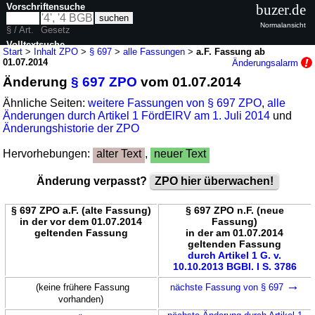
Vorschriftensuche
buzer.de
Normalansicht
§ / Art.
Gesetz
Volltextsuche
Start
>
Inhalt ZPO
>
§ 697
>
alle Fassungen
>
a.F. Fassung ab
01.07.2014
Änderungsalarm
nur in ZPO
Änderung
§ 697 ZPO
vom 01.07.2014
Ähnliche Seiten:
weitere Fassungen von § 697 ZPO
,
alle
Änderungen durch Artikel 1 FördElRV am 1. Juli 2014
und
Änderungshistorie der ZPO
Hervorhebungen:
alter Text
,
neuer Text
Änderung verpasst?
ZPO hier überwachen!
§ 697 ZPO a.F. (alte Fassung)
§ 697 ZPO n.F. (neue
in der vor dem 01.07.2014
Fassung)
geltenden Fassung
in der am 01.07.2014
geltenden Fassung
durch Artikel 1 G. v.
10.10.2013 BGBl. I S. 3786
→
(keine frühere Fassung
nächste Fassung von § 697
vorhanden)