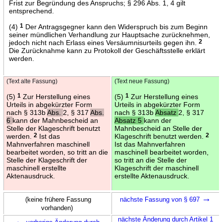
Frist zur Begründung des Anspruchs; § 296 Abs. 1, 4 gilt
entsprechend.
(4)
1
Der Antragsgegner kann den Widerspruch bis zum Beginn
seiner mündlichen Verhandlung zur Hauptsache zurücknehmen,
jedoch nicht nach Erlass eines Versäumnisurteils gegen ihn.
2
Die Zurücknahme kann zu Protokoll der Geschäftsstelle erklärt
werden.
(Text alte Fassung)
(Text neue Fassung)
(5)
1
Zur Herstellung eines
(5)
1
Zur Herstellung eines
Urteils in abgekürzter Form
Urteils in abgekürzter Form
nach § 313b
Abs.
2, § 317
Abs.
nach § 313b
Absatz
2, § 317
6
kann der Mahnbescheid an
Absatz 5
kann der
Stelle der Klageschrift benutzt
Mahnbescheid an Stelle der
werden.
2
Ist das
Klageschrift benutzt werden.
2
Mahnverfahren maschinell
Ist das Mahnverfahren
bearbeitet worden, so tritt an die
maschinell bearbeitet worden,
Stelle der Klageschrift der
so tritt an die Stelle der
maschinell erstellte
Klageschrift der maschinell
Aktenausdruck.
erstellte Aktenausdruck.
→
(keine frühere Fassung
nächste Fassung von § 697
vorhanden)
←
nächste Änderung durch Artikel 1