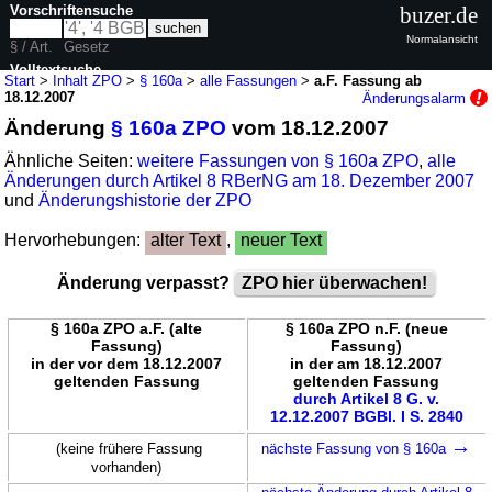
Vorschriftensuche
buzer.de
Normalansicht
§ / Art.
Gesetz
Volltextsuche
Start
>
Inhalt ZPO
>
§ 160a
>
alle Fassungen
>
a.F. Fassung ab
18.12.2007
Änderungsalarm
nur in ZPO
Änderung
§ 160a ZPO
vom 18.12.2007
Ähnliche Seiten:
weitere Fassungen von § 160a ZPO
,
alle
Änderungen durch Artikel 8 RBerNG am 18. Dezember 2007
und
Änderungshistorie der ZPO
Hervorhebungen:
alter Text
,
neuer Text
Änderung verpasst?
ZPO hier überwachen!
§ 160a ZPO a.F. (alte
§ 160a ZPO n.F. (neue
Fassung)
Fassung)
in der vor dem 18.12.2007
in der am 18.12.2007
geltenden Fassung
geltenden Fassung
durch Artikel 8 G. v.
12.12.2007 BGBl. I S. 2840
→
(keine frühere Fassung
nächste Fassung von § 160a
vorhanden)