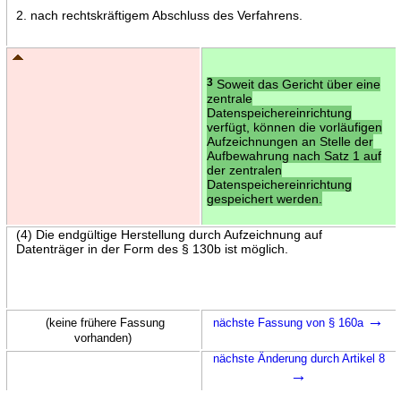
2. nach rechtskräftigem Abschluss des Verfahrens.
3
Soweit das Gericht über eine
zentrale
Datenspeichereinrichtung
verfügt, können die vorläufigen
Aufzeichnungen an Stelle der
Aufbewahrung nach Satz 1 auf
der zentralen
Datenspeichereinrichtung
gespeichert werden.
(4) Die endgültige Herstellung durch Aufzeichnung auf
Datenträger in der Form des § 130b ist möglich.
→
(keine frühere Fassung
nächste Fassung von § 160a
vorhanden)
nächste Änderung durch Artikel 8
→