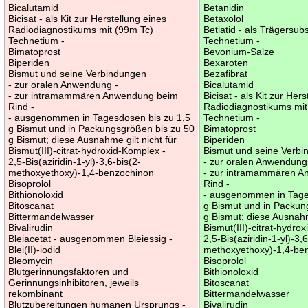
Bicalutamid
Betanidin
Bicisat - als Kit zur Herstellung eines
Betaxolol
Radiodiagnostikums mit (99m Tc)
Betiatid - als Trägersub
Technetium -
Technetium -
Bimatoprost
Bevonium-Salze
Biperiden
Bexaroten
Bismut und seine Verbindungen
Bezafibrat
- zur oralen Anwendung -
Bicalutamid
- zur intramammären Anwendung beim
Bicisat - als Kit zur Her
Rind -
Radiodiagnostikums mit
- ausgenommen in Tagesdosen bis zu 1,5
Technetium -
g Bismut und in Packungsgrößen bis zu 50
Bimatoprost
g Bismut; diese Ausnahme gilt nicht für
Biperiden
Bismut(III)-citrat-hydroxid-Komplex -
Bismut und seine Verb
2,5-Bis(aziridin-1-yl)-3,6-bis(2-
- zur oralen Anwendung
methoxyethoxy)-1,4-benzochinon
- zur intramammären 
Bisoprolol
Rind -
Bithionoloxid
- ausgenommen in Tage
Bitoscanat
g Bismut und in Packun
Bittermandelwasser
g Bismut; diese Ausnahme
Bivalirudin
Bismut(III)-citrat-hydro
Bleiacetat - ausgenommen Bleiessig -
2,5-Bis(aziridin-1-yl)-3,
Blei(II)-iodid
methoxyethoxy)-1,4-be
Bleomycin
Bisoprolol
Blutgerinnungsfaktoren und
Bithionoloxid
Gerinnungsinhibitoren, jeweils
Bitoscanat
rekombinant
Bittermandelwasser
Blutzubereitungen humanen Ursprungs -
Bivalirudin