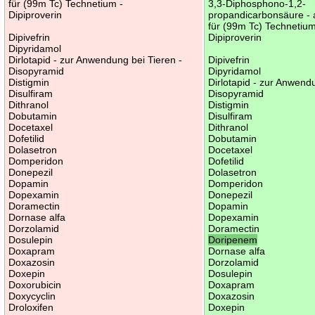
für (99m Tc) Technetium -
3,3-Diphosphono-1,2-
Dipiproverin
propandicarbonsäure - 
für (99m Tc) Technetium
Dipivefrin
Dipiproverin
Dipyridamol
Dirlotapid - zur Anwendung bei Tieren -
Dipivefrin
Disopyramid
Dipyridamol
Distigmin
Dirlotapid - zur Anwend
Disulfiram
Disopyramid
Dithranol
Distigmin
Dobutamin
Disulfiram
Docetaxel
Dithranol
Dofetilid
Dobutamin
Dolasetron
Docetaxel
Domperidon
Dofetilid
Donepezil
Dolasetron
Dopamin
Domperidon
Dopexamin
Donepezil
Doramectin
Dopamin
Dornase alfa
Dopexamin
Dorzolamid
Doramectin
Dosulepin
Doripenem
Doxapram
Dornase alfa
Doxazosin
Dorzolamid
Doxepin
Dosulepin
Doxorubicin
Doxapram
Doxycyclin
Doxazosin
Droloxifen
Doxepin