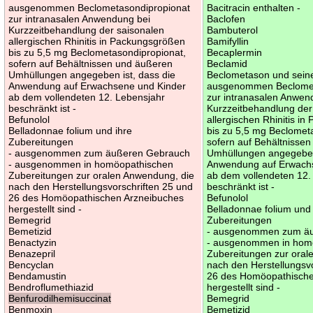
ausgenommen Beclometasondipropionat
Bacitracin enthalten -
zur intranasalen Anwendung bei
Baclofen
Kurzzeitbehandlung der saisonalen
Bambuterol
allergischen Rhinitis in Packungsgrößen
Bamifyllin
bis zu 5,5 mg Beclometasondipropionat,
Becaplermin
sofern auf Behältnissen und äußeren
Beclamid
Umhüllungen angegeben ist, dass die
Beclometason und seine
Anwendung auf Erwachsene und Kinder
ausgenommen Beclomet
ab dem vollendeten 12. Lebensjahr
zur intranasalen Anwen
beschränkt ist -
Kurzzeitbehandlung der
Befunolol
allergischen Rhinitis i
Belladonnae folium und ihre
bis zu 5,5 mg Beclomet
Zubereitungen
sofern auf Behältnisse
- ausgenommen zum äußeren Gebrauch
Umhüllungen angegeben 
- ausgenommen in homöopathischen
Anwendung auf Erwach
Zubereitungen zur oralen Anwendung, die
ab dem vollendeten 12.
nach den Herstellungsvorschriften 25 und
beschränkt ist -
26 des Homöopathischen Arzneibuches
Befunolol
hergestellt sind -
Belladonnae folium und 
Bemegrid
Zubereitungen
Bemetizid
- ausgenommen zum ä
Benactyzin
- ausgenommen in hom
Benazepril
Zubereitungen zur oral
Bencyclan
nach den Herstellungsv
Bendamustin
26 des Homöopathische
Bendroflumethiazid
hergestellt sind -
Benfurodilhemisuccinat
Bemegrid
Benmoxin
Bemetizid