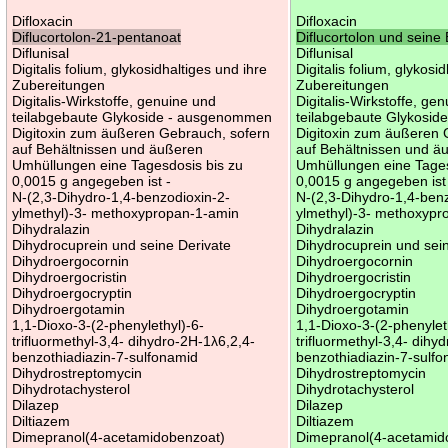
Difloxacin
Difloxacin
Diflucortolon-21-pentanoat
Diflucortolon und seine 
Diflunisal
Diflunisal
Digitalis folium, glykosidhaltiges und ihre
Digitalis folium, glykosi
Zubereitungen
Zubereitungen
Digitalis-Wirkstoffe, genuine und
Digitalis-Wirkstoffe, ge
teilabgebaute Glykoside - ausgenommen
teilabgebaute Glykosi
Digitoxin zum äußeren Gebrauch, sofern
Digitoxin zum äußeren 
auf Behältnissen und äußeren
auf Behältnissen und ä
Umhüllungen eine Tagesdosis bis zu
Umhüllungen eine Tages
0,0015 g angegeben ist -
0,0015 g angegeben ist
N-(2,3-Dihydro-1,4-benzodioxin-2-
N-(2,3-Dihydro-1,4-ben
ylmethyl)-3- methoxypropan-1-amin
ylmethyl)-3- methoxypr
Dihydralazin
Dihydralazin
Dihydrocuprein und seine Derivate
Dihydrocuprein und sei
Dihydroergocornin
Dihydroergocornin
Dihydroergocristin
Dihydroergocristin
Dihydroergocryptin
Dihydroergocryptin
Dihydroergotamin
Dihydroergotamin
1,1-Dioxo-3-(2-phenylethyl)-6-
1,1-Dioxo-3-(2-phenylet
trifluormethyl-3,4- dihydro-2H-1λ6,2,4-
trifluormethyl-3,4- dihy
benzothiadiazin-7-sulfonamid
benzothiadiazin-7-sulf
Dihydrostreptomycin
Dihydrostreptomycin
Dihydrotachysterol
Dihydrotachysterol
Dilazep
Dilazep
Diltiazem
Diltiazem
Dimepranol(4-acetamidobenzoat)
Dimepranol(4-acetamid