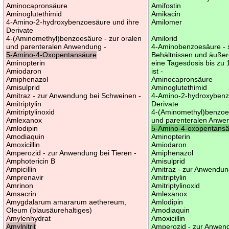
Aminocapronsäure
Amifostin
Aminoglutethimid
Amikacin
4-Amino-2-hydroxybenzoesäure und ihre
Amilomer
Derivate
4-(Aminomethyl)benzoesäure - zur oralen
Amilorid
und parenteralen Anwendung -
4-Aminobenzoesäure - s
5-Amino-4-Oxopentansäure
Behältnissen und äuße
Aminopterin
eine Tagesdosis bis zu
Amiodaron
ist -
Amiphenazol
Aminocapronsäure
Amisulprid
Aminoglutethimid
Amitraz - zur Anwendung bei Schweinen -
4-Amino-2-hydroxybenz
Amitriptylin
Derivate
Amitriptylinoxid
4-(Aminomethyl)benzoes
Amlexanox
und parenteralen Anwe
Amlodipin
5-Amino-4-oxopentans
Amodiaquin
Aminopterin
Amoxicillin
Amiodaron
Amperozid - zur Anwendung bei Tieren -
Amiphenazol
Amphotericin B
Amisulprid
Ampicillin
Amitraz - zur Anwendun
Amprenavir
Amitriptylin
Amrinon
Amitriptylinoxid
Amsacrin
Amlexanox
Amygdalarum amararum aethereum,
Amlodipin
Oleum (blausäurehaltiges)
Amodiaquin
Amylenhydrat
Amoxicillin
Amylnitrit
Amperozid - zur Anwend