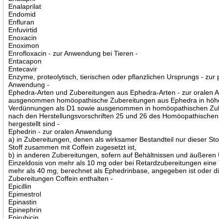
Enalaprilat
Endomid
Enfluran
Enfuvirtid
Enoxacin
Enoximon
Enrofloxacin - zur Anwendung bei Tieren -
Entacapon
Entecavir
Enzyme, proteolytisch, tierischen oder pflanzlichen Ursprungs - zur
Anwendung -
Ephedra-Arten und Zubereitungen aus Ephedra-Arten - zur oralen
ausgenommen homöopathische Zubereitungen aus Ephedra in höh
Verdünnungen als D1 sowie ausgenommen in homöopathischen Zub
nach den Herstellungsvorschriften 25 und 26 des Homöopathischen
hergestellt sind -
Ephedrin - zur oralen Anwendung
a) in Zubereitungen, denen als wirksamer Bestandteil nur dieser Sto
Stoff zusammen mit Coffein zugesetzt ist,
b) in anderen Zubereitungen, sofern auf Behältnissen und äußeren
Einzeldosis von mehr als 10 mg oder bei Retardzubereitungen eine
mehr als 40 mg, berechnet als Ephedrinbase, angegeben ist oder d
Zubereitungen Coffein enthalten -
Epicillin
Epimestrol
Epinastin
Epinephrin
Epirubicin