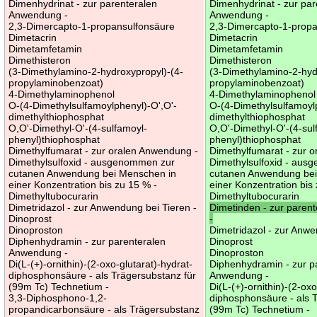
Dimenhydrinat - zur parenteralen
Dimenhydrinat - zur par
Anwendung -
Anwendung -
2,3-Dimercapto-1-propansulfonsäure
2,3-Dimercapto-1-prop
Dimetacrin
Dimetacrin
Dimetamfetamin
Dimetamfetamin
Dimethisteron
Dimethisteron
(3-Dimethylamino-2-hydroxypropyl)-(4-
(3-Dimethylamino-2-hyd
propylaminobenzoat)
propylaminobenzoat)
4-Dimethylaminophenol
4-Dimethylaminophenol
O-(4-Dimethylsulfamoylphenyl)-O',O'-
O-(4-Dimethylsulfamoyl
dimethylthiophosphat
dimethylthiophosphat
O,O'-Dimethyl-O'-(4-sulfamoyl-
O,O'-Dimethyl-O'-(4-sul
phenyl)thiophosphat
phenyl)thiophosphat
Dimethylfumarat - zur oralen Anwendung -
Dimethylfumarat - zur 
Dimethylsulfoxid - ausgenommen zur
Dimethylsulfoxid - au
cutanen Anwendung bei Menschen in
cutanen Anwendung bei
einer Konzentration bis zu 15 % -
einer Konzentration bis
Dimethyltubocurarin
Dimethyltubocurarin
Dimetridazol - zur Anwendung bei Tieren -
Dimetinden - zur paren
Dinoprost
-
Dinoproston
Dimetridazol - zur Anwe
Diphenhydramin - zur parenteralen
Dinoprost
Anwendung -
Dinoproston
Di(L-(+)-ornithin)-(2-oxo-glutarat)-hydrat-
Diphenhydramin - zur p
diphosphonsäure - als Trägersubstanz für
Anwendung -
(99m Tc) Technetium -
Di(L-(+)-ornithin)-(2-oxo
3,3-Diphosphono-1,2-
diphosphonsäure - als 
propandicarbonsäure - als Trägersubstanz
(99m Tc) Technetium -