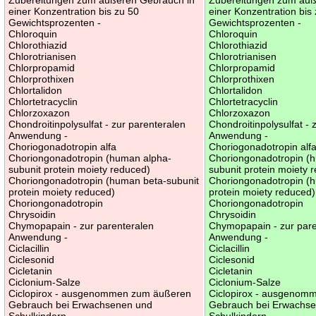
einer Konzentration bis zu 50
einer Konzentration bis
Gewichtsprozenten -
Gewichtsprozenten -
Chloroquin
Chloroquin
Chlorothiazid
Chlorothiazid
Chlorotrianisen
Chlorotrianisen
Chlorpropamid
Chlorpropamid
Chlorprothixen
Chlorprothixen
Chlortalidon
Chlortalidon
Chlortetracyclin
Chlortetracyclin
Chlorzoxazon
Chlorzoxazon
Chondroitinpolysulfat - zur parenteralen
Chondroitinpolysulfat - 
Anwendung -
Anwendung -
Choriogonadotropin alfa
Choriogonadotropin alf
Choriongonadotropin (human alpha-
Choriongonadotropin (
subunit protein moiety reduced)
subunit protein moiety 
Choriongonadotropin (human beta-subunit
Choriongonadotropin (
protein moiety reduced)
protein moiety reduced)
Choriongonadotropin
Choriongonadotropin
Chrysoidin
Chrysoidin
Chymopapain - zur parenteralen
Chymopapain - zur pare
Anwendung -
Anwendung -
Ciclacillin
Ciclacillin
Ciclesonid
Ciclesonid
Cicletanin
Cicletanin
Ciclonium-Salze
Ciclonium-Salze
Ciclopirox - ausgenommen zum äußeren
Ciclopirox - ausgenom
Gebrauch bei Erwachsenen und
Gebrauch bei Erwachs
Schulkindern -
Schulkindern -