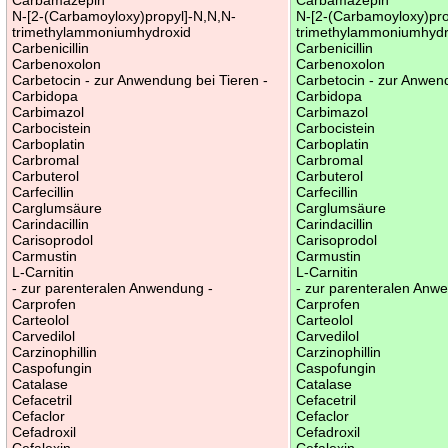
N-[2-(Carbamoyloxy)propyl]-N,N,N-
N-[2-(Carbamoyloxy)pro
trimethylammoniumhydroxid
trimethylammoniumhydr
Carbenicillin
Carbenicillin
Carbenoxolon
Carbenoxolon
Carbetocin - zur Anwendung bei Tieren -
Carbetocin - zur Anwend
Carbidopa
Carbidopa
Carbimazol
Carbimazol
Carbocistein
Carbocistein
Carboplatin
Carboplatin
Carbromal
Carbromal
Carbuterol
Carbuterol
Carfecillin
Carfecillin
Carglumsäure
Carglumsäure
Carindacillin
Carindacillin
Carisoprodol
Carisoprodol
Carmustin
Carmustin
L-Carnitin
L-Carnitin
- zur parenteralen Anwendung -
- zur parenteralen Anw
Carprofen
Carprofen
Carteolol
Carteolol
Carvedilol
Carvedilol
Carzinophillin
Carzinophillin
Caspofungin
Caspofungin
Catalase
Catalase
Cefacetril
Cefacetril
Cefaclor
Cefaclor
Cefadroxil
Cefadroxil
Cefalexin
Cefalexin