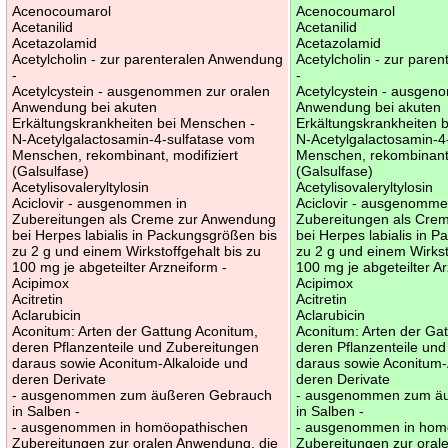
Acenocoumarol
Acenocoumarol
Acetanilid
Acetanilid
Acetazolamid
Acetazolamid
Acetylcholin - zur parenteralen Anwendung
Acetylcholin - zur par
-
-
Acetylcystein - ausgenommen zur oralen
Acetylcystein - ausgen
Anwendung bei akuten
Anwendung bei akuten
Erkältungskrankheiten bei Menschen -
Erkältungskrankheiten 
N-Acetylgalactosamin-4-sulfatase vom
N-Acetylgalactosamin-4
Menschen, rekombinant, modifiziert
Menschen, rekombinant,
(Galsulfase)
(Galsulfase)
Acetylisovaleryltylosin
Acetylisovaleryltylosin
Aciclovir - ausgenommen in
Aciclovir - ausgenomme
Zubereitungen als Creme zur Anwendung
Zubereitungen als Cre
bei Herpes labialis in Packungsgrößen bis
bei Herpes labialis in 
zu 2 g und einem Wirkstoffgehalt bis zu
zu 2 g und einem Wirkst
100 mg je abgeteilter Arzneiform -
100 mg je abgeteilter A
Acipimox
Acipimox
Acitretin
Acitretin
Aclarubicin
Aclarubicin
Aconitum: Arten der Gattung Aconitum,
Aconitum: Arten der Ga
deren Pflanzenteile und Zubereitungen
deren Pflanzenteile un
daraus sowie Aconitum-Alkaloide und
daraus sowie Aconitum-
deren Derivate
deren Derivate
- ausgenommen zum äußeren Gebrauch
- ausgenommen zum ä
in Salben -
in Salben -
- ausgenommen in homöopathischen
- ausgenommen in hom
Zubereitungen zur oralen Anwendung, die
Zubereitungen zur oral