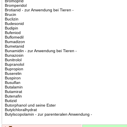
Bromoprid
Bromperidol
Brotianid - zur Anwendung bei Tieren -
Brucin
Buclizin
Budesonid
Budipin
Bufeniod
Buflomedil
Bumadizon
Bumetanid
Bunamidin - zur Anwendung bei Tieren -
Bunazosin
Bunitrolol
Bupranolol
Bupropion
Buserelin
Buspiron
Busulfan
Butalamin
Butamirat
Butenafin
Butizid
Butorphanol und seine Ester
Butylchloralhydrat
Butylscopolamin - zur parenteralen Anwendung -