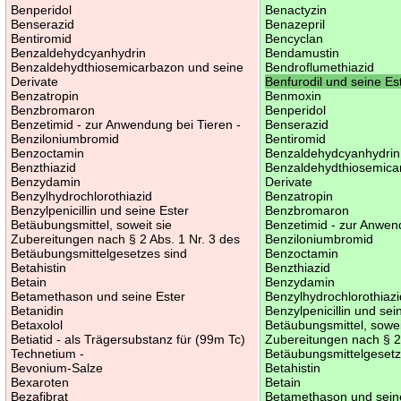
Benperidol
Benactyzin
Benserazid
Benazepril
Bentiromid
Bencyclan
Benzaldehydcyanhydrin
Bendamustin
Benzaldehydthiosemicarbazon und seine
Bendroflumethiazid
Derivate
Benfurodil und seine Es
Benzatropin
Benmoxin
Benzbromaron
Benperidol
Benzetimid - zur Anwendung bei Tieren -
Benserazid
Benziloniumbromid
Bentiromid
Benzoctamin
Benzaldehydcyanhydrin
Benzthiazid
Benzaldehydthiosemica
Benzydamin
Derivate
Benzylhydrochlorothiazid
Benzatropin
Benzylpenicillin und seine Ester
Benzbromaron
Betäubungsmittel, soweit sie
Benzetimid - zur Anwen
Zubereitungen nach § 2 Abs. 1 Nr. 3 des
Benziloniumbromid
Betäubungsmittelgesetzes sind
Benzoctamin
Betahistin
Benzthiazid
Betain
Benzydamin
Betamethason und seine Ester
Benzylhydrochlorothiazi
Betanidin
Benzylpenicillin und sei
Betaxolol
Betäubungsmittel, sowei
Betiatid - als Trägersubstanz für (99m Tc)
Zubereitungen nach § 2 
Technetium -
Betäubungsmittelgesetz
Bevonium-Salze
Betahistin
Bexaroten
Betain
Bezafibrat
Betamethason und sein