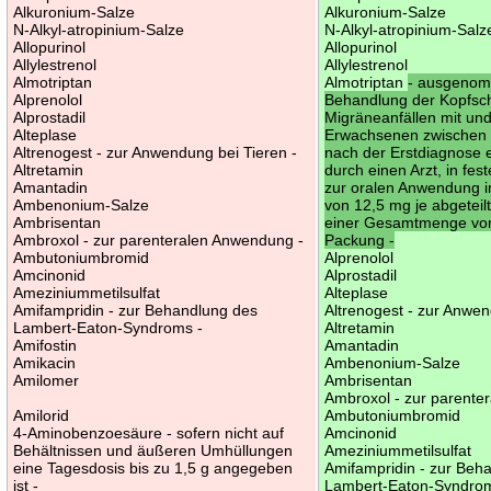
Alkuronium-Salze
Alkuronium-Salze
N-Alkyl-atropinium-Salze
N-Alkyl-atropinium-Salz
Allopurinol
Allopurinol
Allylestrenol
Allylestrenol
Almotriptan
Almotriptan
- ausgenom
Alprenolol
Behandlung der Kopfsc
Alprostadil
Migräneanfällen mit un
Alteplase
Erwachsenen zwischen 
Altrenogest - zur Anwendung bei Tieren -
nach der Erstdiagnose 
Altretamin
durch einen Arzt, in fe
Amantadin
zur oralen Anwendung i
Ambenonium-Salze
von 12,5 mg je abgeteil
Ambrisentan
einer Gesamtmenge von
Ambroxol - zur parenteralen Anwendung -
Packung -
Ambutoniumbromid
Alprenolol
Amcinonid
Alprostadil
Ameziniummetilsulfat
Alteplase
Amifampridin - zur Behandlung des
Altrenogest - zur Anwen
Lambert-Eaton-Syndroms -
Altretamin
Amifostin
Amantadin
Amikacin
Ambenonium-Salze
Amilomer
Ambrisentan
Ambroxol - zur parente
Amilorid
Ambutoniumbromid
4-Aminobenzoesäure - sofern nicht auf
Amcinonid
Behältnissen und äußeren Umhüllungen
Ameziniummetilsulfat
eine Tagesdosis bis zu 1,5 g angegeben
Amifampridin - zur Beh
ist -
Lambert-Eaton-Syndrom