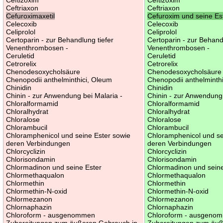
Ceftriaxon
Ceftriaxon
Cefuroximaxetil
Cefuroxim und seine Es
Celecoxib
Celecoxib
Celiprolol
Celiprolol
Certoparin - zur Behandlung tiefer
Certoparin - zur Behand
Venenthrombosen -
Venenthrombosen -
Ceruletid
Ceruletid
Cetrorelix
Cetrorelix
Chenodesoxycholsäure
Chenodesoxycholsäure
Chenopodii anthelminthici, Oleum
Chenopodii anthelminth
Chinidin
Chinidin
Chinin - zur Anwendung bei Malaria -
Chinin - zur Anwendung 
Chloralformamid
Chloralformamid
Chloralhydrat
Chloralhydrat
Chloralose
Chloralose
Chlorambucil
Chlorambucil
Chloramphenicol und seine Ester sowie
Chloramphenicol und se
deren Verbindungen
deren Verbindungen
Chlorcyclizin
Chlorcyclizin
Chlorisondamin
Chlorisondamin
Chlormadinon und seine Ester
Chlormadinon und seine
Chlormethaqualon
Chlormethaqualon
Chlormethin
Chlormethin
Chlormethin-N-oxid
Chlormethin-N-oxid
Chlormezanon
Chlormezanon
Chlornaphazin
Chlornaphazin
Chloroform - ausgenommen
Chloroform - ausgeno
Zubereitungen zum äußeren Gebrauch in
Zubereitungen zum äuß