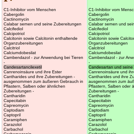
C1-Inhibitor vom Menschen
C1-Inhibitor vom Mens
Cabergolin
Cabergolin
Cactinomycin
Cactinomycin
Calabar semen und seine Zubereitungen
Calabar semen und sei
Calcifediol
Calcifediol
Calcipotriol
Calcipotriol
Calcitonin sowie Calcitonin enthaltende
Calcitonin sowie Calcit
Organzubereitungen
Organzubereitungen
Calcitriol
Calcitriol
Calciumdobesilat
Calciumdobesilat
Cambendazol - zur Anwendung bei Tieren
Cambendazol - zur Anw
-
-
Candesartancilexetil
Candesartan und seine 
Canrenoinsäure und ihre Ester
Canrenoinsäure und ihr
Cantharides und ihre Zubereitungen -
Cantharides und ihre Z
ausgenommen zum äußeren Gebrauch in
ausgenommen zum äuß
Pflastern, Salben oder ähnlichen
Pflastern, Salben oder 
Zubereitungen -
Zubereitungen -
Cantharidin
Cantharidin
Capecitabin
Capecitabin
Capreomycin
Capreomycin
Captodiam
Captodiam
Captopril
Captopril
Caramiphen
Caramiphen
Carazolol
Carazolol
Carbachol
Carbachol
Carbamazepin
Carbamazepin