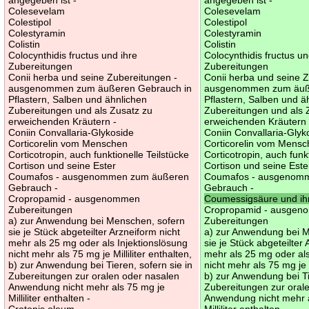
Colesevelam
Colesevelam
Colestipol
Colestipol
Colestyramin
Colestyramin
Colistin
Colistin
Colocynthidis fructus und ihre
Colocynthidis fructus un
Zubereitungen
Zubereitungen
Conii herba und seine Zubereitungen -
Conii herba und seine 
ausgenommen zum äußeren Gebrauch in
ausgenommen zum äuß
Pflastern, Salben und ähnlichen
Pflastern, Salben und ä
Zubereitungen und als Zusatz zu
Zubereitungen und als 
erweichenden Kräutern -
erweichenden Kräutern 
Coniin Convallaria-Glykoside
Coniin Convallaria-Glyk
Corticorelin vom Menschen
Corticorelin vom Mens
Corticotropin, auch funktionelle Teilstücke
Corticotropin, auch funk
Cortison und seine Ester
Cortison und seine Este
Coumafos - ausgenommen zum äußeren
Coumafos - ausgenom
Gebrauch -
Gebrauch -
Cropropamid - ausgenommen
Coumessigsäure und ih
Zubereitungen
Cropropamid - ausge
a) zur Anwendung bei Menschen, sofern
Zubereitungen
sie je Stück abgeteilter Arzneiform nicht
a) zur Anwendung bei 
mehr als 25 mg oder als Injektionslösung
sie je Stück abgeteilter
nicht mehr als 75 mg je Milliliter enthalten,
mehr als 25 mg oder als
b) zur Anwendung bei Tieren, sofern sie in
nicht mehr als 75 mg je M
Zubereitungen zur oralen oder nasalen
b) zur Anwendung bei Ti
Anwendung nicht mehr als 75 mg je
Zubereitungen zur oral
Milliliter enthalten -
Anwendung nicht mehr a
Crotonis oleum
Milliliter enthalten -