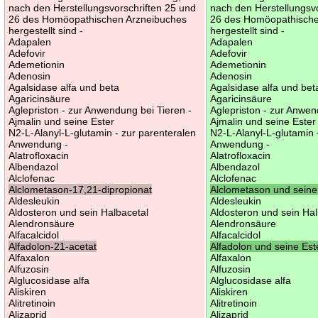
nach den Herstellungsvorschriften 25 und
nach den Herstellungsv
26 des Homöopathischen Arzneibuches
26 des Homöopathische
hergestellt sind -
hergestellt sind -
Adapalen
Adapalen
Adefovir
Adefovir
Ademetionin
Ademetionin
Adenosin
Adenosin
Agalsidase alfa und beta
Agalsidase alfa und bet
Agaricinsäure
Agaricinsäure
Aglepriston - zur Anwendung bei Tieren -
Aglepriston - zur Anwen
Ajmalin und seine Ester
Ajmalin und seine Ester
N2-L-Alanyl-L-glutamin - zur parenteralen
N2-L-Alanyl-L-glutamin 
Anwendung -
Anwendung -
Alatrofloxacin
Alatrofloxacin
Albendazol
Albendazol
Alclofenac
Alclofenac
Alclometason-17,21-dipropionat
Alclometason und seine
Aldesleukin
Aldesleukin
Aldosteron und sein Halbacetal
Aldosteron und sein Hal
Alendronsäure
Alendronsäure
Alfacalcidol
Alfacalcidol
Alfadolon-21-acetat
Alfadolon und seine Est
Alfaxalon
Alfaxalon
Alfuzosin
Alfuzosin
Alglucosidase alfa
Alglucosidase alfa
Aliskiren
Aliskiren
Alitretinoin
Alitretinoin
Alizaprid
Alizaprid