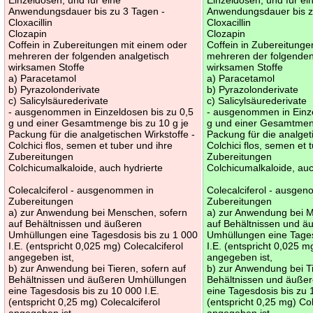
Anwendungsdauer bis zu 3 Tagen -
Anwendungsdauer bis z
Cloxacillin
Cloxacillin
Clozapin
Clozapin
Coffein in Zubereitungen mit einem oder
Coffein in Zubereitunge
mehreren der folgenden analgetisch
mehreren der folgenden
wirksamen Stoffe
wirksamen Stoffe
a) Paracetamol
a) Paracetamol
b) Pyrazolonderivate
b) Pyrazolonderivate
c) Salicylsäurederivate
c) Salicylsäurederivate
- ausgenommen in Einzeldosen bis zu 0,5
- ausgenommen in Einze
g und einer Gesamtmenge bis zu 10 g je
g und einer Gesamtmeng
Packung für die analgetischen Wirkstoffe -
Packung für die analget
Colchici flos, semen et tuber und ihre
Colchici flos, semen et 
Zubereitungen
Zubereitungen
Colchicumalkaloide, auch hydrierte
Colchicumalkaloide, auc
Colecalciferol - ausgenommen in
Colecalciferol - ausge
Zubereitungen
Zubereitungen
a) zur Anwendung bei Menschen, sofern
a) zur Anwendung bei 
auf Behältnissen und äußeren
auf Behältnissen und ä
Umhüllungen eine Tagesdosis bis zu 1 000
Umhüllungen eine Tages
I.E. (entspricht 0,025 mg) Colecalciferol
I.E. (entspricht 0,025 m
angegeben ist,
angegeben ist,
b) zur Anwendung bei Tieren, sofern auf
b) zur Anwendung bei Ti
Behältnissen und äußeren Umhüllungen
Behältnissen und äuße
eine Tagesdosis bis zu 10 000 I.E.
eine Tagesdosis bis zu 
(entspricht 0,25 mg) Colecalciferol
(entspricht 0,25 mg) Col
angegeben ist -
angegeben ist -