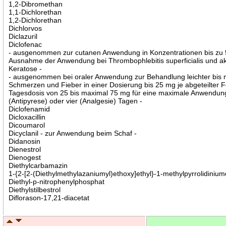
1,2-Dibromethan
1,1-Dichlorethan
1,2-Dichlorethan
Dichlorvos
Diclazuril
Diclofenac
- ausgenommen zur cutanen Anwendung in Konzentrationen bis zu 
Ausnahme der Anwendung bei Thrombophlebitis superficialis und ak
Keratose -
- ausgenommen bei oraler Anwendung zur Behandlung leichter bis 
Schmerzen und Fieber in einer Dosierung bis 25 mg je abgeteilter 
Tagesdosis von 25 bis maximal 75 mg für eine maximale Anwendun
(Antipyrese) oder vier (Analgesie) Tagen -
Diclofenamid
Dicloxacillin
Dicoumarol
Dicyclanil - zur Anwendung beim Schaf -
Didanosin
Dienestrol
Dienogest
Diethylcarbamazin
1-{2-[2-(Diethylmethylazaniumyl)ethoxy]ethyl}-1-methylpyrrolidinium
Diethyl-p-nitrophenylphosphat
Diethylstilbestrol
Diflorason-17,21-diacetat