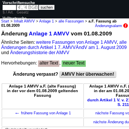
Vorschriftensuche
§ / Art.
Gesetz
Volltextsuche
Start
>
Inhalt AMVV
>
Anlage 1
>
alle Fassungen
>
a.F. Fassung ab
01.08.2009
Änderungsalarm
nur in AMVV
Änderung
Anlage 1 AMVV
vom 01.08.2009
Ähnliche Seiten:
weitere Fassungen von Anlage 1 AMVV
,
alle
Änderungen durch Artikel 1 7. AMVVÄndV am 1. August 2009
und
Änderungshistorie der AMVV
Hervorhebungen:
alter Text
,
neuer Text
Änderung verpasst?
AMVV hier überwachen!
Anlage 1 AMVV a.F. (alte Fassung)
Anlage 1 AMVV n.F.
in der vor dem 01.08.2009 geltenden
in der am 01.08.2
Fassung
Fassu
durch Artikel 1 V. v. 
S. 21
←
frühere Fassung von Anlage 1
nächste Fassung v
nächste Änderung dur