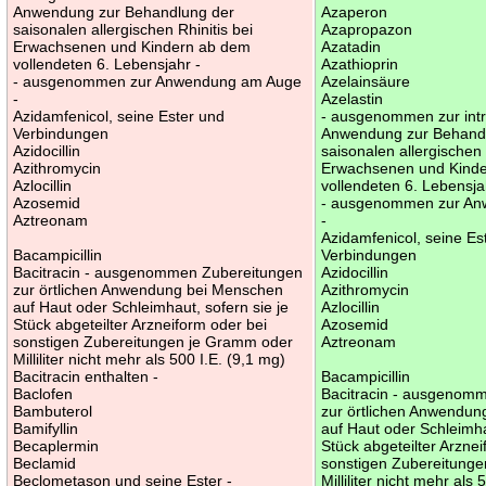
Anwendung zur Behandlung der
Azaperon
saisonalen allergischen Rhinitis bei
Azapropazon
Erwachsenen und Kindern ab dem
Azatadin
vollendeten 6. Lebensjahr -
Azathioprin
- ausgenommen zur Anwendung am Auge
Azelainsäure
-
Azelastin
Azidamfenicol, seine Ester und
- ausgenommen zur int
Verbindungen
Anwendung zur Behand
Azidocillin
saisonalen allergischen 
Azithromycin
Erwachsenen und Kind
Azlocillin
vollendeten 6. Lebensja
Azosemid
- ausgenommen zur A
Aztreonam
-
Azidamfenicol, seine Es
Bacampicillin
Verbindungen
Bacitracin - ausgenommen Zubereitungen
Azidocillin
zur örtlichen Anwendung bei Menschen
Azithromycin
auf Haut oder Schleimhaut, sofern sie je
Azlocillin
Stück abgeteilter Arzneiform oder bei
Azosemid
sonstigen Zubereitungen je Gramm oder
Aztreonam
Milliliter nicht mehr als 500 I.E. (9,1 mg)
Bacitracin enthalten -
Bacampicillin
Baclofen
Bacitracin - ausgenom
Bambuterol
zur örtlichen Anwendu
Bamifyllin
auf Haut oder Schleimha
Becaplermin
Stück abgeteilter Arzne
Beclamid
sonstigen Zubereitung
Beclometason und seine Ester -
Milliliter nicht mehr als