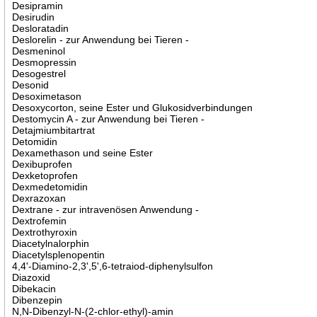
Desipramin
Desirudin
Desloratadin
Deslorelin - zur Anwendung bei Tieren -
Desmeninol
Desmopressin
Desogestrel
Desonid
Desoximetason
Desoxycorton, seine Ester und Glukosidverbindungen
Destomycin A - zur Anwendung bei Tieren -
Detajmiumbitartrat
Detomidin
Dexamethason und seine Ester
Dexibuprofen
Dexketoprofen
Dexmedetomidin
Dexrazoxan
Dextrane - zur intravenösen Anwendung -
Dextrofemin
Dextrothyroxin
Diacetylnalorphin
Diacetylsplenopentin
4,4'-Diamino-2,3',5',6-tetraiod-diphenylsulfon
Diazoxid
Dibekacin
Dibenzepin
N,N-Dibenzyl-N-(2-chlor-ethyl)-amin