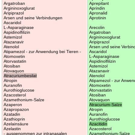
Argatroban
Aprepitant
Argininoxoglurat
Aprindin
Aripiprazol
Apronalid
Arsen und seine Verbindungen
Aprotinin
Ascaridol
L-Asparaginase
Arecolin
Aspidinolfilizin
Argatroban
Astemizol
Argininoxoglurat
Atazanavir
Aripiprazol
Atenolol
Arsen und seine Verbi
Atipamezol - zur Anwendung bei Tieren -
Ascaridol
Atomoxetin
L-Asparaginase
Atorvastatin
Aspidinolfilizin
Atosiban
Astemizol
Atovaquon
Atazanavir
Atracuriumbesilat
Atenolol
Atropin
Atipamezol - zur Anwen
Auranofin
Atomoxetin
Aurothioglucose
Atorvastatin
Azacosterol
Atosiban
Azamethonium-Salze
Atovaquon
Azaperon
Atracurium-Salze
Azapropazon
Atropin
Azatadin
Auranofin
Azathioprin
Aurothioglucose
Azelainsäure
Azacitidin
Azelastin
Azacosterol
- ausgenommen zur intranasalen
Azamethonium-Salze