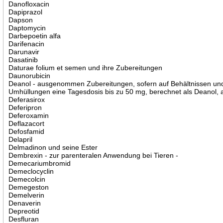
Danofloxacin
Dapiprazol
Dapson
Daptomycin
Darbepoetin alfa
Darifenacin
Darunavir
Dasatinib
Daturae folium et semen und ihre Zubereitungen
Daunorubicin
Deanol - ausgenommen Zubereitungen, sofern auf Behältnissen un
Umhüllungen eine Tagesdosis bis zu 50 mg, berechnet als Deanol, 
Deferasirox
Deferipron
Deferoxamin
Deflazacort
Defosfamid
Delapril
Delmadinon und seine Ester
Dembrexin - zur parenteralen Anwendung bei Tieren -
Demecariumbromid
Demeclocyclin
Demecolcin
Demegeston
Demelverin
Denaverin
Depreotid
Desfluran