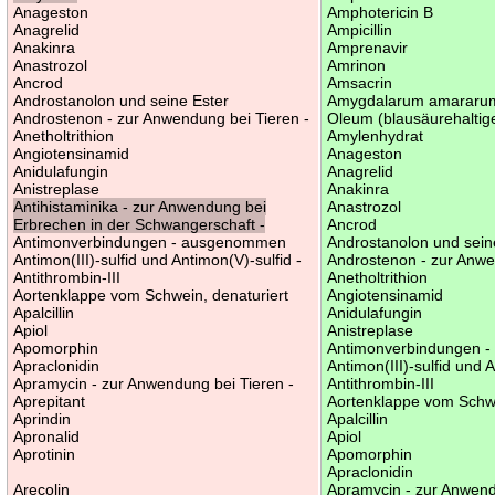
Anageston
Amphotericin B
Anagrelid
Ampicillin
Anakinra
Amprenavir
Anastrozol
Amrinon
Ancrod
Amsacrin
Androstanolon und seine Ester
Amygdalarum amararu
Androstenon - zur Anwendung bei Tieren -
Oleum (blausäurehaltig
Anetholtrithion
Amylenhydrat
Angiotensinamid
Anageston
Anidulafungin
Anagrelid
Anistreplase
Anakinra
Antihistaminika - zur Anwendung bei
Anastrozol
Erbrechen in der Schwangerschaft -
Ancrod
Antimonverbindungen - ausgenommen
Androstanolon und sein
Antimon(III)-sulfid und Antimon(V)-sulfid -
Androstenon - zur Anwe
Antithrombin-III
Anetholtrithion
Aortenklappe vom Schwein, denaturiert
Angiotensinamid
Apalcillin
Anidulafungin
Apiol
Anistreplase
Apomorphin
Antimonverbindungen 
Apraclonidin
Antimon(III)-sulfid und 
Apramycin - zur Anwendung bei Tieren -
Antithrombin-III
Aprepitant
Aortenklappe vom Schwe
Aprindin
Apalcillin
Apronalid
Apiol
Aprotinin
Apomorphin
Apraclonidin
Arecolin
Apramycin - zur Anwend