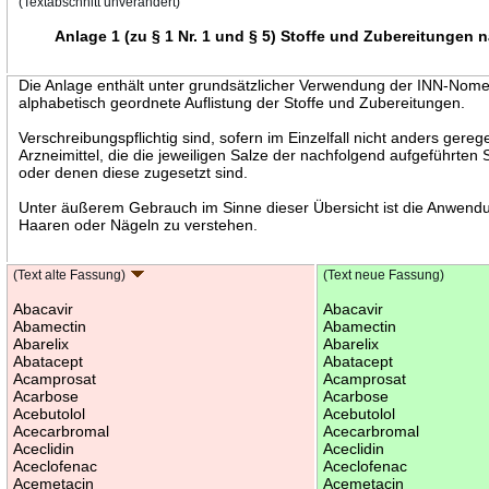
(Textabschnitt unverändert)
Anlage 1 (zu § 1 Nr. 1 und § 5) Stoffe und Zubereitungen n
Die Anlage enthält unter grundsätzlicher Verwendung der INN-Nome
alphabetisch geordnete Auflistung der Stoffe und Zubereitungen.
Verschreibungspflichtig sind, sofern im Einzelfall nicht anders gereg
Arzneimittel, die die jeweiligen Salze der nachfolgend aufgeführten 
oder denen diese zugesetzt sind.
Unter äußerem Gebrauch im Sinne dieser Übersicht ist die Anwendu
Haaren oder Nägeln zu verstehen.
(Text alte Fassung)
(Text neue Fassung)
Abacavir
Abacavir
Abamectin
Abamectin
Abarelix
Abarelix
Abatacept
Abatacept
Acamprosat
Acamprosat
Acarbose
Acarbose
Acebutolol
Acebutolol
Acecarbromal
Acecarbromal
Aceclidin
Aceclidin
Aceclofenac
Aceclofenac
Acemetacin
Acemetacin