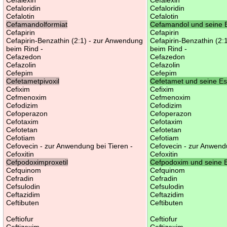
Cefaloridin
Cefaloridin
Cefalotin
Cefalotin
Cefamandolformiat
Cefamandol und seine 
Cefapirin
Cefapirin
Cefapirin-Benzathin (2:1) - zur Anwendung
Cefapirin-Benzathin (2:
beim Rind -
beim Rind -
Cefazedon
Cefazedon
Cefazolin
Cefazolin
Cefepim
Cefepim
Cefetametpivoxil
Cefetamet und seine Es
Cefixim
Cefixim
Cefmenoxim
Cefmenoxim
Cefodizim
Cefodizim
Cefoperazon
Cefoperazon
Cefotaxim
Cefotaxim
Cefotetan
Cefotetan
Cefotiam
Cefotiam
Cefovecin - zur Anwendung bei Tieren -
Cefovecin - zur Anwendu
Cefoxitin
Cefoxitin
Cefpodoximproxetil
Cefpodoxim und seine E
Cefquinom
Cefquinom
Cefradin
Cefradin
Cefsulodin
Cefsulodin
Ceftazidim
Ceftazidim
Ceftibuten
Ceftibuten
Ceftiofur
Ceftiofur
Ceftizoxim
Ceftizoxim