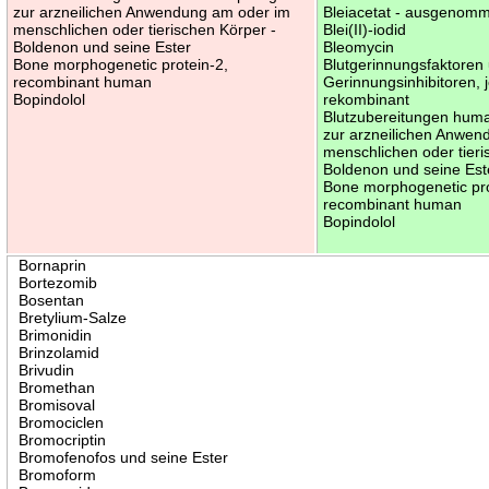
zur arzneilichen Anwendung am oder im
Bleiacetat - ausgenomm
menschlichen oder tierischen Körper -
Blei(II)-iodid
Boldenon und seine Ester
Bleomycin
Bone morphogenetic protein-2,
Blutgerinnungsfaktoren
recombinant human
Gerinnungsinhibitoren, 
Bopindolol
rekombinant
Blutzubereitungen hum
zur arzneilichen Anwen
menschlichen oder tieri
Boldenon und seine Est
Bone morphogenetic pro
recombinant human
Bopindolol
Bornaprin
Bortezomib
Bosentan
Bretylium-Salze
Brimonidin
Brinzolamid
Brivudin
Bromethan
Bromisoval
Bromociclen
Bromocriptin
Bromofenofos und seine Ester
Bromoform