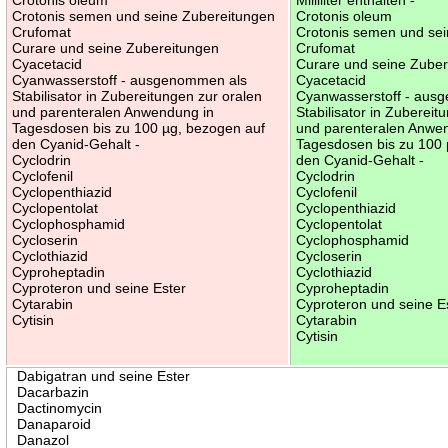
Crotonis semen und seine Zubereitungen
Crotonis oleum
Crufomat
Crotonis semen und se
Curare und seine Zubereitungen
Crufomat
Cyacetacid
Curare und seine Zube
Cyanwasserstoff - ausgenommen als
Cyacetacid
Stabilisator in Zubereitungen zur oralen
Cyanwasserstoff - aus
und parenteralen Anwendung in
Stabilisator in Zubereit
Tagesdosen bis zu 100 µg, bezogen auf
und parenteralen Anwe
den Cyanid-Gehalt -
Tagesdosen bis zu 100 
Cyclodrin
den Cyanid-Gehalt -
Cyclofenil
Cyclodrin
Cyclopenthiazid
Cyclofenil
Cyclopentolat
Cyclopenthiazid
Cyclophosphamid
Cyclopentolat
Cycloserin
Cyclophosphamid
Cyclothiazid
Cycloserin
Cyproheptadin
Cyclothiazid
Cyproteron und seine Ester
Cyproheptadin
Cytarabin
Cyproteron und seine E
Cytisin
Cytarabin
Cytisin
Dabigatran und seine Ester
Dacarbazin
Dactinomycin
Danaparoid
Danazol