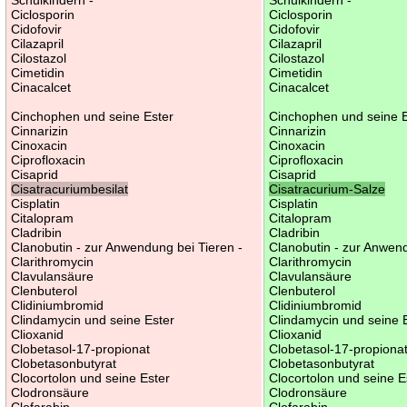
Ciclosporin
Ciclosporin
Cidofovir
Cidofovir
Cilazapril
Cilazapril
Cilostazol
Cilostazol
Cimetidin
Cimetidin
Cinacalcet
Cinacalcet
Cinchophen und seine Ester
Cinchophen und seine E
Cinnarizin
Cinnarizin
Cinoxacin
Cinoxacin
Ciprofloxacin
Ciprofloxacin
Cisaprid
Cisaprid
Cisatracuriumbesilat
Cisatracurium-Salze
Cisplatin
Cisplatin
Citalopram
Citalopram
Cladribin
Cladribin
Clanobutin - zur Anwendung bei Tieren -
Clanobutin - zur Anwend
Clarithromycin
Clarithromycin
Clavulansäure
Clavulansäure
Clenbuterol
Clenbuterol
Clidiniumbromid
Clidiniumbromid
Clindamycin und seine Ester
Clindamycin und seine 
Clioxanid
Clioxanid
Clobetasol-17-propionat
Clobetasol-17-propiona
Clobetasonbutyrat
Clobetasonbutyrat
Clocortolon und seine Ester
Clocortolon und seine E
Clodronsäure
Clodronsäure
Clofarabin
Clofarabin