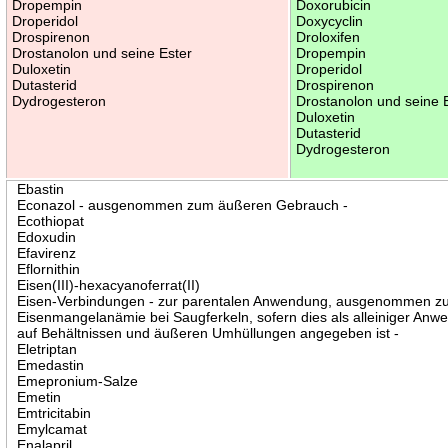
Dropempin
Doxorubicin
Droperidol
Doxycyclin
Drospirenon
Droloxifen
Drostanolon und seine Ester
Dropempin
Duloxetin
Droperidol
Dutasterid
Drospirenon
Dydrogesteron
Drostanolon und seine 
Duloxetin
Dutasterid
Dydrogesteron
Ebastin
Econazol - ausgenommen zum äußeren Gebrauch -
Ecothiopat
Edoxudin
Efavirenz
Eflornithin
Eisen(III)-hexacyanoferrat(II)
Eisen-Verbindungen - zur parentalen Anwendung, ausgenommen zu
Eisenmangelanämie bei Saugferkeln, sofern dies als alleiniger An
auf Behältnissen und äußeren Umhüllungen angegeben ist -
Eletriptan
Emedastin
Emepronium-Salze
Emetin
Emtricitabin
Emylcamat
Enalapril