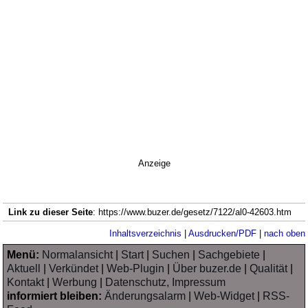
Anzeige
Link zu dieser Seite
: https://www.buzer.de/gesetz/7122/al0-42603.htm
Inhaltsverzeichnis
|
Ausdrucken/PDF
|
nach oben
Menü:
Normalansicht
|
Start
|
Suchen
|
Sachgebiete
|
Aktuell
|
Verkündet
|
Web-Plugin
|
Über buzer.de
|
Qualität
|
Kontakt
|
Werbung
|
Datenschutz, Impressum
informiert bleiben:
Änderungsalarm
|
Web-Widget
|
RSS-