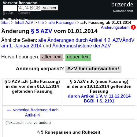
Vorschriftensuche
buzer.de
Normalansicht
§ / Art.
Gesetz
Volltextsuche
Start
>
Inhalt AZV
>
§ 5
>
alle Fassungen
>
a.F. Fassung ab 01.01.2014
Änderungsalarm
Änderung
§ 5 AZV
vom 01.01.2014
nur in AZV
Ähnliche Seiten:
alle Änderungen durch Artikel 4 2. AZVÄndV
am 1. Januar 2014
und
Änderungshistorie der AZV
Hervorhebungen:
alter Text
,
neuer Text
Änderung verpasst?
AZV hier überwachen!
§ 5 AZV a.F. (alte Fassung)
§ 5 AZV n.F. (neue Fassung)
in der vor dem 01.01.2014
in der am 19.12.2014 geltenden
geltenden Fassung
Fassung
durch Artikel 1 V. v. 11.12.2014
BGBl. I S. 2191
←
vorherige Änderung durch
Artikel 4
(Textabschnitt unverändert)
§ 5 Ruhepausen und Ruhezeit