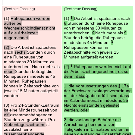
(Text alte Fassung)
(Text neue Fassung)
(1)
Ruhepausen werden
(1)
1
Die Arbeit ist spätestens nach
außer bei
6
Stunden durch eine Ruhepause
Wechselschichtdienst nicht
von mindestens 30 Minuten zu
auf die Arbeitszeit
unterbrechen.
2
Nach mehr als
9
angerechnet.
Stunden beträgt die Ruhepause
mindestens 45 Minuten.
3
(2)
Die Arbeit ist spätestens
Ruhepausen können in
nach
sechs
Stunden durch
Zeitabschnitte von jeweils 15
eine Ruhepause von
Minuten aufgeteilt werden.
mindestens 30 Minuten zu
unterbrechen. Nach mehr als
(2)
1
Ruhepausen werden nicht auf
neun
Stunden beträgt die
die Arbeitszeit angerechnet, es sei
Ruhepause mindestens 45
denn, dass
Minuten. Ruhepausen
können in Zeitabschnitte von
1. die Voraussetzungen des § 17a
jeweils 15 Minuten aufgeteilt
der Erschwerniszulagenverordnung
werden.
mit der Maßgabe erfüllt sind, dass
im Kalendermonat mindestens 35
(3) Pro 24-Stunden-Zeitraum
Nachtdienststunden geleistet
ist eine Mindestruhezeit von
werden, oder
elf
zusammenhängenden
Stunden zu gewähren. Pro
2. die zuständige Behörde die
Siebentageszeitraum
ist
Anrechnung bei operativen
zusätzlich eine
Tätigkeiten in Einsatzbereichen, in
zusammenhängende
denen die ständige Einsatzfähigkeit