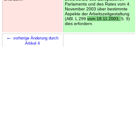
Parlaments und des Rates vom 4.
November 2003 über bestimmte
Aspekte der Arbeitszeitgestaltung
(ABl. L 299
vom 18.11.2003,
S. 9)
dies erfordern.
←
vorherige Änderung durch
Artikel 4