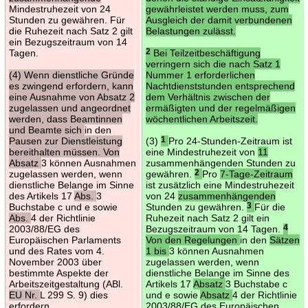
Mindestruhezeit von 24
gewährleistet werden muss, zum
Stunden zu gewähren. Für
Ausgleich der damit verbundenen
die Ruhezeit nach Satz 2 gilt
Belastungen zulässt.
ein Bezugszeitraum von 14
Tagen.
2
Bei Teilzeitbeschäftigung
verringern sich die nach Satz 1
(4) Wenn dienstliche Gründe
Nummer 1 erforderlichen
es zwingend erfordern, kann
Nachtdienststunden entsprechend
eine Ausnahme von Absatz 2
dem Verhältnis zwischen der
zugelassen und angeordnet
ermäßigten und der regelmäßigen
werden, dass Beamtinnen
wöchentlichen Arbeitszeit.
und Beamte sich
in den
Pausen zur Dienstleistung
(3)
1
Pro 24-Stunden-Zeitraum ist
bereithalten müssen. Von
eine Mindestruhezeit von
11
Absatz
3 können Ausnahmen
zusammenhängenden Stunden zu
zugelassen werden, wenn
gewähren.
2
Pro
7-Tage-Zeitraum
dienstliche Belange im Sinne
ist zusätzlich eine Mindestruhezeit
des Artikels 17
Abs.
3
von 24
zusammenhängenden
Buchstabe c und e sowie
Stunden zu gewähren.
3
Für die
Abs.
4 der Richtlinie
Ruhezeit nach Satz 2 gilt ein
2003/88/EG des
Bezugszeitraum von 14 Tagen.
4
Europäischen Parlaments
Von den Regelungen
in den
Sätzen
und des Rates vom 4.
1 bis
3 können Ausnahmen
November 2003 über
zugelassen werden, wenn
bestimmte Aspekte der
dienstliche Belange im Sinne des
Arbeitszeitgestaltung (ABl.
Artikels 17
Absatz
3 Buchstabe c
EU Nr.
L 299 S. 9) dies
und e sowie
Absatz
4 der Richtlinie
erfordern.
2003/88/EG des Europäischen