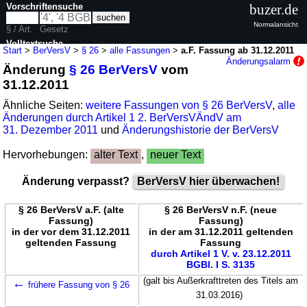
Vorschriftensuche
buzer.de
Normalansicht
§ / Art.
Gesetz
Volltextsuche
Start
>
BerVersV
>
§ 26
>
alle Fassungen
>
a.F. Fassung ab 31.12.2011
Änderungsalarm
Änderung
§ 26 BerVersV
vom
nur in BerVersV
31.12.2011
Ähnliche Seiten:
weitere Fassungen von § 26 BerVersV
,
alle
Änderungen durch Artikel 1 2. BerVersVÄndV am
31. Dezember 2011
und
Änderungshistorie der BerVersV
Hervorhebungen:
alter Text
,
neuer Text
Änderung verpasst?
BerVersV hier überwachen!
§ 26 BerVersV a.F. (alte
§ 26 BerVersV n.F. (neue
Fassung)
Fassung)
in der vor dem 31.12.2011
in der am 31.12.2011 geltenden
geltenden Fassung
Fassung
durch Artikel 1 V. v. 23.12.2011
BGBl. I S. 3135
←
(galt bis Außerkrafttreten des Titels am
frühere Fassung von § 26
31.03.2016)