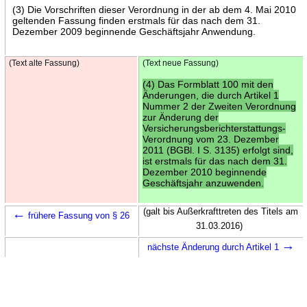
(3) Die Vorschriften dieser Verordnung in der ab dem 4. Mai 2010
geltenden Fassung finden erstmals für das nach dem 31.
Dezember 2009 beginnende Geschäftsjahr Anwendung.
(Text alte Fassung)
(Text neue Fassung)
(4) Das Formblatt 100 mit den
Änderungen, die durch Artikel 1
Nummer 2 der Zweiten Verordnung
zur Änderung der
Versicherungsberichterstattungs-
Verordnung vom 23. Dezember
2011 (BGBl. I S. 3135) erfolgt sind,
ist erstmals für das nach dem 31.
Dezember 2010 beginnende
Geschäftsjahr anzuwenden.
←
(galt bis Außerkrafttreten des Titels am
frühere Fassung von § 26
31.03.2016)
→
nächste Änderung durch Artikel 1