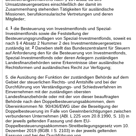
Umsatzsteuergesetzes einschließlich der damit im
Zusammenhang stehenden Tätigkeiten für ausländische
Missionen, berufskonsularische Vertretungen und deren
Mitglieder;
4.
1
die Besteuerung von Investmentfonds und Spezial-
Investmentfonds sowie die Feststellung der
Besteuerungsgrundlagen von Spezial-Investmentfonds, soweit es
nach § 4 Absatz 2 Nummer 2 des Investmentsteuergesetzes
zuständig ist.
2
Daneben stellt das Bundeszentralamt für Steuern
auf Anforderung den für die Besteuerung von Investmentfonds,
Spezial-Investmentfonds oder deren Anlegern zuständigen
Landesfinanzbehörden seine Erkenntnisse über ausländische
Rechtsformen und ausländisches Recht zur Verfügung;
5. die Ausübung der Funktion der zuständigen Behörde auf dem
Gebiet der steuerlichen Rechts- und Amtshilfe und bei der
Durchführung von Verständigungs- und Schiedsverfahren im
Einvernehmen mit der zuständigen obersten
Landesfinanzbehörde oder mit der von dieser beauftragten
Behörde nach den Doppelbesteuerungsabkommen, dem
Übereinkommen Nr. 90/436/EWG über die Beseitigung der
Doppelbesteuerung im Falle von Gewinnberichtigungen zwischen
verbundenen Unternehmen (ABl. L 225 vom 20.8.1990, S. 10) in
der jeweils geltenden Fassung und dem EU-
Doppelbesteuerungsabkommen-Streitbeilegungsgesetz vom 10.
Dezember 2019 (BGBl. I S. 2103) in der jeweils geltenden
Fassung und bei der Durchführung von