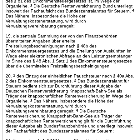
des § 81 des Einkommensteuergesetzes ist, im Wege der
Organleihe.
3
Die Deutsche Rentenversicherung Bund unterliegt
insoweit der Fachaufsicht des Bundeszentralamtes für Steuern.
4
Das Nähere, insbesondere die Höhe der
Verwaltungskostenerstattung, wird durch
Verwaltungsvereinbarung geregelt;
19. die zentrale Sammlung der von den Finanzbehörden
übermittelten Angaben über erteilte
Freistellungsbescheinigungen nach § 48b des
Einkommensteuergesetzes und die Erteilung von Auskünften im
Wege einer elektronischen Abfrage an den Leistungsempfänger
im Sinne des § 48 Abs. 1 Satz 1 des Einkommensteuergesetzes
über die übermittelten Freistellungsbescheinigungen;
20.
1
den Einzug der einheitlichen Pauschsteuer nach § 40a Abs.
2 des Einkommensteuergesetzes.
2
Das Bundeszentralamt für
Steuern bedient sich zur Durchführung dieser Aufgabe der
Deutschen Rentenversicherung Knappschaft-Bahn-See als
Träger der knappschaftlichen Rentenversicherung im Wege der
Organleihe.
3
Das Nähere, insbesondere die Höhe der
Verwaltungskostenerstattung, wird durch
Verwaltungsvereinbarung geregelt.
4
Die Deutsche
Rentenversicherung Knappschaft-Bahn-See als Träger der
knappschaftlichen Rentenversicherung gilt für die Durchführung
dieser Aufgabe als Bundesfinanzbehörde und unterliegt insoweit
der Fachaufsicht des Bundeszentralamtes für Steuern;