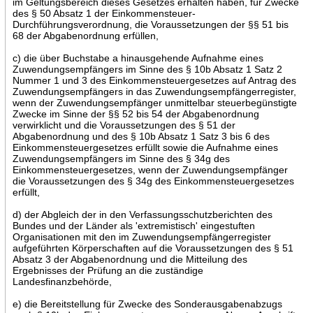
im Geltungsbereich dieses Gesetzes erhalten haben, für Zwecke
des § 50 Absatz 1 der Einkommensteuer-
Durchführungsverordnung, die Voraussetzungen der §§ 51 bis
68 der Abgabenordnung erfüllen,
c) die über Buchstabe a hinausgehende Aufnahme eines
Zuwendungsempfängers im Sinne des § 10b Absatz 1 Satz 2
Nummer 1 und 3 des Einkommensteuergesetzes auf Antrag des
Zuwendungsempfängers in das Zuwendungsempfängerregister,
wenn der Zuwendungsempfänger unmittelbar steuerbegünstigte
Zwecke im Sinne der §§ 52 bis 54 der Abgabenordnung
verwirklicht und die Voraussetzungen des § 51 der
Abgabenordnung und des § 10b Absatz 1 Satz 3 bis 6 des
Einkommensteuergesetzes erfüllt sowie die Aufnahme eines
Zuwendungsempfängers im Sinne des § 34g des
Einkommensteuergesetzes, wenn der Zuwendungsempfänger
die Voraussetzungen des § 34g des Einkommensteuergesetzes
erfüllt,
d) der Abgleich der in den Verfassungsschutzberichten des
Bundes und der Länder als 'extremistisch' eingestuften
Organisationen mit den im Zuwendungsempfängerregister
aufgeführten Körperschaften auf die Voraussetzungen des § 51
Absatz 3 der Abgabenordnung und die Mitteilung des
Ergebnisses der Prüfung an die zuständige
Landesfinanzbehörde,
e) die Bereitstellung für Zwecke des Sonderausgabenabzugs