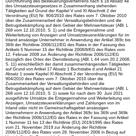
Durchführung des Besteuerungsverfahrens nach § 18 Absatz 4e
des Umsatzsteuergesetzes in Zusammenhang stehenden
Tätigkeiten auf Grund der Kapitel V und XI Abschnitt 2 der
Verordnung (EU) Nr. 904/2010 des Rates vom 7. Oktober 2010
über die Zusammenarbeit der Verwaltungsbehörden und die
Betrugsbekämpfung auf dem Gebiet der Mehrwertsteuer (ABl. L
268 vom 12.10.2010, S. 1) und die Entgegennahme und
Weiterleitung von Anzeigen und Umsatzsteuererklärungen für im
Inland ansässige Unternehmer in Anwendung der Artikel 369c bis
369i der Richtlinie 2006/112/EG des Rates in der Fassung des
Artikels 5 Nummer 15 der Richtlinie 2008/8/EG des Rates vom
12. Februar 2008 zur Änderung der Richtlinie 2006/112/EG
bezüglich des Ortes der Dienstleistung (ABl. L 44 vom 20.2.2008,
S. 11) einschließlich der damit zusammenhängenden Tätigkeiten
auf Grund von Artikel 17 Absatz 1 Buchstabe d und Artikel 21
Absatz 1 sowie Kapitel XI Abschnitt 2 der Verordnung (EU) Nr.
904/2010 des Rates vom 7. Oktober 2010 über die
Zusammenarbeit der Verwaltungsbehörden und die
Betrugsbekämpfung auf dem Gebiet der Mehrwertsteuer (ABl. L
268 vom 12.10.2010, S. 1) sowie für nach dem 30. Juni 2021
ausgeführte Umsätze die Entgegennahme und Weiterleitung von
Anzeigen, Umsatzsteuererklärungen und Zahlungen von im
Inland oder nicht im Gemeinschaftsgebiet ansässigen
Unternehmern in Anwendung der Artikel 369c bis 369i und 369k
der Richtlinie 2006/112/EG des Rates in der Fassung von Artikel
1 Nummer 11 bis 13 der Richtlinie (EU) 2019/1995 des Rates
vom 21. November 2019 zur Änderung der Richtlinie
2006/112/EG des Rates vom 28. November 2006 in Bezug auf