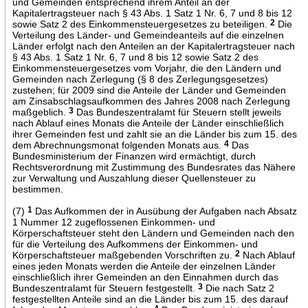
und Gemeinden entsprechend ihrem Anteil an der
Kapitalertragsteuer nach § 43 Abs. 1 Satz 1 Nr. 6, 7 und 8 bis 12
sowie Satz 2 des Einkommensteuergesetzes zu beteiligen.
2
Die
Verteilung des Länder- und Gemeindeanteils auf die einzelnen
Länder erfolgt nach den Anteilen an der Kapitalertragsteuer nach
§ 43 Abs. 1 Satz 1 Nr. 6, 7 und 8 bis 12 sowie Satz 2 des
Einkommensteuergesetzes vom Vorjahr, die den Ländern und
Gemeinden nach Zerlegung (§ 8 des Zerlegungsgesetzes)
zustehen; für 2009 sind die Anteile der Länder und Gemeinden
am Zinsabschlagsaufkommen des Jahres 2008 nach Zerlegung
maßgeblich.
3
Das Bundeszentralamt für Steuern stellt jeweils
nach Ablauf eines Monats die Anteile der Länder einschließlich
ihrer Gemeinden fest und zahlt sie an die Länder bis zum 15. des
dem Abrechnungsmonat folgenden Monats aus.
4
Das
Bundesministerium der Finanzen wird ermächtigt, durch
Rechtsverordnung mit Zustimmung des Bundesrates das Nähere
zur Verwaltung und Auszahlung dieser Quellensteuer zu
bestimmen.
(7)
1
Das Aufkommen der in Ausübung der Aufgaben nach Absatz
1 Nummer 12 zugeflossenen Einkommen- und
Körperschaftsteuer steht den Ländern und Gemeinden nach den
für die Verteilung des Aufkommens der Einkommen- und
Körperschaftsteuer maßgebenden Vorschriften zu.
2
Nach Ablauf
eines jeden Monats werden die Anteile der einzelnen Länder
einschließlich ihrer Gemeinden an den Einnahmen durch das
Bundeszentralamt für Steuern festgestellt.
3
Die nach Satz 2
festgestellten Anteile sind an die Länder bis zum 15. des darauf