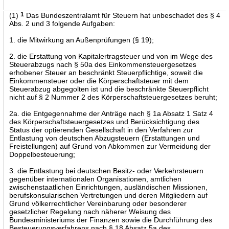
(1)
1
Das Bundeszentralamt für Steuern hat unbeschadet des § 4
Abs. 2 und 3 folgende Aufgaben:
1. die Mitwirkung an Außenprüfungen (§ 19);
2. die Erstattung von Kapitalertragsteuer und von im Wege des
Steuerabzugs nach § 50a des Einkommensteuergesetzes
erhobener Steuer an beschränkt Steuerpflichtige, soweit die
Einkommensteuer oder die Körperschaftsteuer mit dem
Steuerabzug abgegolten ist und die beschränkte Steuerpflicht
nicht auf § 2 Nummer 2 des Körperschaftsteuergesetzes beruht;
2a. die Entgegennahme der Anträge nach § 1a Absatz 1 Satz 4
des Körperschaftsteuergesetzes und Berücksichtigung des
Status der optierenden Gesellschaft in den Verfahren zur
Entlastung von deutschen Abzugsteuern (Erstattungen und
Freistellungen) auf Grund von Abkommen zur Vermeidung der
Doppelbesteuerung;
3. die Entlastung bei deutschen Besitz- oder Verkehrsteuern
gegenüber internationalen Organisationen, amtlichen
zwischenstaatlichen Einrichtungen, ausländischen Missionen,
berufskonsularischen Vertretungen und deren Mitgliedern auf
Grund völkerrechtlicher Vereinbarung oder besonderer
gesetzlicher Regelung nach näherer Weisung des
Bundesministeriums der Finanzen sowie die Durchführung des
Besteuerungsverfahrens nach § 18 Absatz 5a des