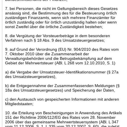
7. bei Personen, die nicht im Geltungsbereich dieses Gesetzes
ansässig sind, die Bestimmung des für die Besteuerung örtlich
zuständigen Finanzamts, wenn sich mehrere Finanzämter für
örtlich zuständig oder für örtlich unzuständig halten oder wenn
sonst Zweifel über die örtliche Zuständigkeit bestehen;
8. die Vergütung der Vorsteuerbeträge in dem besonderen
Verfahren nach § 18 Abs. 9 des Umsatzsteuergesetzes;
9. auf Grund der Verordnung (EU) Nr. 904/2010 des Rates vom
7. Oktober 2010 über die Zusammenarbeit der
Verwaltungsbehörden und die Betrugsbekämpfung auf dem
Gebiet der Mehrwertsteuer (ABl. L 268 vom 12.10.2010, S. 1)
a) die Vergabe der Umsatzsteuer-Identifikationsnummer (§ 27a
des Umsatzsteuergesetzes),
b) die Entgegennahme der Zusammenfassenden Meldungen (§
18a des Umsatzsteuergesetzes) und Speicherung der Daten,
c) den Austausch von gespeicherten Informationen mit anderen
Mitgliedstaaten;
10. die Erteilung von Bescheinigungen in Anwendung des Artikels
151 der Richtlinie 2006/112/EG des Rates vom 28. November
2006 über das gemeinsame Mehrwertsteuersystem (ABl. L 347
vom 11.12.2006, S. 1, L 335 vom 20.12.2007, S. 60), die zuletzt