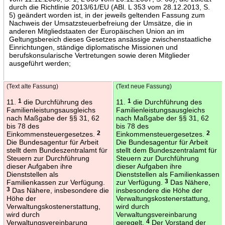
durch die Richtlinie 2013/61/EU (ABl. L 353 vom 28.12.2013, S.
5) geändert worden ist, in der jeweils geltenden Fassung zum
Nachweis der Umsatzsteuerbefreiung der Umsätze, die in
anderen Mitgliedstaaten der Europäischen Union an im
Geltungsbereich dieses Gesetzes ansässige zwischenstaatliche
Einrichtungen, ständige diplomatische Missionen und
berufskonsularische Vertretungen sowie deren Mitglieder
ausgeführt werden;
(Text alte Fassung)
(Text neue Fassung)
11.
1
die Durchführung des
11.
1
die Durchführung des
Familienleistungsausgleichs
Familienleistungsausgleichs
nach Maßgabe der §§ 31, 62
nach Maßgabe der §§ 31, 62
bis 78 des
bis 78 des
Einkommensteuergesetzes.
2
Einkommensteuergesetzes.
2
Die Bundesagentur für Arbeit
Die Bundesagentur für Arbeit
stellt dem Bundeszentralamt für
stellt dem Bundeszentralamt für
Steuern zur Durchführung
Steuern zur Durchführung
dieser Aufgaben ihre
dieser Aufgaben ihre
Dienststellen als
Dienststellen als Familienkassen
Familienkassen zur Verfügung.
zur Verfügung.
3
Das Nähere,
3
Das Nähere, insbesondere die
insbesondere die Höhe der
Höhe der
Verwaltungskostenerstattung,
Verwaltungskostenerstattung,
wird durch
wird durch
Verwaltungsvereinbarung
Verwaltungsvereinbarung
geregelt.
4
Der Vorstand der