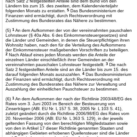
nach Satz 2 festgestellten Anteile sind dem Bund von den
Ländern bis zum 15. des zweiten, dem Kalendervierteljahr
folgenden Monats zu erstatten.
5
Das Bundesministerium der
Finanzen wird ermächtigt, durch Rechtsverordnung mit
Zustimmung des Bundesrates das Nähere zu bestimmen.
(5)
1
An dem Aufkommen der von der vereinnahmten pauschalen
Lohnsteuer (§ 40a Abs. 6 des Einkommensteuergesetzes) sind
die Länder und Gemeinden, in denen die Steuerpflichtigen ihren
Wohnsitz haben, nach den für die Verteilung des Aufkommens
der Einkommensteuer maßgebenden Vorschriften zu beteiligen.
2
Nach Ablauf eines jeden Monats werden die Anteile der
einzelnen Länder einschließlich ihrer Gemeinden an der
vereinnahmten pauschalen Lohnsteuer festgestellt.
3
Die nach
Satz 2 festgestellten Anteile sind an die Länder bis zum 15. des
darauf folgenden Monats auszuzahlen.
4
Das Bundesministerium
der Finanzen wird ermächtigt, durch Rechtsverordnung mit
Zustimmung des Bundesrates das Nähere zur Verwaltung und
Auszahlung der einheitlichen Pauschsteuer zu bestimmen.
(6)
1
An dem Aufkommen der nach der Richtlinie 2003/48/EG des
Rates vom 3. Juni 2003 im Bereich der Besteuerung von
Zinserträgen (ABl. EU Nr. L 157 S. 38, 2005 Nr. L 103 S. 41),
zuletzt geändert durch die Richtlinie 2006/98/EG des Rates vom
20. November 2006 (ABl. EU Nr. L 363 S. 129), in der jeweils
geltenden Fassung von den berechtigten Mitgliedstaaten sowie
von den in Artikel 17 dieser Richtlinie genannten Staaten und
abhängigen Gebieten erhobenen Quellensteuer sind die Länder