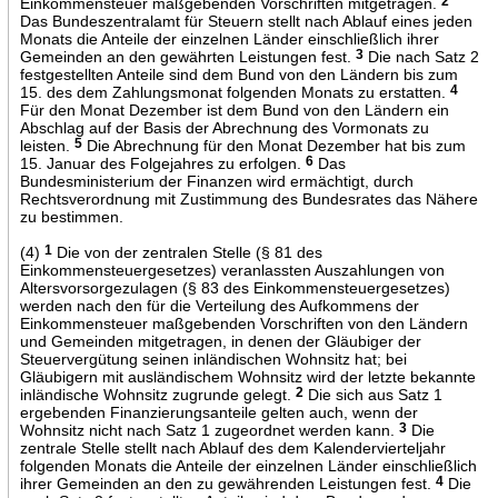
Einkommensteuer maßgebenden Vorschriften mitgetragen.
2
Das Bundeszentralamt für Steuern stellt nach Ablauf eines jeden
Monats die Anteile der einzelnen Länder einschließlich ihrer
Gemeinden an den gewährten Leistungen fest.
3
Die nach Satz 2
festgestellten Anteile sind dem Bund von den Ländern bis zum
15. des dem Zahlungsmonat folgenden Monats zu erstatten.
4
Für den Monat Dezember ist dem Bund von den Ländern ein
Abschlag auf der Basis der Abrechnung des Vormonats zu
leisten.
5
Die Abrechnung für den Monat Dezember hat bis zum
15. Januar des Folgejahres zu erfolgen.
6
Das
Bundesministerium der Finanzen wird ermächtigt, durch
Rechtsverordnung mit Zustimmung des Bundesrates das Nähere
zu bestimmen.
(4)
1
Die von der zentralen Stelle (§ 81 des
Einkommensteuergesetzes) veranlassten Auszahlungen von
Altersvorsorgezulagen (§ 83 des Einkommensteuergesetzes)
werden nach den für die Verteilung des Aufkommens der
Einkommensteuer maßgebenden Vorschriften von den Ländern
und Gemeinden mitgetragen, in denen der Gläubiger der
Steuervergütung seinen inländischen Wohnsitz hat; bei
Gläubigern mit ausländischem Wohnsitz wird der letzte bekannte
inländische Wohnsitz zugrunde gelegt.
2
Die sich aus Satz 1
ergebenden Finanzierungsanteile gelten auch, wenn der
Wohnsitz nicht nach Satz 1 zugeordnet werden kann.
3
Die
zentrale Stelle stellt nach Ablauf des dem Kalendervierteljahr
folgenden Monats die Anteile der einzelnen Länder einschließlich
ihrer Gemeinden an den zu gewährenden Leistungen fest.
4
Die