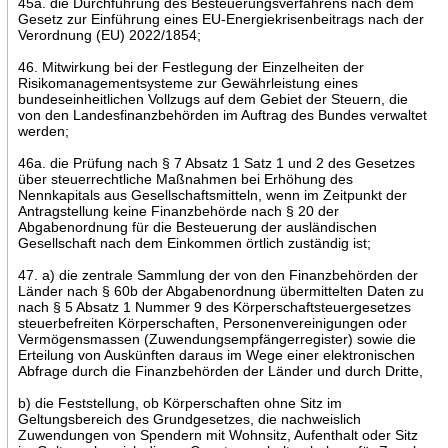
45a. die Durchführung des Besteuerungsverfahrens nach dem
Gesetz zur Einführung eines EU-Energiekrisenbeitrags nach der
Verordnung (EU) 2022/1854;
46. Mitwirkung bei der Festlegung der Einzelheiten der
Risikomanagementsysteme zur Gewährleistung eines
bundeseinheitlichen Vollzugs auf dem Gebiet der Steuern, die
von den Landesfinanzbehörden im Auftrag des Bundes verwaltet
werden;
46a. die Prüfung nach § 7 Absatz 1 Satz 1 und 2 des Gesetzes
über steuerrechtliche Maßnahmen bei Erhöhung des
Nennkapitals aus Gesellschaftsmitteln, wenn im Zeitpunkt der
Antragstellung keine Finanzbehörde nach § 20 der
Abgabenordnung für die Besteuerung der ausländischen
Gesellschaft nach dem Einkommen örtlich zuständig ist;
47. a) die zentrale Sammlung der von den Finanzbehörden der
Länder nach § 60b der Abgabenordnung übermittelten Daten zu
nach § 5 Absatz 1 Nummer 9 des Körperschaftsteuergesetzes
steuerbefreiten Körperschaften, Personenvereinigungen oder
Vermögensmassen (Zuwendungsempfängerregister) sowie die
Erteilung von Auskünften daraus im Wege einer elektronischen
Abfrage durch die Finanzbehörden der Länder und durch Dritte,
b) die Feststellung, ob Körperschaften ohne Sitz im
Geltungsbereich des Grundgesetzes, die nachweislich
Zuwendungen von Spendern mit Wohnsitz, Aufenthalt oder Sitz