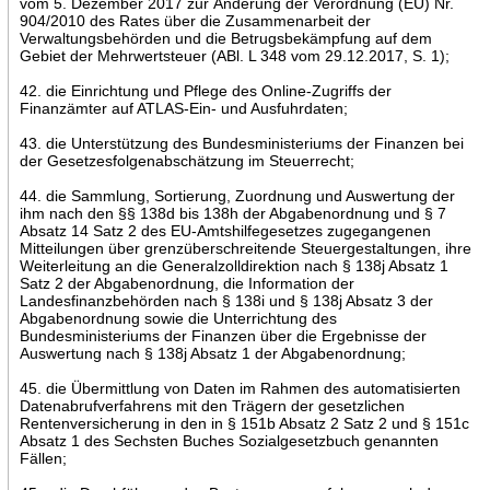
vom 5. Dezember 2017 zur Änderung der Verordnung (EU) Nr.
904/2010 des Rates über die Zusammenarbeit der
Verwaltungsbehörden und die Betrugsbekämpfung auf dem
Gebiet der Mehrwertsteuer (ABl. L 348 vom 29.12.2017, S. 1);
42. die Einrichtung und Pflege des Online-Zugriffs der
Finanzämter auf ATLAS-Ein- und Ausfuhrdaten;
43. die Unterstützung des Bundesministeriums der Finanzen bei
der Gesetzesfolgenabschätzung im Steuerrecht;
44. die Sammlung, Sortierung, Zuordnung und Auswertung der
ihm nach den §§ 138d bis 138h der Abgabenordnung und § 7
Absatz 14 Satz 2 des EU-Amtshilfegesetzes zugegangenen
Mitteilungen über grenzüberschreitende Steuergestaltungen, ihre
Weiterleitung an die Generalzolldirektion nach § 138j Absatz 1
Satz 2 der Abgabenordnung, die Information der
Landesfinanzbehörden nach § 138i und § 138j Absatz 3 der
Abgabenordnung sowie die Unterrichtung des
Bundesministeriums der Finanzen über die Ergebnisse der
Auswertung nach § 138j Absatz 1 der Abgabenordnung;
45. die Übermittlung von Daten im Rahmen des automatisierten
Datenabrufverfahrens mit den Trägern der gesetzlichen
Rentenversicherung in den in § 151b Absatz 2 Satz 2 und § 151c
Absatz 1 des Sechsten Buches Sozialgesetzbuch genannten
Fällen;