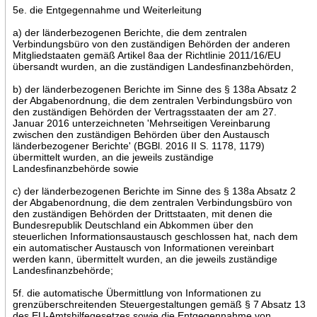
5e. die Entgegennahme und Weiterleitung
a) der länderbezogenen Berichte, die dem zentralen
Verbindungsbüro von den zuständigen Behörden der anderen
Mitgliedstaaten gemäß Artikel 8aa der Richtlinie 2011/16/EU
übersandt wurden, an die zuständigen Landesfinanzbehörden,
b) der länderbezogenen Berichte im Sinne des § 138a Absatz 2
der Abgabenordnung, die dem zentralen Verbindungsbüro von
den zuständigen Behörden der Vertragsstaaten der am 27.
Januar 2016 unterzeichneten 'Mehrseitigen Vereinbarung
zwischen den zuständigen Behörden über den Austausch
länderbezogener Berichte' (BGBl. 2016 II S. 1178, 1179)
übermittelt wurden, an die jeweils zuständige
Landesfinanzbehörde sowie
c) der länderbezogenen Berichte im Sinne des § 138a Absatz 2
der Abgabenordnung, die dem zentralen Verbindungsbüro von
den zuständigen Behörden der Drittstaaten, mit denen die
Bundesrepublik Deutschland ein Abkommen über den
steuerlichen Informationsaustausch geschlossen hat, nach dem
ein automatischer Austausch von Informationen vereinbart
werden kann, übermittelt wurden, an die jeweils zuständige
Landesfinanzbehörde;
5f. die automatische Übermittlung von Informationen zu
grenzüberschreitenden Steuergestaltungen gemäß § 7 Absatz 13
des EU-Amtshilfegesetzes sowie die Entgegennahme von