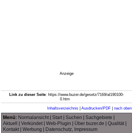
Anzeige
Link zu dieser Seite
: https://www.buzer.de/gesetz/7169/al190100-
0.htm
Inhaltsverzeichnis
|
Ausdrucken/PDF
|
nach oben
Menü:
Normalansicht
|
Start
|
Suchen
|
Sachgebiete
|
Aktuell
|
Verkündet
|
Web-Plugin
|
Über buzer.de
|
Qualität
|
Kontakt
|
Werbung
|
Datenschutz, Impressum