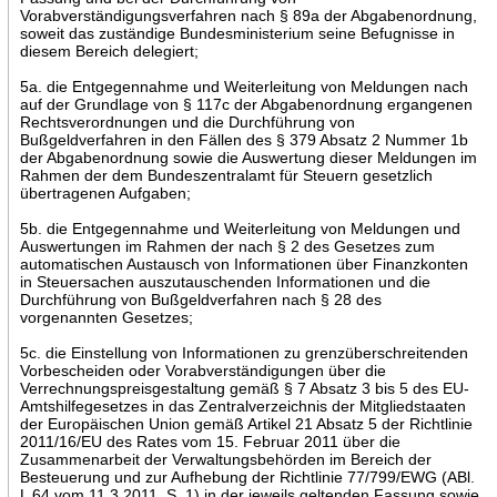
Vorabverständigungsverfahren nach § 89a der Abgabenordnung,
soweit das zuständige Bundesministerium seine Befugnisse in
diesem Bereich delegiert;
5a. die Entgegennahme und Weiterleitung von Meldungen nach
auf der Grundlage von § 117c der Abgabenordnung ergangenen
Rechtsverordnungen und die Durchführung von
Bußgeldverfahren in den Fällen des § 379 Absatz 2 Nummer 1b
der Abgabenordnung sowie die Auswertung dieser Meldungen im
Rahmen der dem Bundeszentralamt für Steuern gesetzlich
übertragenen Aufgaben;
5b. die Entgegennahme und Weiterleitung von Meldungen und
Auswertungen im Rahmen der nach § 2 des Gesetzes zum
automatischen Austausch von Informationen über Finanzkonten
in Steuersachen auszutauschenden Informationen und die
Durchführung von Bußgeldverfahren nach § 28 des
vorgenannten Gesetzes;
5c. die Einstellung von Informationen zu grenzüberschreitenden
Vorbescheiden oder Vorabverständigungen über die
Verrechnungspreisgestaltung gemäß § 7 Absatz 3 bis 5 des EU-
Amtshilfegesetzes in das Zentralverzeichnis der Mitgliedstaaten
der Europäischen Union gemäß Artikel 21 Absatz 5 der Richtlinie
2011/16/EU des Rates vom 15. Februar 2011 über die
Zusammenarbeit der Verwaltungsbehörden im Bereich der
Besteuerung und zur Aufhebung der Richtlinie 77/799/EWG (ABl.
L 64 vom 11.3.2011, S. 1) in der jeweils geltenden Fassung sowie