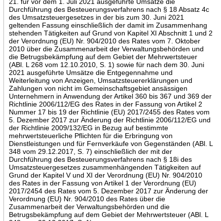
21. für vor dem 1. Juli 2021 ausgeführte Umsätze die
Durchführung des Besteuerungsverfahrens nach § 18 Absatz 4c
des Umsatzsteuergesetzes in der bis zum 30. Juni 2021
geltenden Fassung einschließlich der damit im Zusammenhang
stehenden Tätigkeiten auf Grund von Kapitel XI Abschnitt 1 und 2
der Verordnung (EU) Nr. 904/2010 des Rates vom 7. Oktober
2010 über die Zusammenarbeit der Verwaltungsbehörden und
die Betrugsbekämpfung auf dem Gebiet der Mehrwertsteuer
(ABl. L 268 vom 12.10.2010, S. 1) sowie für nach dem 30. Juni
2021 ausgeführte Umsätze die Entgegennahme und
Weiterleitung von Anzeigen, Umsatzsteuererklärungen und
Zahlungen von nicht im Gemeinschaftsgebiet ansässigen
Unternehmern in Anwendung der Artikel 360 bis 367 und 369 der
Richtlinie 2006/112/EG des Rates in der Fassung von Artikel 2
Nummer 17 bis 19 der Richtlinie (EU) 2017/2455 des Rates vom
5. Dezember 2017 zur Änderung der Richtlinie 2006/112/EG und
der Richtlinie 2009/132/EG in Bezug auf bestimmte
mehrwertsteuerliche Pflichten für die Erbringung von
Dienstleistungen und für Fernverkäufe von Gegenständen (ABl. L
348 vom 29.12.2017, S. 7) einschließlich der mit der
Durchführung des Besteuerungsverfahrens nach § 18i des
Umsatzsteuergesetzes zusammenhängenden Tätigkeiten auf
Grund der Kapitel V und XI der Verordnung (EU) Nr. 904/2010
des Rates in der Fassung von Artikel 1 der Verordnung (EU)
2017/2454 des Rates vom 5. Dezember 2017 zur Änderung der
Verordnung (EU) Nr. 904/2010 des Rates über die
Zusammenarbeit der Verwaltungsbehörden und die
Betrugsbekämpfung auf dem Gebiet der Mehrwertsteuer (ABl. L