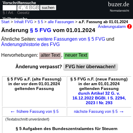
Vorschriftensuche
buzer.de
Normalansicht
§ / Art.
Gesetz
Volltextsuche
Start
>
Inhalt FVG
>
§ 5
>
alle Fassungen
>
a.F. Fassung ab 01.01.2024
Änderungsalarm
Änderung
§ 5 FVG
vom 01.01.2024
nur in FVG
Ähnliche Seiten:
weitere Fassungen von § 5 FVG
und
Änderungshistorie des FVG
Hervorhebungen:
alter Text
,
neuer Text
Änderung verpasst?
FVG hier überwachen!
§ 5 FVG a.F. (alte Fassung)
§ 5 FVG n.F. (neue Fassung)
in der vor dem 01.01.2024
in der am 01.01.2024
geltenden Fassung
geltenden Fassung
durch Artikel 32 G. v.
16.12.2022 BGBl. I S. 2294,
2023 I Nr. 293
←
→
frühere Fassung von § 5
nächste Fassung von § 5
(Textabschnitt unverändert)
§ 5 Aufgaben des Bundeszentralamtes für Steuern