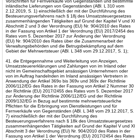
Vorschriften für Fernverkäufe von Gegenständen und bestimmte
inländische Lieferungen von Gegenständen (ABl. L 310 vom
2.12.2019, S. 1) einschließlich der mit der Durchführung des
Besteuerungsverfahrens nach § 18j des Umsatzsteuergesetzes
zusammenhängenden Tätigkeiten auf Grund der Kapitel V und XI
Abschnitt 2 und 3 der Verordnung (EU) Nr. 904/2010 des Rates
in der Fassung von Artikel 1 der Verordnung (EU) 2017/2454 des
Rates vom 5. Dezember 2017 zur Änderung der Verordnung
(EU) Nr. 904/2010 des Rates über die Zusammenarbeit der
Verwaltungsbehörden und die Betrugsbekämpfung auf dem
Gebiet der Mehrwertsteuer (ABl. L 348 vom 29.12.2017, S. 1);
41. die Entgegennahme und Weiterleitung von Anzeigen,
Umsatzsteuererklärungen und Zahlungen von im Inland oder
nicht im Gemeinschaftsgebiet ansässigen Unternehmern oder
von im Auftrag handelnden im Inland ansässigen Vertretern in
Anwendung der Artikel 369o bis 369v und 369x der Richtlinie
2006/112/EG des Rates in der Fassung von Artikel 2 Nummer 30
der Richtlinie (EU) 2017/2455 des Rates vom 5. Dezember 2017
zur Änderung der Richtlinie 2006/112/EG und der Richtlinie
2009/132/EG in Bezug auf bestimmte mehrwertsteuerliche
Pflichten für die Erbringung von Dienstleistungen und für
Fernverkäufe von Gegenständen (ABl. L 348 vom 29.12.2017, S.
7) einschließlich der mit der Durchführung des
Besteuerungsverfahrens nach § 18k des Umsatzsteuergesetzes
zusammenhängenden Tätigkeiten auf Grund der Kapitel V und XI
Abschnitt 3 der Verordnung (EU) Nr. 904/2010 des Rates in der
Fassung von Artikel 1 der Verordnung (EU) 2017/2454 des Rates