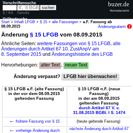
Vorschriftensuche
buzer.de
Normalansicht
§ / Art.
Gesetz
Volltextsuche
Start
>
Inhalt LFGB
>
§ 15
>
alle Fassungen
>
a.F. Fassung ab
08.09.2015
Änderungsalarm
nur in LFGB
Änderung
§ 15 LFGB
vom 08.09.2015
Ähnliche Seiten:
weitere Fassungen von § 15 LFGB
,
alle
Änderungen durch Artikel 67 10. ZustAnpV am
8. September 2015
und
Änderungshistorie des LFGB
Hervorhebungen:
alter Text
,
neuer Text
Änderung verpasst?
LFGB hier überwachen!
§ 15 LFGB a.F. (alte Fassung)
§ 15 LFGB n.F. (neue
in der vor dem 08.09.2015
Fassung)
geltenden Fassung
in der am 08.09.2015
geltenden Fassung
durch Artikel 67 V. v.
31.08.2015 BGBl. I S. 1474
←
frühere Fassung von § 15
(heute geltende Fassung)
←
nächste Änderung durch Artikel 67
vorherige Änderung durch