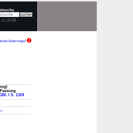
extsuche
r in LFGB
il bei Änderungen
ung)
n Fassung
GBl. I S. 1324
→
→