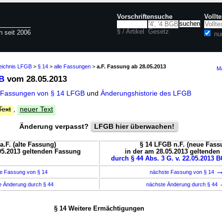
Vorschriftensuche
Vollt
§ / Artikel
Gesetz
n seit 2006
nu
zeichnis LFGB
>
§ 14
>
alle Fassungen
>
a.F. Fassung ab 28.05.2013
Ma
B
vom 28.05.2013
 Fassungen von § 14 LFGB
und
Änderungshistorie des LFGB
Text
,
neuer Text
Änderung verpasst?
LFGB hier überwachen!
a.F. (alte Fassung)
§ 14 LFGB n.F. (neue Fass
05.2013 geltenden Fassung
in der am 28.05.2013 geltende
durch § 44 Abs. 3 G. v. 22.05.2013 B
e Fassung von § 14
nächste Fassung von § 14
e Änderung durch § 44
nächste Änderung durch § 44
§ 14 Weitere Ermächtigungen