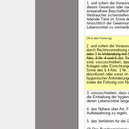
1. und sofern die Voraus
dieses Gesetzes oder nach
einwandfreie Beschaffenhe
Verbraucher sicherstelle
lebende Tiere im Sinne d
hinsichtlich der Gewinnu
Lebensmittel zu vermeid
(Text alte Fassung)
2. und sofern die Voraus
durch Rechtsverordnung
oder
3
in Verbindung mit
Abs. 3 Nr. 4 und 5
des
Ti
sind, vorzuschreiben, da
Anlagen oder Einrichtung
Sinne des § 4 Abs. 1 Nr. 
desinfiziert oder sonst im
hygienischer Anforderun
sowie die Führung von Na
3. vorzuschreiben, dass 
die Einhaltung der hygie
denen Lebensmittel herge
4. das Nähere über Art, 
Aufbewahrung zu regeln,
5. das Verfahren für die