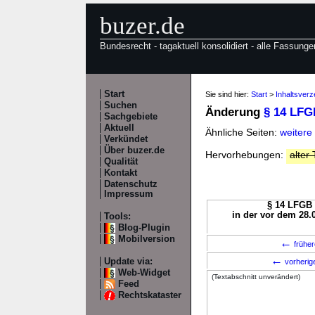
buzer.de
Bundesrecht - tagaktuell konsolidiert - alle Fassunge
Start
Sie sind hier:
Start
>
Inhaltsver
Suchen
Änderung
§ 14 LFG
Sachgebiete
Aktuell
Ähnliche Seiten:
weitere
Verkündet
Über buzer.de
Hervorhebungen:
alter 
Qualität
Kontakt
Datenschutz
Impressum
§ 14 LFGB 
in der vor dem 28.
Tools:
Blog-Plugin
Mobilversion
←
früher
←
Update via:
vorherig
Web-Widget
(Textabschnitt unverändert)
Feed
Rechtskataster