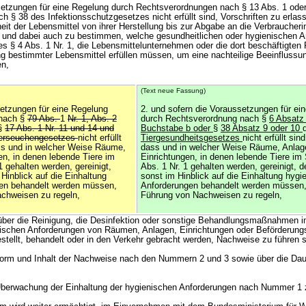
setzungen für eine Regelung durch Rechtsverordnungen nach § 13 Abs. 1 oder
 § 38 des Infektionsschutzgesetzes nicht erfüllt sind, Vorschriften zu erlass
it der Lebensmittel von ihrer Herstellung bis zur Abgabe an die Verbraucheri
n und dabei auch zu bestimmen, welche gesundheitlichen oder hygienischen 
es § 4 Abs. 1 Nr. 1, die Lebensmittelunternehmen oder die dort beschäftigten
ng bestimmter Lebensmittel erfüllen müssen, um eine nachteilige Beeinflussu
en,
(Text neue Fassung)
setzungen für eine Regelung
2. und sofern die Voraussetzungen für ei
 nach §
79 Abs.
1
Nr. 1, Abs. 2
durch Rechtsverordnung nach §
6 Absat
§
17 Abs. 1 Nr. 11 und 14 und
Buchstabe b oder
§
38 Absatz 9 oder 10
erseuchengesetzes
nicht erfüllt
Tiergesundheitsgesetzes
nicht erfüllt si
ss und in welcher Weise Räume,
dass und in welcher Weise Räume, Anlag
en, in denen lebende Tiere im
Einrichtungen, in denen lebende Tiere im
1 gehalten werden, gereinigt,
Abs. 1 Nr. 1 gehalten werden, gereinigt, de
 Hinblick auf die Einhaltung
sonst im Hinblick auf die Einhaltung hygi
gen behandelt werden müssen,
Anforderungen behandelt werden müssen,
chweisen zu regeln,
Führung von Nachweisen zu regeln,
über die Reinigung, die Desinfektion oder sonstige Behandlungsmaßnahmen i
nischen Anforderungen von Räumen, Anlagen, Einrichtungen oder Beförderungs
stellt, behandelt oder in den Verkehr gebracht werden, Nachweise zu führen s
Form und Inhalt der Nachweise nach den Nummern 2 und 3 sowie über die Daue
 Überwachung der Einhaltung der hygienischen Anforderungen nach Nummer 1 