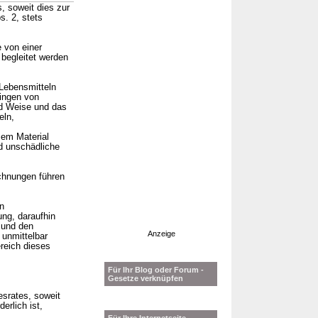
 soweit dies zur
s. 2, stets
 von einer
begleitet werden
Lebensmitteln
ingen von
nd Weise und das
eln,
sem Material
d unschädliche
chnungen führen
n
ng, daraufhin
 und den
Anzeige
 unmittelbar
reich dieses
Für Ihr Blog oder Forum -
Gesetze verknüpfen
srates, soweit
erlich ist,