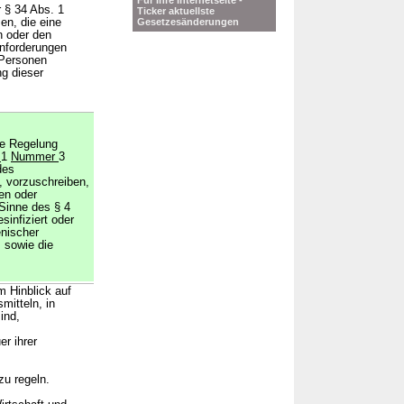
Für Ihre Internetseite -
 § 34 Abs. 1
Ticker aktuellste
en, die eine
Gesetzesänderungen
n oder den
Anforderungen
 Personen
ng dieser
ne Regelung
z
1
Nummer
3
des
nd, vorzuschreiben,
en oder
 Sinne des § 4
sinfiziert oder
enischer
 sowie die
m Hinblick auf
mitteln, in
ind,
r ihrer
zu regeln.