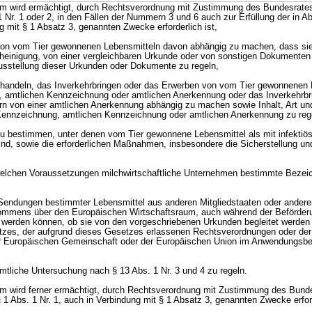
um wird ermächtigt, durch Rechtsverordnung mit Zustimmung des Bundesrates,
 1 Nr. 1 oder 2, in den Fällen der Nummern 3 und 6 auch zur Erfüllung der in Ab
g mit § 1 Absatz 3, genannten Zwecke erforderlich ist,
 von vom Tier gewonnenen Lebensmitteln davon abhängig zu machen, dass sie
einigung, von einer vergleichbaren Urkunde oder von sonstigen Dokumenten 
usstellung dieser Urkunden oder Dokumente zu regeln,
Behandeln, das Inverkehrbringen oder das Erwerben von vom Tier gewonnenen 
, amtlichen Kennzeichnung oder amtlichen Anerkennung oder das Inverkehrbr
rn von einer amtlichen Anerkennung abhängig zu machen sowie Inhalt, Art u
 Kennzeichnung, amtlichen Kennzeichnung oder amtlichen Anerkennung zu reg
u bestimmen, unter denen vom Tier gewonnene Lebensmittel als mit infektiö
ind, sowie die erforderlichen Maßnahmen, insbesondere die Sicherstellung un
welchen Voraussetzungen milchwirtschaftliche Unternehmen bestimmte Bezei
 Sendungen bestimmter Lebensmittel aus anderen Mitgliedstaaten oder andere
ommens über den Europäischen Wirtschaftsraum, auch während der Beförderu
t werden können, ob sie von den vorgeschriebenen Urkunden begleitet werden
tzes, der aufgrund dieses Gesetzes erlassenen Rechtsverordnungen oder der
r Europäischen Gemeinschaft oder der Europäischen Union im Anwendungsbe
amtliche Untersuchung nach § 13 Abs. 1 Nr. 3 und 4 zu regeln.
um wird ferner ermächtigt, durch Rechtsverordnung mit Zustimmung des Bunde
 § 1 Abs. 1 Nr. 1, auch in Verbindung mit § 1 Absatz 3, genannten Zwecke erford