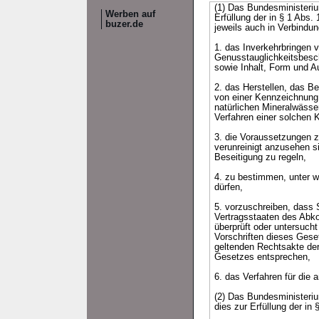
(1) Das Bundesministeri
Werben auf
Erfüllung der in § 1 Abs.
buzer.de
jeweils auch in Verbindun
1. das Inverkehrbringen
Genusstauglichkeitsbesch
sowie Inhalt, Form und A
2. das Herstellen, das 
von einer Kennzeichnung
natürlichen Mineralwässe
Verfahren einer solchen
3. die Voraussetzungen z
verunreinigt anzusehen s
Beseitigung zu regeln,
4. zu bestimmen, unter 
dürfen,
5. vorzuschreiben, dass
Vertragsstaaten des Abk
überprüft oder untersuch
Vorschriften dieses Gese
geltenden Rechtsakte de
Gesetzes entsprechen,
6. das Verfahren für die 
(2) Das Bundesministeri
dies zur Erfüllung der in