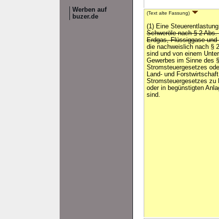
Werben auf
(Text alte Fassung)
buzer.de
(1) Eine Steuerentlastung
Schweröle nach § 2 Abs. 
Erdgas, Flüssiggase und
die nachweislich nach § 
sind und von einem Unte
Gewerbes im Sinne des §
Stromsteuergesetzes ode
Land- und Forstwirtschaft
Stromsteuergesetzes zu b
oder in begünstigten Anl
sind.