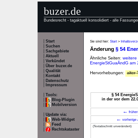
buzer.de
Bundesrecht - tagaktuell konsolidiert - alle Fassunge
Start
Sie sind hier:
Start
>
Inhaltsverz
Suchen
Änderung
§ 54 Ene
Sachgebiete
Aktuell
Ähnliche Seiten:
weitere
Verkündet
EnergieStGuaÄndG am 2
Über buzer.de
Qualität
Hervorhebungen:
alter 
Kontakt
Datenschutz
Impressum
Tools:
§ 54 EnergieS
in der vor dem 22.
Blog-Plugin
Mobilversion
←
früher
Update via:
←
Web-Widget
vorherige 
Feed
(Textabschnitt unverändert)
Rechtskataster