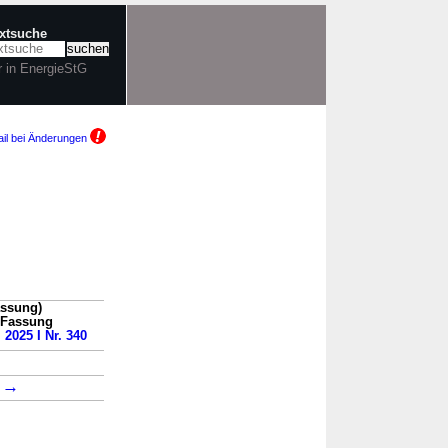
extsuche
r in EnergieStG
il bei Änderungen
assung)
n Fassung
 2025 I Nr. 340
→
6