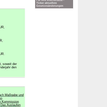
Für Ihre Internetseite -
Ticker aktuellste
Gesetzesänderungen
UR,
R,
UR.
t, soweit der
nderjahr den
nach Maßgabe und
en
en Kommission
Das Auslaufen