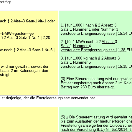
beträgt
ach § 2
Abs.
3
Satz
1
Nr.
1 oder
1. |
für 1.000 l nach § 2
Absatz
3
Satz
1
Nummer
1 oder
Nummer
3
r 1 MWh gasförmige
versteuerte Energieerzeugnisse
|
15,34
E
 § 2
Abs.
3
Satz
1
Nr.
4 |
2,20
2.
|
für 1 MWh nach § 2
Absatz
3
Satz
1
Nummer
4
ase
nach § 2
Abs.
3
Satz
1
Nr.
5 |
versteuerte Energieerzeugnisse
|
1,38
EU
3.
|
für 1.000 kg nach § 2
Absatz
3
Satz
1
Nummer
5
 wird nur gewährt, soweit der
versteuerte Energieerzeugnisse
|
15,15
E
bsatz 2 im Kalenderjahr den
steigt.
(3) Eine Steuerentlastung wird nur gewähr
Entlastungsbetrag nach Absatz 2 im Kale
Betrag von
250
Euro übersteigt.
 ist derjenige, der die Energieerzeugnisse verwendet hat.
(5)
1
Die Steuerentlastung wird gewährt 
bis zum Auslaufen der hierfür erforderlich
Freistellungsanzeige bei der Europäisch
nach der Verordnung (EU) Nr. 651/2014.
2