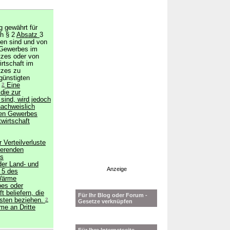
g gewährt für
ch § 2
Absatz
3
den sind und von
 Gewerbes im
tzes oder von
rtschaft im
tzes zu
günstigten
.
2
Eine
die zur
ind, wird jedoch
nachweislich
den Gewerbes
wirtschaft
 Verteilverluste
ierenden
es
er Land- und
Anzeige
 5 des
 Wärme
es oder
 beliefern, die
Für Ihr Blog oder Forum -
usten beziehen.
2
Gesetze verknüpfen
me an Dritte