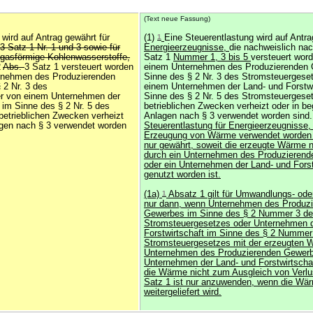
(Text neue Fassung)
 wird auf Antrag gewährt für
(1)
1
Eine Steuerentlastung wird auf Antra
3 Satz 1 Nr. 1 und 3 sowie für
Energieerzeugnisse,
die nachweislich na
 gasförmige Kohlenwasserstoffe,
Satz 1
Nummer 1, 3 bis 5
versteuert wor
2
Abs.
3 Satz 1 versteuert worden
einem Unternehmen des Produzierenden
rnehmen des Produzierenden
Sinne des § 2 Nr. 3 des Stromsteuergese
 2 Nr. 3 des
einem Unternehmen der Land- und Forstwi
r von einem Unternehmen der
Sinne des § 2 Nr. 5 des Stromsteuergese
 im Sinne des § 2 Nr. 5 des
betrieblichen Zwecken verheizt oder in be
etrieblichen Zwecken verheizt
Anlagen nach § 3 verwendet worden sind
agen nach § 3 verwendet worden
Steuerentlastung für Energieerzeugnisse, 
Erzeugung von Wärme verwendet worden s
nur gewährt, soweit die erzeugte Wärme 
durch ein Unternehmen des Produzieren
oder ein Unternehmen der Land- und Forst
genutzt worden ist.
(1a)
1
Absatz 1 gilt für Umwandlungs- oder
nur dann, wenn Unternehmen des Produz
Gewerbes im Sinne des § 2 Nummer 3 d
Stromsteuergesetzes oder Unternehmen d
Forstwirtschaft im Sinne des § 2 Nummer
Stromsteuergesetzes mit der erzeugten
Unternehmen des Produzierenden Gewerb
Unternehmen der Land- und Forstwirtschaft
die Wärme nicht zum Ausgleich von Verl
Satz 1 ist nur anzuwenden, wenn die Wär
weitergeliefert wird.