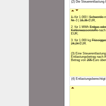
(2) Die Steuerentlastung 
1.
für 1.000 l
Schweröle
n
Nr.
3 |
16,36
EUR,
2. für 1 MWh
Erdgas ode
Kohlenwasserstoffe
nach
EUR,
3. für 1.000 kg
Flüssigg
24,24
EUR.
(3) Eine Steuerentlastung
Entlastungsbetrag nach A
Betrag von
205
Euro über
(4) Entlastungsberechtigt