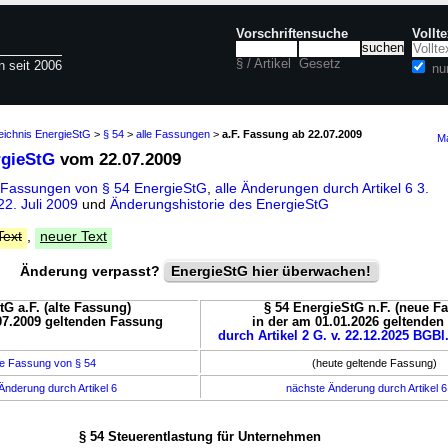
Vorschriftensuche
Vollt
§ / Artikel
Gesetz
n seit 2006
nu
eichnis EnergieStG
>
§ 54
>
alle Fassungen
>
a.F. Fassung ab 22.07.2009
Ma
rgieStG
vom 22.07.2009
 Fassungen von § 54 EnergieStG
,
alle Änderungen durch Artikel 6 3.
2. Juli 2009
und
Änderungshistorie des EnergieStG
Text
,
neuer Text
Änderung verpasst?
EnergieStG hier überwachen!
tG a.F. (alte Fassung)
§ 54 EnergieStG n.F. (neue F
07.2009 geltenden Fassung
in der am 01.01.2026 geltende
durch Artikel 2 G. v. 22.12.2025 BGBl.
e Fassung von § 54
(heute geltende Fassung)
Änderung durch Artikel 6
nächste Änderung durch Artikel 
§ 54 Steuerentlastung für Unternehmen