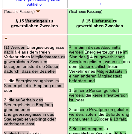
→
Artikel 6
(Text alte Fassung)
(Text neue Fassung)
§ 15
Verbringen
zu
§ 15
Lieferung
zu
gewerblichen Zwecken
gewerblichen Zwecken
(1) Werden
Energieerzeugnisse
1
Im Sinn dieses Abschnitts
nach
§ 4 aus dem freien
werden
Energieerzeugnisse
im
Verkehr eines
Mitgliedstaates zu
Sinn des
§ 4
zu gewerblichen
gewerblichen Zwecken
Zwecken geliefert, wenn sie
aus
bezogen, entsteht die Steuer
dem
steuerrechtlich
freien
dadurch, dass der Bezieher
Verkehr eines
Mitgliedstaats in
einen anderen Mitgliedstaat
1. die
Energieerzeugnisse im
befördert und
Steuergebiet in Empfang nimmt
oder
1.
an eine Person geliefert
werden,
die
keine Privatperson
2.
die außerhalb des
ist,
oder
Steuergebiets in Empfang
genommenen
2. an
eine Privatperson geliefert
Energieerzeugnisse in das
werden, sofern
die
Beförderung
Steuergebiet verbringt oder
nicht unter § 16
oder
§ 18 fällt.
verbringen lässt.
2
Bei Lieferungen
zu
Schließt sich
an die
gewerblichen Zwecken
dürfen