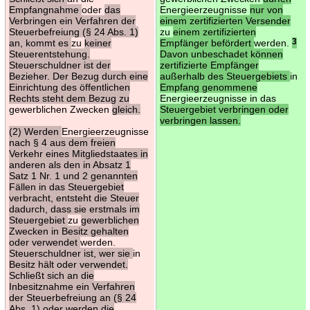
Empfangnahme
oder
das
Energieerzeugnisse
nur von
Verbringen ein Verfahren der
einem zertifizierten Versender
Steuerbefreiung (§ 24 Abs. 1)
zu
einem zertifizierten
an, kommt es
zu
keiner
Empfänger befördert
werden.
3
Steuerentstehung.
Davon unbeschadet können
Steuerschuldner ist der
zertifizierte Empfänger
Bezieher. Der Bezug durch eine
außerhalb des Steuergebiets
in
Einrichtung des öffentlichen
Empfang genommene
Rechts steht dem Bezug zu
Energieerzeugnisse in das
gewerblichen Zwecken
gleich.
Steuergebiet verbringen oder
verbringen lassen.
(2) Werden
Energieerzeugnisse
nach § 4 aus dem freien
Verkehr eines Mitgliedstaates in
anderen als den in Absatz 1
Satz 1 Nr. 1 und 2 genannten
Fällen in das Steuergebiet
verbracht, entsteht die Steuer
dadurch, dass sie erstmals im
Steuergebiet
zu
gewerblichen
Zwecken in Besitz gehalten
oder verwendet
werden.
Steuerschuldner ist, wer sie
in
Besitz hält oder verwendet.
Schließt sich an die
Inbesitznahme ein Verfahren
der Steuerbefreiung an (§ 24
Abs. 1) oder werden die