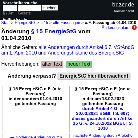
Vorschriftensuche
buzer.de
Normalansicht
§ / Art.
Gesetz
Volltextsuche
Start
>
EnergieStG
>
§ 15
>
alle Fassungen
>
a.F. Fassung ab 01.04.2010
Änderungsalarm
Änderung
§ 15 EnergieStG
vom
nur in EnergieStG
01.04.2010
Ähnliche Seiten:
alle Änderungen durch Artikel 6 7. VStÄndG
am 1. April 2010
und
Änderungshistorie des EnergieStG
Hervorhebungen:
alter Text
,
neuer Text
Änderung verpasst?
EnergieStG hier überwachen!
§ 15 EnergieStG a.F. (alte
§ 15 EnergieStG n.F. (neue
Fassung)
Fassung)
in der vor dem 01.04.2010
in der am 13.02.2023
geltenden Fassung
geltenden Fassung
durch Artikel 4 G. v.
30.03.2021 BGBl. I S. 607;
dieses geändert durch Artikel
15 G. v. 24.10.2022 BGBl. I S.
1838
←
nächste Änderung durch Artikel 6
vorherige Änderung durch