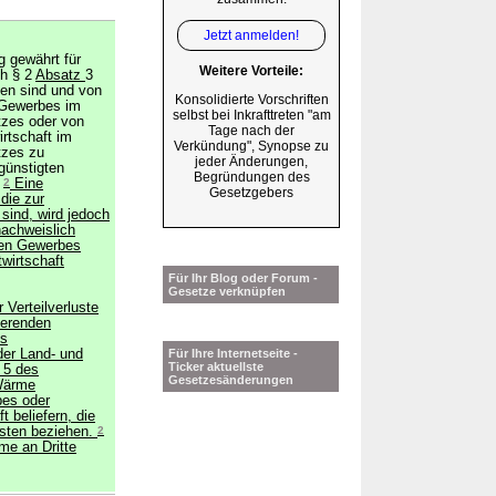
Jetzt anmelden!
g gewährt für
Weitere Vorteile:
ch § 2
Absatz
3
den sind und von
Konsolidierte Vorschriften
 Gewerbes im
selbst bei Inkrafttreten "am
tzes oder von
Tage nach der
rtschaft im
Verkündung", Synopse zu
tzes zu
jeder Änderungen,
günstigten
Begründungen des
.
2
Eine
Gesetzgebers
die zur
ind, wird jedoch
nachweislich
den Gewerbes
wirtschaft
Für Ihr Blog oder Forum -
Gesetze verknüpfen
 Verteilverluste
ierenden
es
er Land- und
Für Ihre Internetseite -
Ticker aktuellste
 5 des
Gesetzesänderungen
 Wärme
es oder
 beliefern, die
usten beziehen.
2
me an Dritte