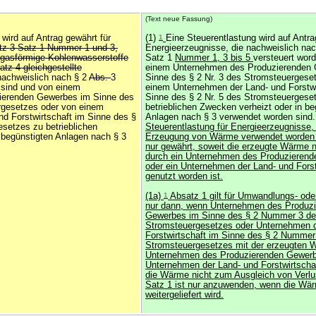
(Text neue Fassung)
 wird auf Antrag gewährt für
(1)
1
Eine Steuerentlastung wird auf Antra
tz 3 Satz 1 Nummer 1 und 3,
Energieerzeugnisse, die nachweislich na
 gasförmige Kohlenwasserstoffe
Satz 1
Nummer 1, 3 bis 5
versteuert wor
tz 4 gleichgestellte
einem Unternehmen des Produzierenden
nachweislich nach § 2
Abs.
3
Sinne des § 2 Nr. 3 des Stromsteuergese
 sind und von einem
einem Unternehmen der Land- und Forstwi
ierenden Gewerbes im Sinne des
Sinne des § 2 Nr. 5 des Stromsteuergese
rgesetzes oder von einem
betrieblichen Zwecken verheizt oder in be
d Forstwirtschaft im Sinne des §
Anlagen nach § 3 verwendet worden sind
esetzes zu betrieblichen
Steuerentlastung für Energieerzeugnisse, 
 begünstigten Anlagen nach § 3
Erzeugung von Wärme verwendet worden s
nur gewährt, soweit die erzeugte Wärme 
durch ein Unternehmen des Produzieren
oder ein Unternehmen der Land- und Forst
genutzt worden ist.
(1a)
1
Absatz 1 gilt für Umwandlungs- oder
nur dann, wenn Unternehmen des Produz
Gewerbes im Sinne des § 2 Nummer 3 d
Stromsteuergesetzes oder Unternehmen d
Forstwirtschaft im Sinne des § 2 Nummer
Stromsteuergesetzes mit der erzeugten
Unternehmen des Produzierenden Gewerb
Unternehmen der Land- und Forstwirtschaft
die Wärme nicht zum Ausgleich von Verl
Satz 1 ist nur anzuwenden, wenn die Wär
weitergeliefert wird.