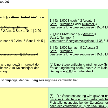
beträgt
ach § 2
Abs.
3
Satz
1
Nr.
1 oder
1. |
für 1.000 l nach § 2
Absatz
3
Satz
1
Nummer
1 oder
Nummer
3
r 1 MWh gasförmige
versteuerte Energieerzeugnisse
|
15,34
E
 § 2
Abs.
3
Satz
1
Nr.
4 |
2,20
2.
|
für 1 MWh nach § 2
Absatz
3
Satz
1
Nummer
4
ase
nach § 2
Abs.
3
Satz
1
Nr.
5 |
versteuerte Energieerzeugnisse
|
1,38
EU
3.
|
für 1.000 kg nach § 2
Absatz
3
Satz
1
Nummer
5
zeugnisse nach § 2 Absatz 4
versteuerte Energieerzeugnisse
|
15,15
E
 wird nur gewährt, soweit der
(3) Eine Steuerentlastung wird nur gewähr
bsatz 2 im Kalenderjahr den
Entlastungsbetrag nach Absatz 2 im Kale
steigt.
Betrag von
250
Euro übersteigt.
 ist derjenige, der die Energieerzeugnisse verwendet hat.
(5)
1
Die Steuerentlastung wird gewährt 
bis zum Auslaufen der hierfür erforderlich
Freistellungsanzeige bei der Europäisch
nach der Verordnung (EU) Nr. 651/2014.
2