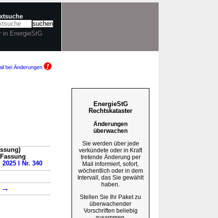
extsuche
r in EnergieStG
il bei Änderungen
EnergieStG
Rechtskataster
Änderungen
überwachen
Sie werden über jede
assung)
verkündete oder in Kraft
n Fassung
tretende Änderung per
 2025 I Nr. 340
Mail informiert, sofort,
wöchentlich oder in dem
Intervall, das Sie gewählt
haben.
→
7
Stellen Sie Ihr Paket zu
überwachender
Vorschriften beliebig
zusammen.