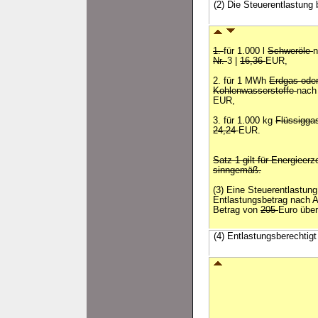
(2) Die Steuerentlastung 
1.
für 1.000 l
Schweröle
n
Nr.
3 |
16,36
EUR,
2. für 1 MWh
Erdgas ode
Kohlenwasserstoffe
nach
EUR,
3. für 1.000 kg
Flüssigg
24,24
EUR.
Satz 1 gilt für Energieer
sinngemäß.
(3) Eine Steuerentlastung
Entlastungsbetrag nach A
Betrag von
205
Euro über
(4) Entlastungsberechtigt