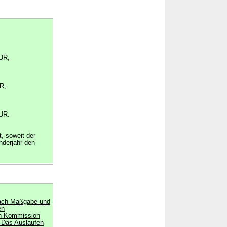
UR,
R,
UR.
t, soweit der
nderjahr den
nach Maßgabe und
en
en Kommission
Das Auslaufen