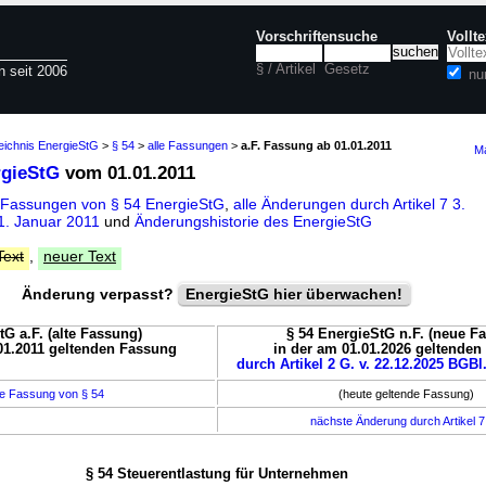
Vorschriftensuche
Vollt
§ / Artikel
Gesetz
n seit 2006
nu
eichnis EnergieStG
>
§ 54
>
alle Fassungen
>
a.F. Fassung ab 01.01.2011
Ma
rgieStG
vom 01.01.2011
 Fassungen von § 54 EnergieStG
,
alle Änderungen durch Artikel 7 3.
. Januar 2011
und
Änderungshistorie des EnergieStG
Text
,
neuer Text
Änderung verpasst?
EnergieStG hier überwachen!
tG a.F. (alte Fassung)
§ 54 EnergieStG n.F. (neue F
01.2011 geltenden Fassung
in der am 01.01.2026 geltende
durch Artikel 2 G. v. 22.12.2025 BGBl.
e Fassung von § 54
(heute geltende Fassung)
nächste Änderung durch Artikel 
§ 54 Steuerentlastung für Unternehmen