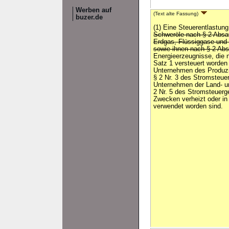
Werben auf
(Text alte Fassung)
buzer.de
(1) Eine Steuerentlastung
Schweröle nach § 2 Absa
Erdgas, Flüssiggase und
sowie ihnen nach § 2 Absa
Energieerzeugnisse, die 
Satz 1 versteuert worden
Unternehmen des Produz
§ 2 Nr. 3 des Stromsteue
Unternehmen der Land- un
2 Nr. 5 des Stromsteuerg
Zwecken verheizt oder in
verwendet worden sind.