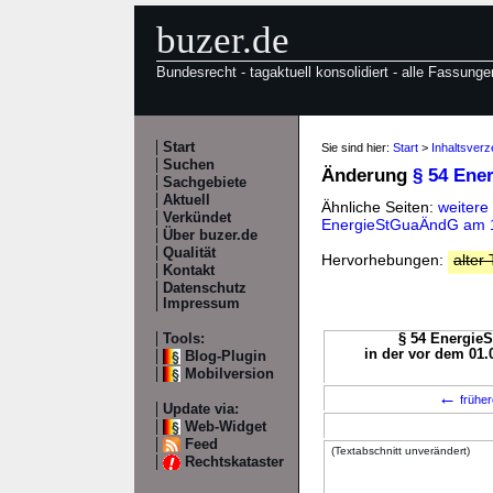
buzer.de
Bundesrecht - tagaktuell konsolidiert - alle Fassunge
Start
Sie sind hier:
Start
>
Inhaltsverz
Suchen
Änderung
§ 54 Ene
Sachgebiete
Aktuell
Ähnliche Seiten:
weitere
Verkündet
EnergieStGuaÄndG am 1
Über buzer.de
Qualität
Hervorhebungen:
alter 
Kontakt
Datenschutz
Impressum
Tools:
§ 54 EnergieS
in der vor dem 01.
Blog-Plugin
Mobilversion
←
früher
Update via:
Web-Widget
Feed
(Textabschnitt unverändert)
Rechtskataster