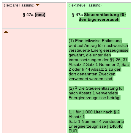
(Text alte Fassung)
(Text neue Fassung)
§ 47a
(neu)
§ 47a
Steuerentlastung für
den Eigenverbrauch
(1) Eine teilweise Entlastung
wird auf Antrag für nachweislich
versteuerte Energieerzeugnisse
gewährt, die unter den
Voraussetzungen der §§ 26, 37
Absatz 2 Satz 1 Nummer 2, Satz
2 oder § 44 Absatz 2 zu den
dort genannten Zwecken
verwendet worden sind.
(2)
1
Die Steuerentlastung für
nach Absatz 1 verwendete
Energieerzeugnisse beträgt
1. | für 1.000 Liter nach § 2
Absatz 1
Satz 1 Nummer 4 versteuerte
Energieerzeugnisse | 140,40
EUR,