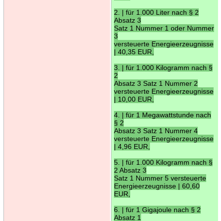
2. | für 1.000 Liter nach § 2
Absatz 3
Satz 1 Nummer 1 oder Nummer
3
versteuerte Energieerzeugnisse
| 40,35 EUR,
3. | für 1.000 Kilogramm nach §
2
Absatz 3 Satz 1 Nummer 2
versteuerte Energieerzeugnisse
| 10,00 EUR,
4. | für 1 Megawattstunde nach
§ 2
Absatz 3 Satz 1 Nummer 4
versteuerte Energieerzeugnisse
| 4,96 EUR,
5. | für 1.000 Kilogramm nach §
2 Absatz 3
Satz 1 Nummer 5 versteuerte
Energieerzeugnisse | 60,60
EUR,
6. | für 1 Gigajoule nach § 2
Absatz 1