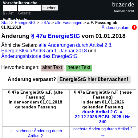
Vorschriftensuche
buzer.de
Normalansicht
§ / Art.
Gesetz
Volltextsuche
Start
>
EnergieStG
>
§ 47a
>
alle Fassungen
>
a.F. Fassung ab
01.01.2018
Änderungsalarm
nur in EnergieStG
Änderung
§ 47a EnergieStG
vom 01.01.2018
Ähnliche Seiten:
alle Änderungen durch Artikel 2 3.
EnergieStGuaÄndG am 1. Januar 2018
und
Änderungshistorie des EnergieStG
Hervorhebungen:
alter Text
,
neuer Text
Änderung verpasst?
EnergieStG hier überwachen!
§ 47a EnergieStG a.F. (alte
§ 47a EnergieStG n.F. (neue
Fassung)
Fassung)
in der vor dem 01.01.2018
in der am 01.01.2026
geltenden Fassung
geltenden Fassung
durch Artikel 2 G. v.
22.12.2025 BGBl. 2025 I Nr.
340
←
nächste Änderung durch Artikel 2
vorherige Änderung durch
→
Artikel 2