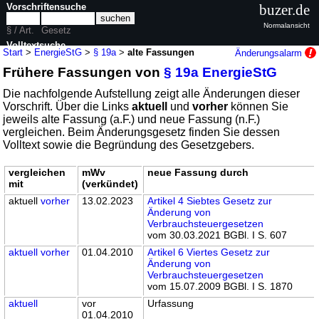
Vorschriftensuche
buzer.de
Normalansicht
§ / Art.
Gesetz
Volltextsuche
Start
>
EnergieStG
>
§ 19a
>
alte Fassungen
Änderungsalarm
Frühere Fassungen von
§ 19a EnergieStG
nur in EnergieStG
Die nachfolgende Aufstellung zeigt alle Änderungen dieser
Vorschrift. Über die Links
aktuell
und
vorher
können Sie
jeweils alte Fassung (a.F.) und neue Fassung (n.F.)
vergleichen. Beim Änderungsgesetz finden Sie dessen
Volltext sowie die Begründung des Gesetzgebers.
vergleichen
mWv
neue Fassung durch
mit
(verkündet)
aktuell
vorher
13.02.2023
Artikel 4 Siebtes Gesetz zur
Änderung von
Verbrauchsteuergesetzen
vom 30.03.2021 BGBl. I S. 607
aktuell
vorher
01.04.2010
Artikel 6 Viertes Gesetz zur
Änderung von
Verbrauchsteuergesetzen
vom 15.07.2009 BGBl. I S. 1870
aktuell
vor
Urfassung
01.04.2010