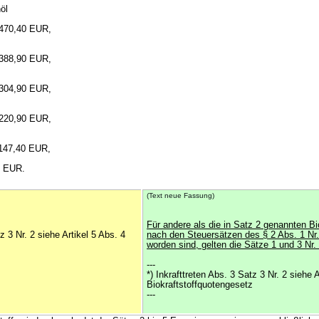
nöl
 470,40 EUR,
 388,90 EUR,
 304,90 EUR,
 220,90 EUR,
 147,40 EUR,
0 EUR.
(Text neue Fassung)
Für andere als die in Satz 2 genannten Bio
tz 3 Nr. 2 siehe Artikel 5 Abs. 4
nach den Steuersätzen des § 2 Abs. 1 Nr.
z
worden sind, gelten die Sätze 1 und 3 Nr.
---
*) Inkrafttreten Abs. 3 Satz 3 Nr. 2 siehe A
Biokraftstoffquotengesetz
---