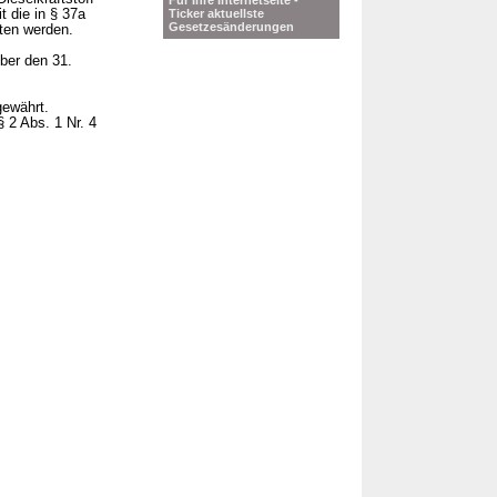
Für Ihre Internetseite -
t die in § 37a
Ticker aktuellste
Gesetzesänderungen
ten werden.
ber den 31.
gewährt.
 2 Abs. 1 Nr. 4