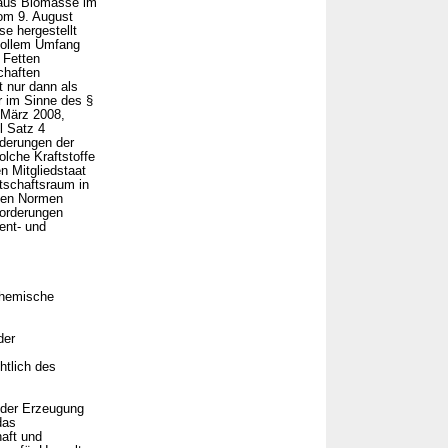
h aus Biomasse im
om 9. August
se hergestellt
 vollem Umfang
 Fetten
chaften
 nur dann als
r im Sinne des §
 März 2008,
l Satz 4
rderungen der
lche Kraftstoffe
n Mitgliedstaat
tschaftsraum in
nten Normen
forderungen
ent- und
chemische
der
htlich des
 der Erzeugung
das
aft und