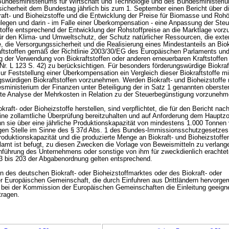
Bundesministeriums für Wirtschaft und Technologie und des Bundesministeri
icherheit dem Bundestag jährlich bis zum 1. September einen Bericht über d
aft- und Bioheizstoffe und die Entwicklung der Preise für Biomasse und Rohöl
ulegen und darin - im Falle einer Überkompensation - eine Anpassung der Ste
zstoffe entsprechend der Entwicklung der Rohstoffpreise an die Marktlage vorz
 für den Klima- und Umweltschutz, der Schutz natürlicher Ressourcen, die ext
, die Versorgungssicherheit und die Realisierung eines Mindestanteils an Biok
aftstoffen gemäß der Richtlinie 2003/30/EG des Europäischen Parlaments u
g der Verwendung von Biokraftstoffen oder anderen erneuerbaren Kraftstoffen
Nr. L 123 S. 42) zu berücksichtigen. Für besonders förderungswürdige Biokraf
zur Feststellung einer Überkompensation ein Vergleich dieser Biokraftstoffe mi
gswürdigen Biokraftstoffen vorzunehmen. Werden Biokraft- und Bioheizstoffe 
esministerium der Finanzen unter Beteiligung der in Satz 1 genannten oberste
te Analyse der Mehrkosten in Relation zu der Steuerbegünstigung vorzunehm
kraft- oder Bioheizstoffe herstellen, sind verpflichtet, die für den Bericht na
 eine zollamtliche Überprüfung bereitzuhalten und auf Anforderung dem Hauptzo
nn sie über eine jährliche Produktionskapazität von mindestens 1.000 Tonnen 
digen Stelle im Sinne des § 37d Abs. 1 des Bundes-Immissionsschutzgesetzes
roduktionskapazität und die produzierte Menge an Biokraft- und Bioheizstoffe
amt ist befugt, zu diesen Zwecken die Vorlage von Beweismitteln zu verlange
führung des Unternehmens oder sonstige von ihm für zweckdienlich erachtet
3 bis 203 der Abgabenordnung gelten entsprechend.
n des deutschen Biokraft- oder Bioheizstoffmarktes oder des Biokraft- oder
er Europäischen Gemeinschaft, die durch Einfuhren aus Drittländern hervorge
 bei der Kommission der Europäischen Gemeinschaften die Einleitung geeign
ragen.