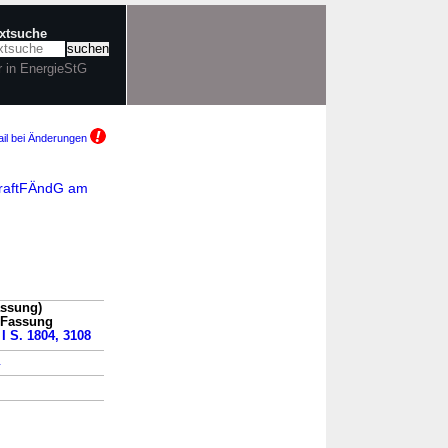
extsuche
r in EnergieStG
il bei Änderungen
oKraftFÄndG am
assung)
n Fassung
 I S. 1804, 3108
→