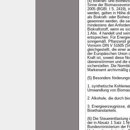
(4) Biokraft- und Biohei
Sinne der Biomasseveror
2005 (BGBl. I S. 2419), i
werden, gelten in Höhe di
als Biokraft- oder Biohei
gewonnen werden, die se
mindestens den Anforderu
Biokraftstoff, wenn es s
1 Abs. 4 handelt und se
entsprechen. Für Energiee
sinngemäß. Pflanzenöl gi
Vornorm DIN V 51605 (Sta
gleichgestellt, die einer
der Europäischen Union 
Kraft ist, soweit diese 
übereinstimmen und die e
sicherstellen. Die Normb
Markenamt archivmäßig ge
(5) Besonders förderungs
1. synthetische Kohlenw
Umwandlung von Biomas
2. Alkohole, die durch b
3. Energieerzeugnisse, d
Bioethanolanteils.
(6) Die Steuerentlastun
der in Absatz 1 Satz 1 Nr
Bundesministerium der Fi