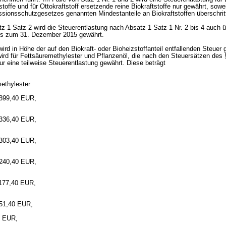
toffe und für Ottokraftstoff ersetzende reine Biokraftstoffe nur gewährt, sowei
ionsschutzgesetzes genannten Mindestanteile an Biokraftstoffen überschrit
z 1 Satz 2 wird die Steuerentlastung nach Absatz 1 Satz 1 Nr. 2 bis 4 auch ü
is zum 31. Dezember 2015 gewährt.
wird in Höhe der auf den Biokraft- oder Bioheizstoffanteil entfallenden Steuer 
rd für Fettsäuremethylester und Pflanzenöl, die nach den Steuersätzen des §
ur eine teilweise Steuerentlastung gewährt. Diese beträgt
methylester
 399,40 EUR,
 336,40 EUR,
 303,40 EUR,
 240,40 EUR,
 177,40 EUR,
 51,40 EUR,
0 EUR,