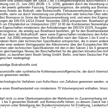
zstoffe sind unbeschadet der Sätze 2 bis 5 Energieerzeugnisse ausschließlic
dnung vom 21. Juni 2001 (BGBl. I S. 1234), geändert durch die Verordnung v
n der jeweils geltenden Fassung. Energieerzeugnisse, die anteilig aus Biomas
eses Anteils als Biokraft- oder Bioheizstoffe. Fettsäuremethylester gelten in
zstoffe, wenn sie durch Veresterung von pflanzlichen oder tierischen Ölen oder
lbst Biomasse im Sinne der Biomasseverordnung sind, und wenn ihre Eigens
ngen der DIN EN 14214 (Stand: November 2003) entsprechen. Bioethanol gilt
ich um Ethylalkohol ex Unterposition 2207 10 00 der Kombinierten Nomenklatu
ine Eigenschaften mindestens den Anforderungen der DIN EN 15376, Ausgabe
rzeugnisse, die anteilig aus Bioethanol bestehen, gilt für den Bioethanolantei
lt nur dann als Biokraftstoff, wenn seine Eigenschaften mindestens den Anfo
nd: Juli 2006) entsprechen. Den Kraftstoffen nach den Sätzen 1 bis 6 sind so
 anderen Norm oder technischen Spezifikation entsprechen, die in einem andere
oder einer anderen Vertragspartei des Abkommens über den Europäischen Wir
Normen oder technischen Spezifikationen mit den in den Sätzen 1 bis 6 genan
in gleichwertiges Niveau der Beschaffenheit für die gleichen klimatischen An
lätter, zu beziehen beim Beuth Verlag GmbH, Berlin, sind beim Deutschen Pat
sichert niedergelegt.
würdige Biokraftstoffe sind
asserstoffe oder synthetische Kohlenwasserstoffgemische, die durch thermo
se gewonnen werden,
iotechnologische Verfahren zum Aufschluss von Zellulose gewonnen werden, o
ie einen Bioethanolanteil von mindestens 70 Volumenprozent enthalten, hinsic
g darf nicht zu einer Überkompensation der Mehrkosten im Zusammenhang mit
. 1 bis 5 genannten Biokraft- und Bioheizstoffe führen; zu diesem Zweck hat 
nanzen unter Beteiligung des Bundesministeriums für Ernährung, Landwirtsch