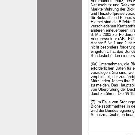
Verbraucherschutz, des 
Naturschutz und Reaktors
Markteinführung der Biokr
und Heizstoffpreise vorz
für Biokraft- und Biohei
Hierbei sind die Effekte
verschiedenen Kraftstoffe
anderen erneuerbaren Kr
8. Mai 2003 zur Förderun
Verkehrssektor (ABl. EU 
Absatz 5 Nr. 1 und 2 ist 
nicht besonders förderun
eingeführt, hat das Bund
Bundesbehörden eine ers
(6a) Unternehmen, die Bio
erforderlichen Daten für
vorzulegen. Sie sind, we
verpflichtet, der zustän
März jeden Jahres ihre P
zu melden. Das Hauptzoll
von Überprüfung der Buch
durchzuführen. Die §§ 19
(7) Im Falle von Störunge
Bioheizstoffmarktes in d
wird die Bundesregierung
Schutzmaßnahmen beant