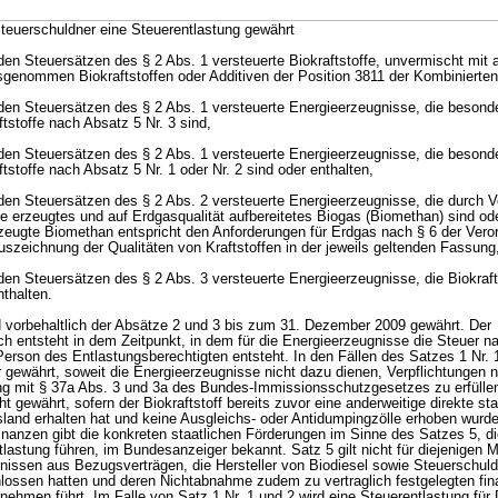
Steuerschuldner eine Steuerentlastung gewährt
 den Steuersätzen des § 2 Abs. 1 versteuerte Biokraftstoffe, unvermischt mit 
genommen Biokraftstoffen oder Additiven der Position 3811 der Kombinierte
 den Steuersätzen des § 2 Abs. 1 versteuerte Energieerzeugnisse, die besond
tstoffe nach Absatz 5 Nr. 3 sind,
 den Steuersätzen des § 2 Abs. 1 versteuerte Energieerzeugnisse, die besond
tstoffe nach Absatz 5 Nr. 1 oder Nr. 2 sind oder enthalten,
 den Steuersätzen des § 2 Abs. 2 versteuerte Energieerzeugnisse, die durch 
 erzeugtes und auf Erdgasqualität aufbereitetes Biogas (Biomethan) sind ode
zeugte Biomethan entspricht den Anforderungen für Erdgas nach § 6 der Vero
uszeichnung der Qualitäten von Kraftstoffen in der jeweils geltenden Fassung
den Steuersätzen des § 2 Abs. 3 versteuerte Energieerzeugnisse, die Biokraft
nthalten.
d vorbehaltlich der Absätze 2 und 3 bis zum 31. Dezember 2009 gewährt. Der
h entsteht in dem Zeitpunkt, in dem für die Energieerzeugnisse die Steuer n
erson des Entlastungsberechtigten entsteht. In den Fällen des Satzes 1 Nr. 1
r gewährt, soweit die Energieerzeugnisse nicht dazu dienen, Verpflichtungen 
ng mit § 37a Abs. 3 und 3a des Bundes-Immissionsschutzgesetzes zu erfülle
t gewährt, sofern der Biokraftstoff bereits zuvor eine anderweitige direkte sta
sland erhalten hat und keine Ausgleichs- oder Antidumpingzölle erhoben wurd
nanzen gibt die konkreten staatlichen Förderungen im Sinne des Satzes 5, d
lastung führen, im Bundesanzeiger bekannt. Satz 5 gilt nicht für diejenigen 
issen aus Bezugsverträgen, die Hersteller von Biodiesel sowie Steuerschuld
ssen hatten und deren Nichtabnahme zudem zu vertraglich festgelegten fina
nehmen führt. Im Falle von Satz 1 Nr. 1 und 2 wird eine Steuerentlastung für D