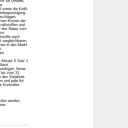
ums für Umwelt,
ie
 sowie die Kraft-
uerbegünstigung
uschlagen.
ernen Kosten der
raftstoffen und
nd des Rates vom
 im
tstoffe nach
t vergleichbaren,
neu in den Markt
n
en.
ch Absatz 6 Satz 1
llamt
verfügen, ferner
 bis zum 31.
n des Vorjahres
n und jede Art
e Kontrollen
rufen werden,
eter