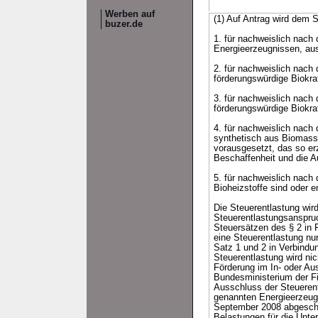
Werben auf
(1) Auf Antrag wird dem 
buzer.de
1. für nachweislich nach
Energieerzeugnissen, aus
2. für nachweislich nach
förderungswürdige Biokraf
3. für nachweislich nach
förderungswürdige Biokraf
4. für nachweislich nach
synthetisch aus Biomasse
vorausgesetzt, das so er
Beschaffenheit und die A
5. für nachweislich nach 
Bioheizstoffe sind oder e
Die Steuerentlastung wir
Steuerentlastungsanspruc
Steuersätzen des § 2 in P
eine Steuerentlastung nu
Satz 1 und 2 in Verbindu
Steuerentlastung wird nich
Förderung im In- oder Au
Bundesministerium der Fi
Ausschluss der Steuerent
genannten Energieerzeugn
September 2008 abgeschlo
Belastungen für die Unter