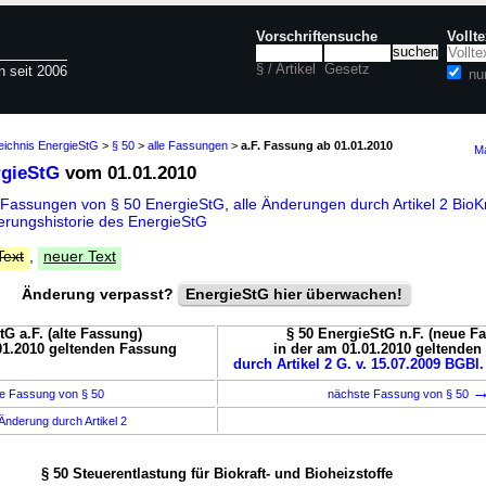
Vorschriftensuche
Vollt
§ / Artikel
Gesetz
n seit 2006
nu
eichnis EnergieStG
>
§ 50
>
alle Fassungen
>
a.F. Fassung ab 01.01.2010
Ma
rgieStG
vom 01.01.2010
 Fassungen von § 50 EnergieStG
,
alle Änderungen durch Artikel 2 Bi
rungshistorie des EnergieStG
Text
,
neuer Text
Änderung verpasst?
EnergieStG hier überwachen!
tG a.F. (alte Fassung)
§ 50 EnergieStG n.F. (neue F
01.2010 geltenden Fassung
in der am 01.01.2010 geltende
durch Artikel 2 G. v. 15.07.2009 BGBl.
e Fassung von § 50
nächste Fassung von § 50
Änderung durch Artikel 2
§ 50 Steuerentlastung für Biokraft- und Bioheizstoffe