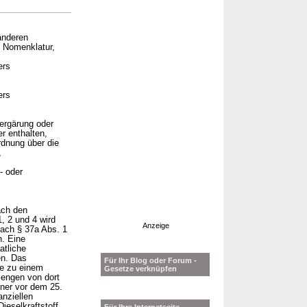
anderen
n Nomenklatur,
ers
ers
Vergärung oder
r enthalten,
rdnung über die
,
- oder
ach den
, 2 und 4 wird
Anzeige
nach § 37a Abs. 1
n. Eine
atliche
en. Das
Für Ihr Blog oder Forum -
ie zu einem
Gesetze verknüpfen
Mengen von dort
ner vor dem 25.
nziellen
ieselkraftstoff