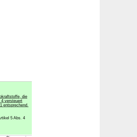
kraftstoffe, die
 4 versteuert
 1 entsprechend.
rtikel 5 Abs. 4