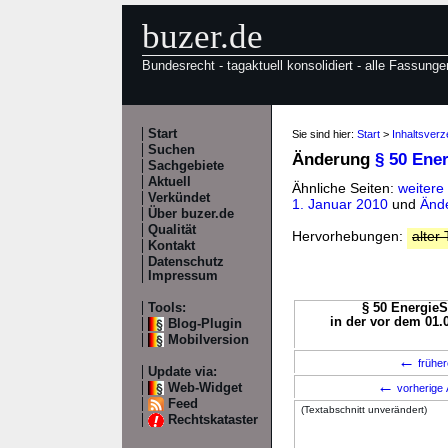
buzer.de
Bundesrecht - tagaktuell konsolidiert - alle Fassunge
Start
Sie sind hier:
Start
>
Inhaltsverz
Suchen
Änderung
§ 50 Ene
Sachgebiete
Aktuell
Ähnliche Seiten:
weitere
Verkündet
1. Januar 2010
und
Ände
Über buzer.de
Qualität
Hervorhebungen:
alter 
Kontakt
Datenschutz
Impressum
Tools:
§ 50 EnergieS
in der vor dem 01.
Blog-Plugin
Mobilversion
←
früher
Update via:
←
Web-Widget
vorherige 
Feed
(Textabschnitt unverändert)
Rechtskataster