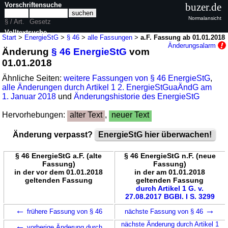
Vorschriftensuche
buzer.de
Normalansicht
§ / Art.
Gesetz
Volltextsuche
Start
>
EnergieStG
>
§ 46
>
alle Fassungen
>
a.F. Fassung ab 01.01.2018
Änderungsalarm
Änderung
§ 46 EnergieStG
vom
nur in EnergieStG
01.01.2018
Ähnliche Seiten:
weitere Fassungen von § 46 EnergieStG
,
alle Änderungen durch Artikel 1 2. EnergieStGuaÄndG am
1. Januar 2018
und
Änderungshistorie des EnergieStG
Hervorhebungen:
alter Text
,
neuer Text
Änderung verpasst?
EnergieStG hier überwachen!
§ 46 EnergieStG a.F. (alte
§ 46 EnergieStG n.F. (neue
Fassung)
Fassung)
in der vor dem 01.01.2018
in der am 01.01.2018
geltenden Fassung
geltenden Fassung
durch Artikel 1 G. v.
27.08.2017 BGBl. I S. 3299
←
→
frühere Fassung von § 46
nächste Fassung von § 46
←
nächste Änderung durch Artikel 1
vorherige Änderung durch