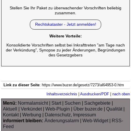
Stellen Sie Ihr Paket zu überwachender Vorschriften beliebig
zusammen.
Rechtskataster - Jetzt anmelden!
Weitere Vorteile:
Konsolidierte Vorschriften selbst bei Inkrafttreten "am Tage nach
der Verkündung", Synopse zu jeder Änderungen, Begründungen
des Gesetzgebers
Link zu dieser Seite
: https://www.buzer.de/gesetz/7273/al64953-0.htm
Inhaltsverzeichnis
|
Ausdrucken/PDF
|
nach oben
Menü:
Normalansicht
|
Start
|
Suchen
|
Sachgebiete
|
Aktuell
|
Verkündet
|
Web-Plugin
|
Über buzer.de
|
Qualität
|
Kontakt
|
Werbung
|
Datenschutz, Impressum
informiert bleiben:
Änderungsalarm
|
Web-Widget
|
RSS-
Feed