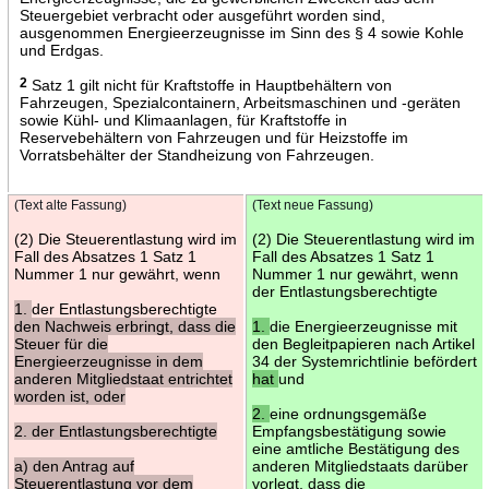
Steuergebiet verbracht oder ausgeführt worden sind,
ausgenommen Energieerzeugnisse im Sinn des § 4 sowie Kohle
und Erdgas.
2
Satz 1 gilt nicht für Kraftstoffe in Hauptbehältern von
Fahrzeugen, Spezialcontainern, Arbeitsmaschinen und -geräten
sowie Kühl- und Klimaanlagen, für Kraftstoffe in
Reservebehältern von Fahrzeugen und für Heizstoffe im
Vorratsbehälter der Standheizung von Fahrzeugen.
(Text alte Fassung)
(Text neue Fassung)
(2) Die Steuerentlastung wird im
(2) Die Steuerentlastung wird im
Fall des Absatzes 1 Satz 1
Fall des Absatzes 1 Satz 1
Nummer 1 nur gewährt, wenn
Nummer 1 nur gewährt, wenn
der Entlastungsberechtigte
1.
der Entlastungsberechtigte
den Nachweis erbringt, dass die
1.
die Energieerzeugnisse mit
Steuer für die
den Begleitpapieren nach Artikel
Energieerzeugnisse in dem
34 der Systemrichtlinie befördert
anderen Mitgliedstaat entrichtet
hat
und
worden ist, oder
2.
eine ordnungsgemäße
2. der Entlastungsberechtigte
Empfangsbestätigung sowie
eine amtliche Bestätigung des
a) den Antrag auf
anderen Mitgliedstaats darüber
Steuerentlastung vor dem
vorlegt, dass die