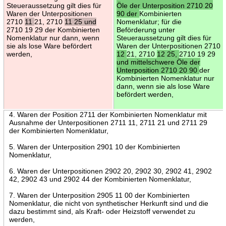
Steueraussetzung gilt dies für
Öle der Unterposition 2710 20
Waren der Unterpositionen
90 der
Kombinierten
2710
11
21, 2710
11 25 und
Nomenklatur; für die
2710 19 29 der Kombinierten
Beförderung unter
Nomenklatur nur dann, wenn
Steueraussetzung gilt dies für
sie als lose Ware befördert
Waren der Unterpositionen 2710
werden,
12
21, 2710
12 25,
2710 19 29
und mittelschwere Öle der
Unterposition 2710 20 90
der
Kombinierten Nomenklatur nur
dann, wenn sie als lose Ware
befördert werden,
4. Waren der Position 2711 der Kombinierten Nomenklatur mit
Ausnahme der Unterpositionen 2711 11, 2711 21 und 2711 29
der Kombinierten Nomenklatur,
5. Waren der Unterposition 2901 10 der Kombinierten
Nomenklatur,
6. Waren der Unterpositionen 2902 20, 2902 30, 2902 41, 2902
42, 2902 43 und 2902 44 der Kombinierten Nomenklatur,
7. Waren der Unterposition 2905 11 00 der Kombinierten
Nomenklatur, die nicht von synthetischer Herkunft sind und die
dazu bestimmt sind, als Kraft- oder Heizstoff verwendet zu
werden,