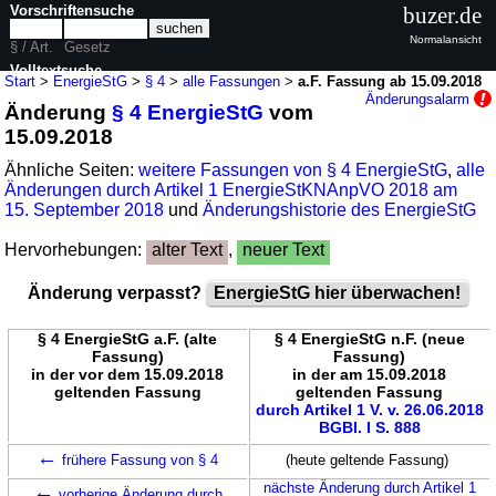
Vorschriftensuche
buzer.de
Normalansicht
§ / Art.
Gesetz
Volltextsuche
Start
>
EnergieStG
>
§ 4
>
alle Fassungen
>
a.F. Fassung ab 15.09.2018
Änderungsalarm
Änderung
§ 4 EnergieStG
vom
nur in EnergieStG
15.09.2018
Ähnliche Seiten:
weitere Fassungen von § 4 EnergieStG
,
alle
Änderungen durch Artikel 1 EnergieStKNAnpVO 2018 am
15. September 2018
und
Änderungshistorie des EnergieStG
Hervorhebungen:
alter Text
,
neuer Text
Änderung verpasst?
EnergieStG hier überwachen!
§ 4 EnergieStG a.F. (alte
§ 4 EnergieStG n.F. (neue
Fassung)
Fassung)
in der vor dem 15.09.2018
in der am 15.09.2018
geltenden Fassung
geltenden Fassung
durch Artikel 1 V. v. 26.06.2018
BGBl. I S. 888
←
frühere Fassung von § 4
(heute geltende Fassung)
←
nächste Änderung durch Artikel 1
vorherige Änderung durch