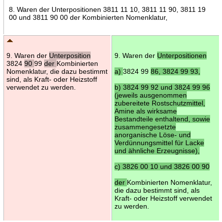
8. Waren der Unterpositionen 3811 11 10, 3811 11 90, 3811 19
00 und 3811 90 00 der Kombinierten Nomenklatur,
9. Waren der
Unterposition
9. Waren der
Unterpositionen
3824
90
99
der
Kombinierten
Nomenklatur, die dazu bestimmt
a)
3824 99
86, 3824 99 93,
sind, als Kraft- oder Heizstoff
verwendet zu werden.
b) 3824 99 92 und 3824 99 96
(jeweils ausgenommen
zubereitete Rostschutzmittel,
Amine als wirksame
Bestandteile enthaltend, sowie
zusammengesetzte
anorganische Löse- und
Verdünnungsmittel für Lacke
und ähnliche Erzeugnisse),
c) 3826 00 10 und 3826 00 90
der
Kombinierten Nomenklatur,
die dazu bestimmt sind, als
Kraft- oder Heizstoff verwendet
zu werden.