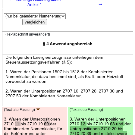
→
Artikel 1
(Textabschnitt unverändert)
§ 4 Anwendungsbereich
Die folgenden Energieerzeugnisse unterliegen dem
Steueraussetzungsverfahren (§ 5):
1. Waren der Positionen 1507 bis 1518 der Kombinierten
Nomenklatur, die dazu bestimmt sind, als Kraft- oder Heizstoff
verwendet zu werden,
2. Waren der Unterpositionen 2707 10, 2707 20, 2707 30 und
2707 50 der Kombinierten Nomenklatur,
(Text alte Fassung)
(Text neue Fassung)
3. Waren der Unterpositionen
3. Waren der Unterpositionen
2710
11
bis 2710 19
69
der
2710
12
bis 2710 19
68 und
der
Kombinierten Nomenklatur; für
Unterpositionen 2710 20 bis
die Beförderung unter
2710 20 39 und mittelschwere