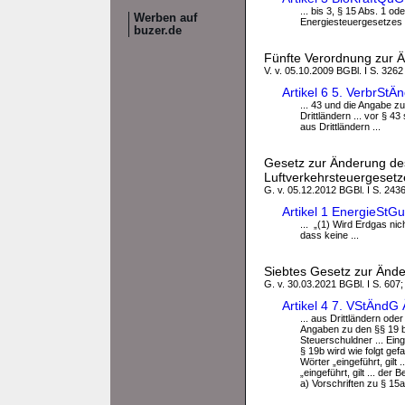
... bis 3, § 15 Abs. 1 o
Werben auf
Energiesteuergesetzes a
buzer.de
Fünfte Verordnung zur 
V. v. 05.10.2009 BGBl. I S. 3262
Artikel 6 5. VerbrSt
... 43 und die Angabe z
Drittländern ... vor § 4
aus Drittländern ...
Gesetz zur Änderung de
Luftverkehrsteuergesetz
G. v. 05.12.2012 BGBl. I S. 243
Artikel 1 EnergieSt
... „(1) Wird Erdgas ni
dass keine ...
Siebtes Gesetz zur Änd
G. v. 30.03.2021 BGBl. I S. 607;
Artikel 4 7. VStÄndG
... aus Drittländern ode
Angaben zu den §§ 19 bi
Steuerschuldner ... Ein
§ 19b wird wie folgt gef
Wörter „eingeführt, gilt 
„eingeführt, gilt ... 
a) Vorschriften zu § 15a