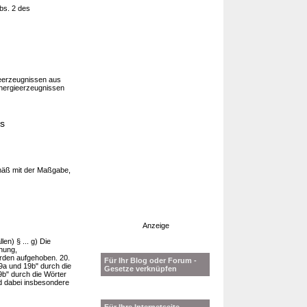
Abs. 2 des
ieerzeugnissen aus
nergieerzeugnissen
es
emäß mit der Maßgabe,
Anzeige
en) § ... g) Die
hung,
den aufgehoben. 20.
Für Ihr Blog oder Forum -
19a und 19b" durch die
Gesetze verknüpfen
9b" durch die Wörter
d dabei insbesondere