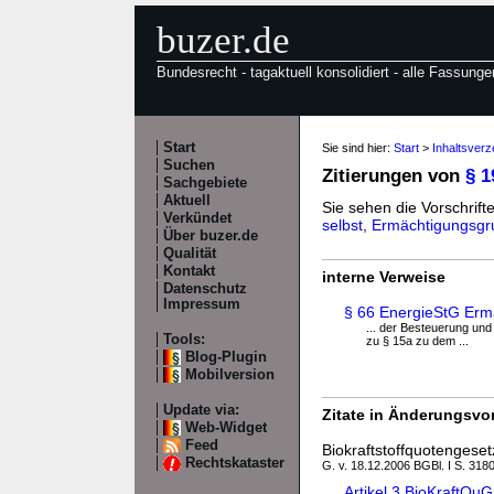
buzer.de
Bundesrecht - tagaktuell konsolidiert - alle Fassunge
Start
Sie sind hier:
Start
>
Inhaltsverz
Suchen
Zitierungen von
§ 1
Sachgebiete
Aktuell
Sie sehen die Vorschrifte
Verkündet
selbst
,
Ermächtigungsgr
Über buzer.de
Qualität
Kontakt
interne Verweise
Datenschutz
Impressum
§ 66 EnergieStG Erm
... der Besteuerung u
Tools:
zu § 15a zu dem ...
Blog-Plugin
Mobilversion
Update via:
Zitate in Änderungsvor
Web-Widget
Feed
Biokraftstoffquotengese
Rechtskataster
G. v. 18.12.2006 BGBl. I S. 3180
Artikel 3 BioKraftQ