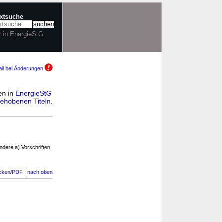
extsuche
r in EnergieStG
il bei Änderungen
ten in
EnergieStG
ehobenen Titeln
.
dere a) Vorschriften
cken/PDF
|
nach oben