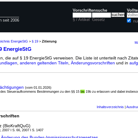
Vorschriftensuche
Vollt
§ / Artikel
Gesetz
n seit 2006
nu
eichnis EnergieStG
>
§ 19
>
Zitierung
Ma
9 EnergieStG
n, die auf § 19 EnergieStG verweisen. Die Liste ist unterteilt nach Zita
undlagen
,
anderen geltenden Titeln
,
Änderungsvorschriften
und in
aufg
ächtigungen
(vom 01.01.2026)
nd des Steueraufkommens Bestimmungen zu den §§ 15
bis
19b zu erlassen und dabei insbeson
Inhaltsverzeichnis
|
Ausdru
schriften
tz (BioKraftQuG)
, 2007 I S. 66, 2007 I S. 1407
uG Änderung des Bundes-Immissionsschutzgesetzes