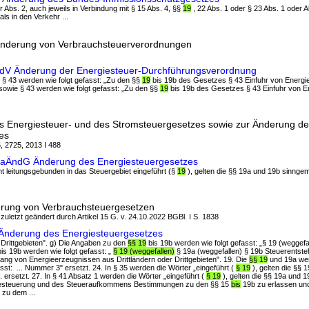
der Abs. 2, auch jeweils in Verbindung mit § 15 Abs. 4, §§
19
, 22 Abs. 1 oder § 23 Abs. 1 oder 
ls in den Verkehr ...
Änderung von Verbrauchsteuerverordnungen
ÄndV Änderung der Energiesteuer-Durchführungsverordnung
u § 43 werden wie folgt gefasst: „Zu den §§
19
bis 19b des Gesetzes § 43 Einfuhr von Energ
3 sowie § 43 werden wie folgt gefasst: „Zu den §§
19
bis 19b des Gesetzes § 43 Einfuhr von E
s Energiesteuer- und des Stromsteuergesetzes sowie zur Änderung d
es
6, 2725, 2013 I 488
GuaÄndG Änderung des Energiesteuergesetzes
cht leitungsgebunden in das Steuergebiet eingeführt (§
19
), gelten die §§ 19a und 19b sinng
erung von Verbrauchsteuergesetzen
 zuletzt geändert durch Artikel 15 G. v. 24.10.2022 BGBl. I S. 1838
 Änderung des Energiesteuergesetzes
r Drittgebieten". g) Die Angaben zu den
§§ 19
bis 19b werden wie folgt gefasst: „§ 19 (weggefall
s 19b werden wie folgt gefasst: „
§ 19 (weggefallen)
§ 19a (weggefallen) § 19b Steuerentste
gang von Energieerzeugnissen aus Drittländern oder Drittgebieten". 19. Die
§§ 19
und 19a wer
asst: ... Nummer 3" ersetzt. 24. In § 35 werden die Wörter „eingeführt (
§ 19
), gelten die §§ 
... ersetzt. 27. In § 41 Absatz 1 werden die Wörter „eingeführt (
§ 19
), gelten die §§ 19a und 1
der Besteuerung und des Steueraufkommens Bestimmungen zu den §§ 15
bis
19b zu erlassen un
 zu dem ...