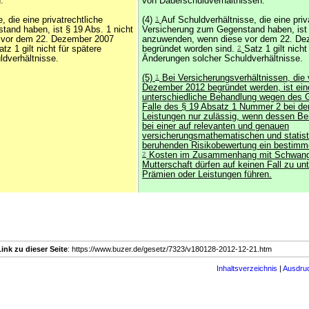
.
von Dauerschuldverhältnissen.
, die eine privatrechtliche
(4)
1
Auf Schuldverhältnisse, die eine priv
and haben, ist § 19 Abs. 1 nicht
Versicherung zum Gegenstand haben, ist 
 vor dem 22. Dezember 2007
anzuwenden, wenn diese vor dem 22. De
z 1 gilt nicht für spätere
begründet worden sind.
2
Satz 1 gilt nicht
dverhältnisse.
Änderungen solcher Schuldverhältnisse.
(5)
1
Bei Versicherungsverhältnissen, die
Dezember 2012 begründet werden, ist ein
unterschiedliche Behandlung wegen des 
Falle des § 19 Absatz 1 Nummer 2 bei de
Leistungen nur zulässig, wenn dessen Be
bei einer auf relevanten und genauen
versicherungsmathematischen und statis
beruhenden Risikobewertung ein bestimme
2
Kosten im Zusammenhang mit Schwang
Mutterschaft dürfen auf keinen Fall zu un
Prämien oder Leistungen führen.
Link zu dieser Seite
: https://www.buzer.de/gesetz/7323/v180128-2012-12-21.htm
Inhaltsverzeichnis
|
Ausdru