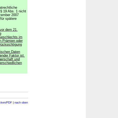
atrechtliche
§ 19 Abs. 1 nicht
zember 2007
 für spätere
 vor dem 21.
e
Geschlechts im
n Prämien oder
rücksichtigung
tischen Daten
nder Faktor ist.
erschaft und
terschiedlichen
cken/PDF
|
nach oben