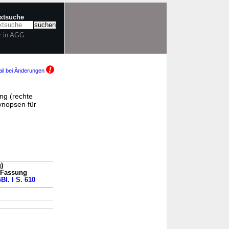
extsuche
r in AGG
il bei Änderungen
ng (rechte
ynopsen für
)
n Fassung
Bl. I S. 610