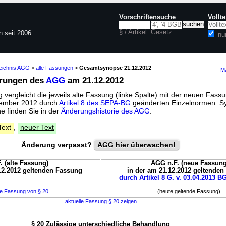
Vorschriftensuche
Vollt
§ / Artikel
Gesetz
n seit 2006
nu
zeichnis AGG
>
alle Fassungen
>
Gesamtsynopse 21.12.2012
Ma
erungen des
AGG
am 21.12.2012
vergleicht die jeweils alte Fassung (linke Spalte) mit der neuen Fassu
ezember 2012 durch
Artikel 8 des SEPA-BG
geänderten Einzelnormen. S
 finden Sie in der
Änderungshistorie des AGG
.
Text
,
neuer Text
Änderung verpasst?
AGG hier überwachen!
. (alte Fassung)
AGG n.F. (neue Fassung
12.2012 geltenden Fassung
in der am 21.12.2012 geltende
durch Artikel 8 G. v. 03.04.2013 BG
e Fassung von § 20
(heute geltende Fassung)
aktuelle Fassung § 20 zeigen
§ 20 Zulässige unterschiedliche Behandlung