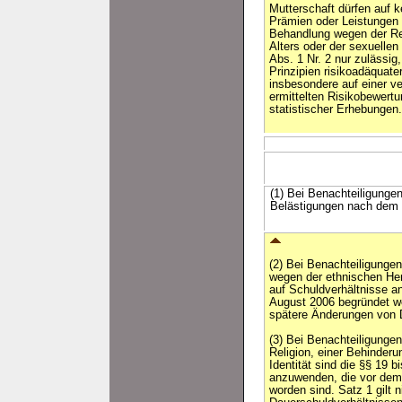
Mutterschaft dürfen auf k
Prämien oder Leistungen 
Behandlung wegen der Rel
Alters oder der sexuellen 
Abs. 1 Nr. 2 nur zulässig
Prinzipien risikoadäquater
insbesondere auf einer 
ermittelten Risikobewert
statistischer Erhebungen.
(1) Bei Benachteiligunge
Belästigungen nach dem 
(2) Bei Benachteiligunge
wegen der ethnischen Herk
auf Schuldverhältnisse a
August 2006 begründet wor
spätere Änderungen von 
(3) Bei Benachteiligunge
Religion, einer Behinderu
Identität sind die §§ 19 b
anzuwenden, die vor dem
worden sind. Satz 1 gilt 