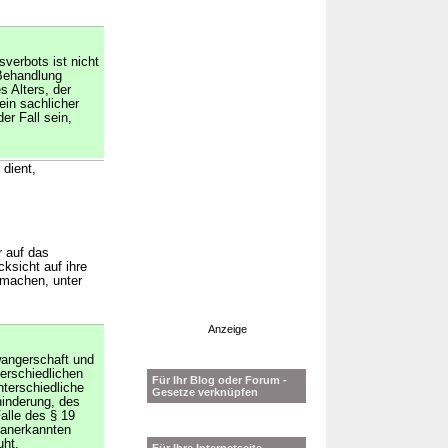
verbots ist nicht
 Behandlung
s Alters, der
ein sachlicher
er Fall sein,
dient,
r auf das
ksicht auf ihre
 machen, unter
Anzeige
angerschaft und
terschiedlichen
Für Ihr Blog oder Forum -
nterschiedliche
Gesetze verknüpfen
hinderung, des
Falle des § 19
f anerkannten
uht,