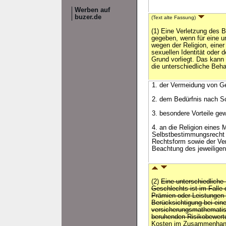
Werben auf
buzer.de
(Text alte Fassung)
(1) Eine Verletzung des B
gegeben, wenn für eine u
wegen der Religion, einer
sexuellen Identität oder 
Grund vorliegt. Das kann
die unterschiedliche Beh
1. der Vermeidung von Ge
2. dem Bedürfnis nach Sc
3. besondere Vorteile ge
4. an die Religion eines 
Selbstbestimmungsrecht d
Rechtsform sowie der Ver
Beachtung des jeweiligen 
(2)
Eine unterschiedlich
Geschlechts ist im Falle 
Prämien oder Leistungen 
Berücksichtigung bei ein
versicherungsmathematis
beruhenden Risikobewertu
Kosten im Zusammenhang