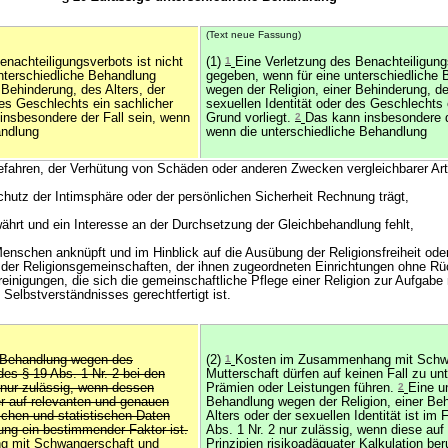
(Text neue Fassung)
enachteiligungsverbots ist nicht
(1)
1
Eine Verletzung des Benachteiligungs
nterschiedliche Behandlung
gegeben, wenn für eine unterschiedliche
 Behinderung, des Alters, der
wegen der Religion, einer Behinderung, de
des Geschlechts ein sachlicher
sexuellen Identität oder des Geschlechts 
 insbesondere der Fall sein, wenn
Grund vorliegt.
2
Das kann insbesondere d
andlung
wenn die unterschiedliche Behandlung
fahren, der Verhütung von Schäden oder anderen Zwecken vergleichbarer Art 
hutz der Intimsphäre oder der persönlichen Sicherheit Rechnung trägt,
währt und ein Interesse an der Durchsetzung der Gleichbehandlung fehlt,
Menschen anknüpft und im Hinblick auf die Ausübung der Religionsfreiheit ode
er Religionsgemeinschaften, der ihnen zugeordneten Einrichtungen ohne Rüc
einigungen, die sich die gemeinschaftliche Pflege einer Religion zur Aufgabe
Selbstverständnisses gerechtfertigt ist.
e Behandlung wegen des
(2)
1
Kosten im Zusammenhang mit Schw
des § 19 Abs. 1 Nr. 2 bei den
Mutterschaft dürfen auf keinen Fall zu un
nur zulässig, wenn dessen
Prämien oder Leistungen führen.
2
Eine u
er auf relevanten und genauen
Behandlung wegen der Religion, einer Be
chen und statistischen Daten
Alters oder der sexuellen Identität ist im 
ng ein bestimmender Faktor ist.
Abs. 1 Nr. 2 nur zulässig, wenn diese au
 mit Schwangerschaft und
Prinzipien risikoadäquater Kalkulation ber