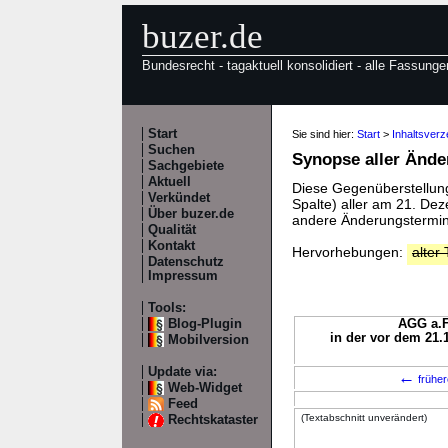
buzer.de
Bundesrecht - tagaktuell konsolidiert - alle Fassunge
Start
Sie sind hier:
Start
>
Inhaltsver
Suchen
Synopse aller Änd
Sachgebiete
Aktuell
Diese Gegenüberstellung 
Verkündet
Spalte) aller am 21. D
Über buzer.de
andere Änderungstermine
Qualität
Kontakt
Hervorhebungen:
alter 
Datenschutz
Impressum
Tools:
Blog-Plugin
AGG a.F
in der vor dem 21.
Mobilversion
Update via:
←
früher
Web-Widget
Feed
(Textabschnitt unverändert)
Rechtskataster