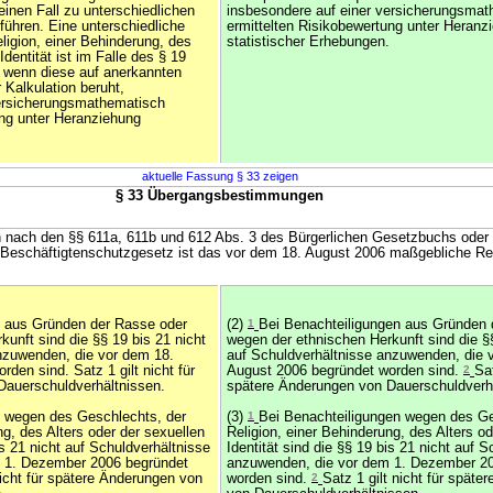
einen Fall zu unterschiedlichen
insbesondere auf einer versicherungsma
führen. Eine unterschiedliche
ermittelten Risikobewertung unter Heranz
igion, einer Behinderung, des
statistischer Erhebungen.
Identität ist im Falle des § 19
, wenn diese auf anerkannten
 Kalkulation beruht,
versicherungsmathematisch
ung unter Heranziehung
aktuelle Fassung § 33 zeigen
§ 33 Übergangsbestimmungen
n nach den §§ 611a, 611b und 612 Abs. 3 des Bürgerlichen Gesetzbuchs oder
Beschäftigtenschutzgesetz ist das vor dem 18. August 2006 maßgebliche R
n aus Gründen der Rasse oder
(2)
1
Bei Benachteiligungen aus Gründen 
unft sind die §§ 19 bis 21 nicht
wegen der ethnischen Herkunft sind die §§
nzuwenden, die vor dem 18.
auf Schuldverhältnisse anzuwenden, die 
den sind. Satz 1 gilt nicht für
August 2006 begründet worden sind.
2
Sat
Dauerschuldverhältnissen.
spätere Änderungen von Dauerschuldverh
n wegen des Geschlechts, der
(3)
1
Bei Benachteiligungen wegen des Ge
ng, des Alters oder der sexuellen
Religion, einer Behinderung, des Alters od
is 21 nicht auf Schuldverhältnisse
Identität sind die §§ 19 bis 21 nicht auf 
 1. Dezember 2006 begründet
anzuwenden, die vor dem 1. Dezember 2
nicht für spätere Änderungen von
worden sind.
2
Satz 1 gilt nicht für spät