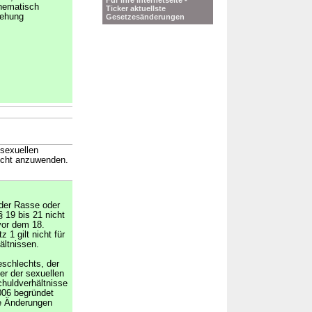
Für Ihre Internetseite -
thematisch
Ticker aktuellste
iehung
Gesetzesänderungen
 sexuellen
echt anzuwenden.
der Rasse oder
 19 bis 21 nicht
vor dem 18.
z 1 gilt nicht für
ältnissen.
schlechts, der
er der sexuellen
Schuldverhältnisse
006 begründet
ere Änderungen