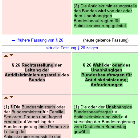
(3) Die Antidiskriminierungsstelle
des Bundes wird von der oder
dem Unabhängigen
Bundesbeauftragten für
Antidiskriminierung geleitet.
←
frühere Fassung von § 26
(heute geltende Fassung)
aktuelle Fassung § 26 zeigen
§ 26
Rechtsstellung
der
§ 26
Wahl
der
oder
des
Leitung der
Unabhängigen
Antidiskriminierungsstelle
des
Bundesbeauftragten für
Bundes
Antidiskriminierung;
Anforderungen
(1)
1
Die
Bundesministerin
oder
(1) Die oder der
Unabhängige
der
Bundesminister
für
Familie,
Bundesbeauftragte
für
Senioren, Frauen und Jugend
Antidiskriminierung wird
auf
ernennt
auf Vorschlag der
Vorschlag der Bundesregierung
Bundesregierung
eine Person zur
vom Deutschen Bundestag
Leitung der
gewählt.
Antidiskriminierungsstelle des