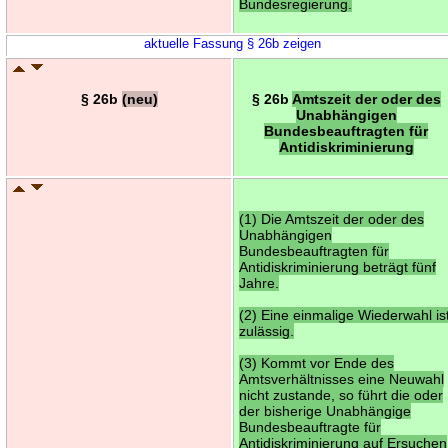
Bundesregierung.
aktuelle Fassung § 26b zeigen
§ 26b
(neu)
§ 26b
Amtszeit der oder des
Unabhängigen
Bundesbeauftragten für
Antidiskriminierung
(1) Die Amtszeit der oder des
Unabhängigen
Bundesbeauftragten für
Antidiskriminierung beträgt fünf
Jahre.
(2) Eine einmalige Wiederwahl is
zulässig.
(3) Kommt vor Ende des
Amtsverhältnisses eine Neuwahl
nicht zustande, so führt die oder
der bisherige Unabhängige
Bundesbeauftragte für
Antidiskriminierung auf Ersuchen