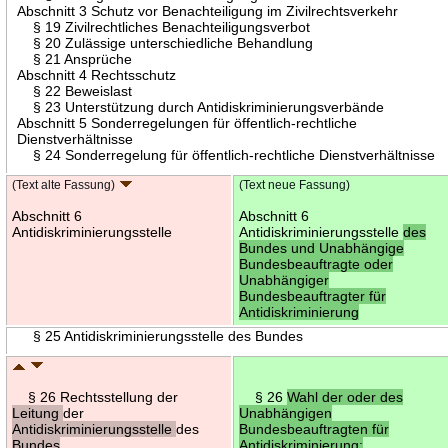
Abschnitt 3 Schutz vor Benachteiligung im Zivilrechtsverkehr
§ 19 Zivilrechtliches Benachteiligungsverbot
§ 20 Zulässige unterschiedliche Behandlung
§ 21 Ansprüche
Abschnitt 4 Rechtsschutz
§ 22 Beweislast
§ 23 Unterstützung durch Antidiskriminierungsverbände
Abschnitt 5 Sonderregelungen für öffentlich-rechtliche
Dienstverhältnisse
§ 24 Sonderregelung für öffentlich-rechtliche Dienstverhältnisse
(Text alte Fassung)
(Text neue Fassung)
Abschnitt 6
Abschnitt 6
Antidiskriminierungsstelle
Antidiskriminierungsstelle
des
Bundes und Unabhängige
Bundesbeauftragte oder
Unabhängiger
Bundesbeauftragter für
Antidiskriminierung
§ 25 Antidiskriminierungsstelle des Bundes
§ 26 Rechtsstellung der
§ 26
Wahl der oder des
Leitung
der
Unabhängigen
Antidiskriminierungsstelle
des
Bundesbeauftragten für
Bundes
Antidiskriminierung;