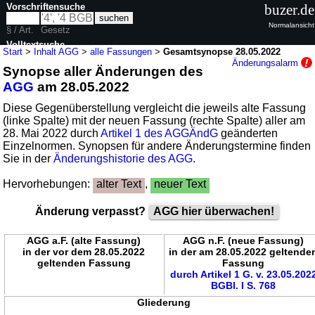
Vorschriftensuche
buzer.de
Normalansicht
§ / Art.
Gesetz
Volltextsuche
Start
>
Inhalt AGG
>
alle Fassungen
>
Gesamtsynopse 28.05.2022
Änderungsalarm
Synopse aller Änderungen des
nur in AGG
AGG
am 28.05.2022
Diese Gegenüberstellung vergleicht die jeweils alte Fassung
(linke Spalte) mit der neuen Fassung (rechte Spalte) aller am
28. Mai 2022 durch
Artikel 1 des AGGÄndG
geänderten
Einzelnormen. Synopsen für andere Änderungstermine finden
Sie in der
Änderungshistorie des AGG
.
Hervorhebungen:
alter Text
,
neuer Text
Änderung verpasst?
AGG hier überwachen!
AGG a.F. (alte Fassung)
AGG n.F. (neue Fassung)
in der vor dem 28.05.2022
in der am 28.05.2022 geltende
geltenden Fassung
Fassung
durch Artikel 1 G. v. 23.05.202
BGBl. I S. 768
Gliederung