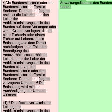
2
Die
Bundesministerin
oder der
Verwaltungsdienstes des Bunde
Bundesminister
für
Familie,
haben.
Senioren, Frauen
und
Jugend
entlässt die Leiterin
oder
den
Leiter der
Antidiskriminierungsstelle des
Bundes auf deren Verlangen oder
wenn Gründe vorliegen,
die
bei
einer Richterin oder einem
Richter auf Lebenszeit die
Entlassung aus dem Dienst
rechtfertigen.
3
Im Falle der
Beendigung des
Amtsverhältnisses erhält die
Leiterin oder der Leiter der
Antidiskriminierungsstelle des
Bundes eine von der
Bundesministerin oder dem
Bundesminister für Familie,
Senioren, Frauen
und
Jugend
vollzogene Urkunde.
4
Die
Entlassung wird mit
der
Aushändigung der Urkunde
wirksam.
(4)
1
Das Rechtsverhältnis der
Leitung der
Antidiskriminierungsstelle des