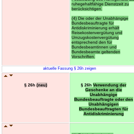
ruhegehaltfähige Dienstzeit zu
berücksichtigen.
(4) Die oder der Unabhängige
Bundesbeauftragte für
Antidiskriminierung erhält
Reisekostenvergütung und
Umzugskostenvergütung
entsprechend den für
Bundesbeamtinnen und
Bundesbeamte geltenden
Vorschriften.
aktuelle Fassung § 26h zeigen
§ 26h
(neu)
§ 26h
Verwendung der
Geschenke an die
Unabhängige
Bundesbeauftragte oder den
Unabhängigen
Bundesbeauftragten für
Antidiskriminierung