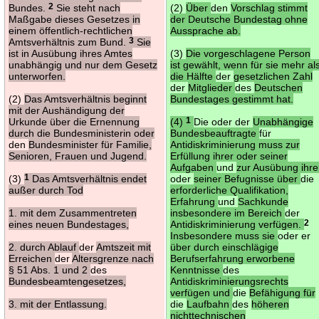
Bundes.
2
Sie steht nach
(2)
Über
den
Vorschlag stimmt
Maßgabe dieses Gesetzes in
der Deutsche Bundestag ohne
einem öffentlich-rechtlichen
Aussprache ab.
Amtsverhältnis zum Bund.
3
Sie
ist in Ausübung ihres Amtes
(3)
Die vorgeschlagene Person
unabhängig und nur dem Gesetz
ist gewählt, wenn für sie mehr al
unterworfen.
die Hälfte
der
gesetzlichen Zahl
der
Mitglieder
des
Deutschen
(2)
Das Amtsverhältnis beginnt
Bundestages gestimmt hat.
mit der Aushändigung der
Urkunde über die Ernennung
(4)
1
Die oder der
Unabhängige
durch die Bundesministerin oder
Bundesbeauftragte
für
den
Bundesminister für Familie,
Antidiskriminierung muss zur
Senioren, Frauen und Jugend.
Erfüllung ihrer oder seiner
Aufgaben
und
zur Ausübung ihre
(3)
1
Das Amtsverhältnis endet
oder
seiner Befugnisse über
die
außer durch Tod
erforderliche Qualifikation,
Erfahrung
und
Sachkunde
1. mit dem Zusammentreten
insbesondere im Bereich
der
eines neuen Bundestages,
Antidiskriminierung verfügen.
2
Insbesondere muss sie
oder er
2. durch Ablauf
der
Amtszeit mit
über durch einschlägige
Erreichen
der
Altersgrenze nach
Berufserfahrung erworbene
§ 51 Abs. 1 und 2
des
Kenntnisse
des
Bundesbeamtengesetzes,
Antidiskriminierungsrechts
verfügen und
die
Befähigung für
3. mit der Entlassung.
die
Laufbahn
des
höheren
nichttechnischen