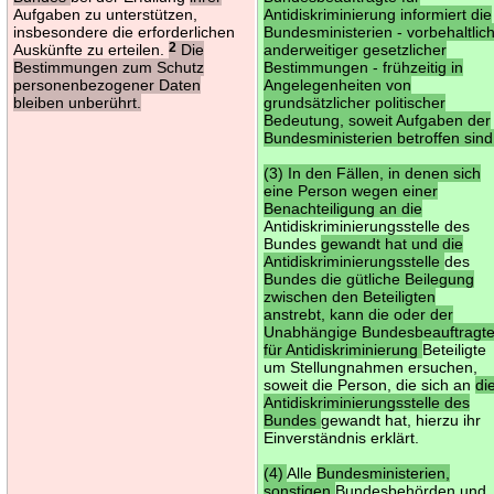
Aufgaben zu unterstützen,
Antidiskriminierung informiert die
insbesondere die erforderlichen
Bundesministerien - vorbehaltlic
Auskünfte zu erteilen.
2
Die
anderweitiger gesetzlicher
Bestimmungen zum Schutz
Bestimmungen - frühzeitig in
personenbezogener Daten
Angelegenheiten von
bleiben unberührt.
grundsätzlicher politischer
Bedeutung, soweit Aufgaben der
Bundesministerien betroffen sind
(3) In den Fällen, in denen sich
eine Person wegen einer
Benachteiligung an die
Antidiskriminierungsstelle des
Bundes
gewandt hat und die
Antidiskriminierungsstelle
des
Bundes die gütliche Beilegung
zwischen den Beteiligten
anstrebt, kann die oder der
Unabhängige Bundesbeauftragt
für Antidiskriminierung
Beteiligte
um Stellungnahmen ersuchen,
soweit die Person, die sich an
di
Antidiskriminierungsstelle des
Bundes
gewandt hat, hierzu ihr
Einverständnis erklärt.
(4)
Alle
Bundesministerien,
sonstigen
Bundesbehörden und