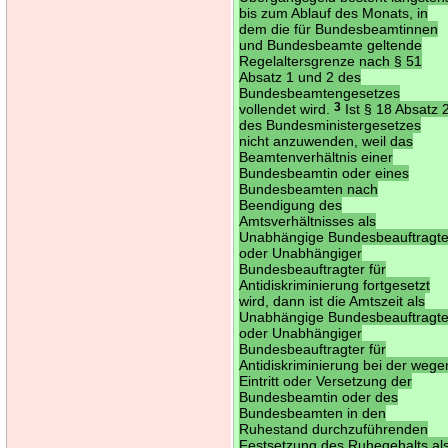
bis zum Ablauf des Monats, in
dem die für Bundesbeamtinnen
und Bundesbeamte geltende
Regelaltersgrenze nach § 51
Absatz 1 und 2 des
Bundesbeamtengesetzes
vollendet wird.
3
Ist § 18 Absatz 
des Bundesministergesetzes
nicht anzuwenden, weil das
Beamtenverhältnis einer
Bundesbeamtin oder eines
Bundesbeamten nach
Beendigung des
Amtsverhältnisses als
Unabhängige Bundesbeauftragt
oder Unabhängiger
Bundesbeauftragter für
Antidiskriminierung fortgesetzt
wird, dann ist die Amtszeit als
Unabhängige Bundesbeauftragt
oder Unabhängiger
Bundesbeauftragter für
Antidiskriminierung bei der wege
Eintritt oder Versetzung der
Bundesbeamtin oder des
Bundesbeamten in den
Ruhestand durchzuführenden
Festsetzung des Ruhegehalts al