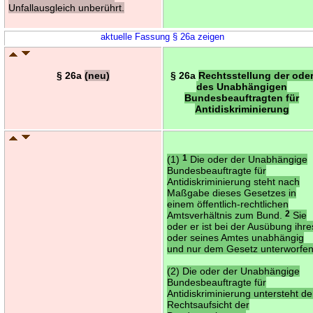
Unfallausgleich unberührt.
aktuelle Fassung § 26a zeigen
§ 26a
(neu)
§ 26a
Rechtsstellung der ode
des Unabhängigen
Bundesbeauftragten für
Antidiskriminierung
(1)
1
Die oder der Unabhängige
Bundesbeauftragte für
Antidiskriminierung steht nach
Maßgabe dieses Gesetzes in
einem öffentlich-rechtlichen
Amtsverhältnis zum Bund.
2
Sie
oder er ist bei der Ausübung ihre
oder seines Amtes unabhängig
und nur dem Gesetz unterworfen
(2) Die oder der Unabhängige
Bundesbeauftragte für
Antidiskriminierung untersteht de
Rechtsaufsicht der