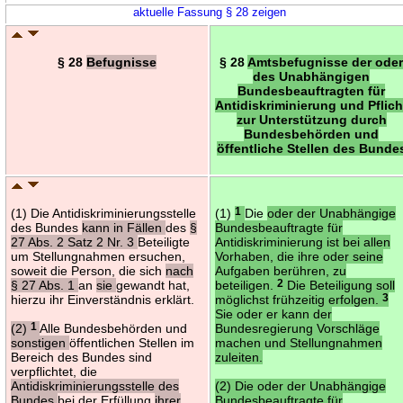
aktuelle Fassung § 28 zeigen
§ 28
Befugnisse
§ 28
Amtsbefugnisse der ode
des Unabhängigen
Bundesbeauftragten für
Antidiskriminierung und Pflich
zur Unterstützung durch
Bundesbehörden und
öffentliche Stellen des Bunde
(1) Die Antidiskriminierungsstelle
(1)
1
Die
oder der Unabhängige
des Bundes
kann in Fällen
des
§
Bundesbeauftragte für
27 Abs. 2 Satz 2 Nr. 3
Beteiligte
Antidiskriminierung ist bei allen
um Stellungnahmen ersuchen,
Vorhaben, die ihre oder seine
soweit die Person, die sich
nach
Aufgaben berühren, zu
§ 27 Abs. 1
an
sie
gewandt hat,
beteiligen.
2
Die Beteiligung soll
hierzu ihr Einverständnis erklärt.
möglichst frühzeitig erfolgen.
3
Sie oder er kann der
(2)
1
Alle Bundesbehörden und
Bundesregierung Vorschläge
sonstigen
öffentlichen Stellen im
machen und Stellungnahmen
Bereich des Bundes sind
zuleiten.
verpflichtet, die
Antidiskriminierungsstelle des
(2) Die oder der Unabhängige
Bundes
bei der Erfüllung
ihrer
Bundesbeauftragte für