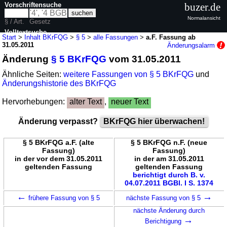
Vorschriftensuche
buzer.de
Normalansicht
§ / Art.
Gesetz
Volltextsuche
Start
>
Inhalt BKrFQG
>
§ 5
>
alle Fassungen
>
a.F. Fassung ab
31.05.2011
Änderungsalarm
nur in BKrFQG
Änderung
§ 5 BKrFQG
vom 31.05.2011
Ähnliche Seiten:
weitere Fassungen von § 5 BKrFQG
und
Änderungshistorie des BKrFQG
Hervorhebungen:
alter Text
,
neuer Text
Änderung verpasst?
BKrFQG hier überwachen!
§ 5 BKrFQG a.F. (alte
§ 5 BKrFQG n.F. (neue
Fassung)
Fassung)
in der vor dem 31.05.2011
in der am 31.05.2011
geltenden Fassung
geltenden Fassung
berichtigt durch B. v.
04.07.2011 BGBl. I S. 1374
←
→
frühere Fassung von § 5
nächste Fassung von § 5
nächste Änderung durch
→
Berichtigung