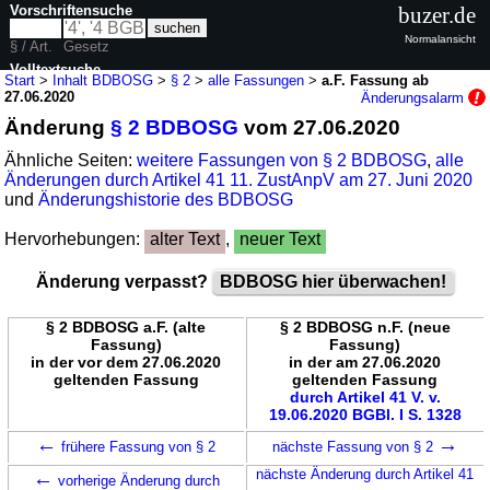
Vorschriftensuche
buzer.de
Normalansicht
§ / Art.
Gesetz
Volltextsuche
Start
>
Inhalt BDBOSG
>
§ 2
>
alle Fassungen
>
a.F. Fassung ab
27.06.2020
Änderungsalarm
nur in BDBOSG
Änderung
§ 2 BDBOSG
vom 27.06.2020
Ähnliche Seiten:
weitere Fassungen von § 2 BDBOSG
,
alle
Änderungen durch Artikel 41 11. ZustAnpV am 27. Juni 2020
und
Änderungshistorie des BDBOSG
Hervorhebungen:
alter Text
,
neuer Text
Änderung verpasst?
BDBOSG hier überwachen!
§ 2 BDBOSG a.F. (alte
§ 2 BDBOSG n.F. (neue
Fassung)
Fassung)
in der vor dem 27.06.2020
in der am 27.06.2020
geltenden Fassung
geltenden Fassung
durch Artikel 41 V. v.
19.06.2020 BGBl. I S. 1328
←
→
frühere Fassung von § 2
nächste Fassung von § 2
←
nächste Änderung durch Artikel 41
vorherige Änderung durch