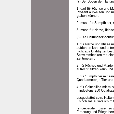
(7) Der Boden der Haltun
1. darf für Füchse und M
Prozent aufweisen und mu
graben können,
2. muss für Sumpfbiber,
3. muss für Nerze, Iltiss
(8) Die Haltungseinricht
1. für Nerze und Iltisse 
aufrichten kann und unte
nicht aus Drahtgitter bes
Schwimmbecken mit einer
Zentimetern,
2. für Füchse und Marder
aufrecht sitzen kann und
3. für Sumpfbiber mit e
Quadratmeter je Tier und
4. für Chinchillas mit mi
mindestens 250 Quadratz
ausgestattet sein. Haltu
Chinchillas zusätzlich mi
(9) Gebäude müssen so zu
Fütterung und Pflege be