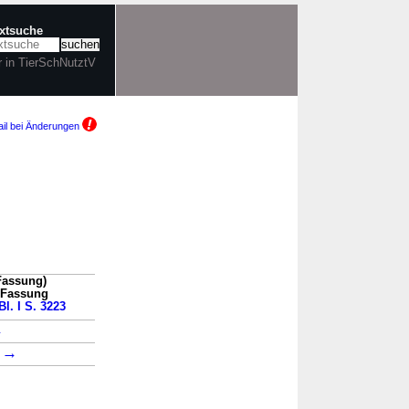
extsuche
r in TierSchNutztV
il bei Änderungen
Fassung)
n Fassung
l. I S. 3223
→
→
1