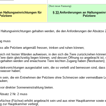
(Text neue Fassung)
n Haltungseinrichtungen für
§
33
Anforderungen an Haltungseinr
Pelztiere
Pelztiere
in Haltungseinrichtungen gehalten werden, die den Anforderungen der Absätze 2
ung muss
ss alle Pelztiere artgemäß fressen, trinken und ruhen können;
eich mit festen Wänden aufweisen, in den sich die Tiere zurückziehen können
iere darin gleichzeitig liegen können, und dessen Öffnung so angebracht ist,
kgehalten werden und erwachsene Tiere leichten Zugang haben (Nestkasten);
ränkvorrichtungen ausgestattet sein, die so verteilt und bemessen sind, dass 
nkwasser haben;
n sein, die ein Entnehmen der Pelztiere ohne Schmerzen oder vermeidbare L
auben;
vor direkter Sonneneinstrahlung bieten.
Absatz 2 Nr. 2 muss
larfüchse (Füchse) erhöht angebracht sein und aus einer Hauptkammer sowie
g zur Hauptkammer verbirgt,