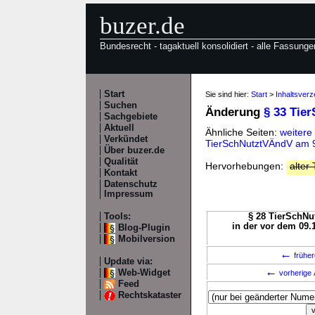
buzer.de
Bundesrecht - tagaktuell konsolidiert - alle Fassunge
Start
Sie sind hier:
Start
>
Inhaltsverz
Suchen
Änderung
§ 33 Tie
Sachgebiete
Aktuell
Ähnliche Seiten:
weitere
Verkündet
TierSchNutztVÄndV am 
Über buzer.de
Qualität
Hervorhebungen:
alter 
Kontakt
Datenschutz
Impressum
Tools:
§ 28 TierSchNut
in der vor dem 09.
Blog-Plugin
Mobilversion
←
früher
Update via:
←
Web-Widget
vorherige 
Feed
Rechtskataster