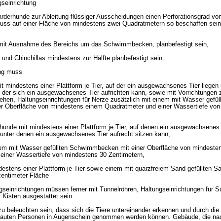
gseinrichtung
arderhunde zur Ableitung flüssiger Ausscheidungen einen Perforationsgrad vo
ss auf einer Fläche von mindestens zwei Quadratmetern so beschaffen sein,
 mit Ausnahme des Bereichs um das Schwimmbecken, planbefestigt sein,
e und Chinchillas mindestens zur Hälfte planbefestigt sein.
ung muss
mit mindestens einer Plattform je Tier, auf der ein ausgewachsenes Tier liegen
r der sich ein ausgewachsenes Tier aufrichten kann, sowie mit Vorrichtungen 
tehen, Haltungseinrichtungen für Nerze zusätzlich mit einem mit Wasser gefül
 Oberfläche von mindestens einem Quadratmeter und einer Wassertiefe von
hunde mit mindestens einer Plattform je Tier, auf denen ein ausgewachsenes 
 unter denen ein ausgewachsenes Tier aufrecht sitzen kann,
inem mit Wasser gefüllten Schwimmbecken mit einer Oberfläche von mindeste
 einer Wassertiefe von mindestens 30 Zentimetern,
ndestens einer Plattform je Tier sowie einem mit quarzfreiem Sand gefüllten 
entimeter Fläche
ngseinrichtungen müssen ferner mit Tunnelröhren, Haltungseinrichtungen für 
t Kisten ausgestattet sein.
 beleuchten sein, dass sich die Tiere untereinander erkennen und durch die 
trauten Personen in Augenschein genommen werden können. Gebäude, die na