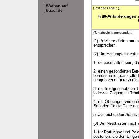
Werben auf
(Text alte Fassung)
buzer.de
§
28
Anforderungen a
(Textabschnitt unverändert)
(1) Pelztiere dürfen nur 
entsprechen.
(2) Die Haltungseinricht
1. so beschaffen sein, da
2. einen gesonderten Ber
bemessen ist, dass alle T
neugeborene Tiere zurüc
3. mit frostgeschützten T
jederzeit Zugang zu Trä
4. mit Öffnungen versehe
Schäden für die Tiere erl
5. ausreichenden Schutz 
(3) Der Nestkasten nach 
1. für Rotfüchse und Po
bestehen, die den Eingan