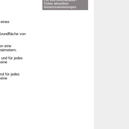
Für Ihre Internetseite -
Ticker aktuellste
.
Gesetzesänderungen
 eines
Grundfläche von
en eine
ratmetern;
 und für jedes
 eine
nd für jedes
 eine