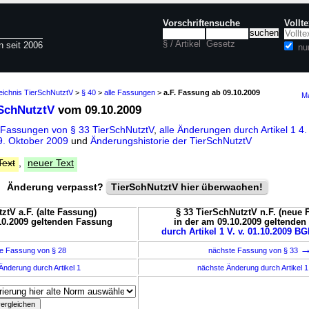
Vorschriftensuche
Vollt
§ / Artikel
Gesetz
n seit 2006
nu
eichnis TierSchNutztV
>
§ 40
>
alle Fassungen
>
a.F. Fassung ab 09.10.2009
Ma
rSchNutztV
vom 09.10.2009
 Fassungen von § 33 TierSchNutztV
,
alle Änderungen durch Artikel 1 4.
9. Oktober 2009
und
Änderungshistorie der TierSchNutztV
Text
,
neuer Text
Änderung verpasst?
TierSchNutztV hier überwachen!
ztV a.F. (alte Fassung)
§ 33 TierSchNutztV n.F. (neue 
10.2009 geltenden Fassung
in der am 09.10.2009 geltende
durch Artikel 1 V. v. 01.10.2009 BGB
e Fassung von § 28
nächste Fassung von § 33
Änderung durch Artikel 1
nächste Änderung durch Artikel 