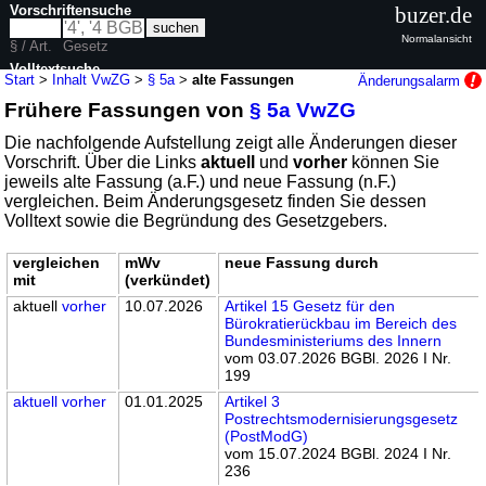
Vorschriftensuche
buzer.de
Normalansicht
§ / Art.
Gesetz
Volltextsuche
Start
>
Inhalt VwZG
>
§ 5a
>
alte Fassungen
Änderungsalarm
Frühere Fassungen von
§ 5a VwZG
nur in VwZG
Die nachfolgende Aufstellung zeigt alle Änderungen dieser
Vorschrift. Über die Links
aktuell
und
vorher
können Sie
jeweils alte Fassung (a.F.) und neue Fassung (n.F.)
vergleichen. Beim Änderungsgesetz finden Sie dessen
Volltext sowie die Begründung des Gesetzgebers.
vergleichen
mWv
neue Fassung durch
mit
(verkündet)
aktuell
vorher
10.07.2026
Artikel 15 Gesetz für den
Bürokratierückbau im Bereich des
Bundesministeriums des Innern
vom 03.07.2026 BGBl. 2026 I Nr.
199
aktuell
vorher
01.01.2025
Artikel 3
Postrechtsmodernisierungsgesetz
(PostModG)
vom 15.07.2024 BGBl. 2024 I Nr.
236