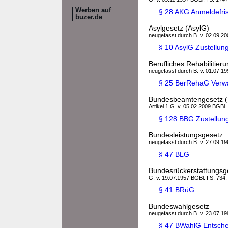
Werben auf
§ 28 AKG Anmeldefri
buzer.de
Asylgesetz (AsylG)
neugefasst durch B. v. 02.09.200
§ 10 AsylG Zustellung
Berufliches Rehabilitie
neugefasst durch B. v. 01.07.199
§ 25 BerRehaG Verwa
Bundesbeamtengesetz 
Artikel 1 G. v. 05.02.2009 BGBl. 
§ 128 BBG Zustellun
Bundesleistungsgesetz
neugefasst durch B. v. 27.09.196
§ 47 BLG
Bundesrückerstattungsg
G. v. 19.07.1957 BGBl. I S. 734;
§ 41 BRüG
Bundeswahlgesetz
neugefasst durch B. v. 23.07.199
§ 47 BWahlG Entschei