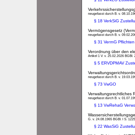
Verkehrssicherstellungs
neugefasst durch B. v. 08.10.196
§ 18 VerkSiG Zustell
Vermögensgesetz (Ver
neugefasst durch B. v. 09.02.200
§ 31 VermG Pflichten
Verordnung über den el
Artikel 1 V. v. 25.02.2026 BGBl. 
§ 5 ERVDPMAV Zustel
Verwaltungsgerichtsor
neugefasst durch B. v. 19.03.199
§ 73 VwGO
Verwaltungsrechtliches 
neugefasst durch B. v. 01.07.199
§ 13 VwRehaG Verwa
Wassersicherstellungsge
G. v. 24.08.1965 BGBl. I S. 1225
§ 22 WasSiG Zustell