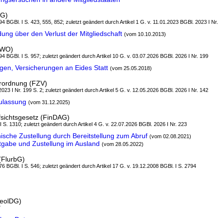
WG)
4 BGBl. I S. 423, 555, 852; zuletzt geändert durch Artikel 1 G. v. 11.01.2023 BGBl. 2023 I Nr.
ng über den Verlust der Mitgliedschaft
(vom 10.10.2013)
uWO)
4 BGBl. I S. 957; zuletzt geändert durch Artikel 10 G. v. 03.07.2026 BGBl. 2026 I Nr. 199
en, Versicherungen an Eides Statt
(vom 25.05.2018)
rordnung (FZV)
2023 I Nr. 199 S. 2; zuletzt geändert durch Artikel 5 G. v. 12.05.2026 BGBl. 2026 I Nr. 142
ulassung
(vom 31.12.2025)
fsichtsgesetz (FinDAG)
 I S. 1310; zuletzt geändert durch Artikel 4 G. v. 22.07.2026 BGBl. 2026 I Nr. 223
ische Zustellung durch Bereitstellung zum Abruf
(vom 02.08.2021)
gabe und Zustellung im Ausland
(vom 28.05.2022)
(FlurbG)
6 BGBl. I S. 546; zuletzt geändert durch Artikel 17 G. v. 19.12.2008 BGBl. I S. 2794
GeolDG)
7