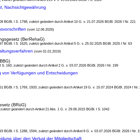
st, Nachsichtgewährung
8 BGBl. I S. 1798; zuletzt geändert durch Artikel 10 G. v. 21.07.2026 BGBl. 2026 I Nr. 221
svorschriften
(vom 12.06.2026)
rungsgesetz (BerRehaG)
7 BGBl. I S. 1625; zuletzt geändert durch Artikel 5 G. v. 25.02.2025 BGBl. 2025 I Nr. 63
ltungsverfahren
(vom 01.01.2019)
(BBG)
I S. 160; zuletzt geändert durch Artikel 2 G. v. 03.07.2026 BGBl. 2026 I Nr. 199
g von Verfügungen und Entscheidungen
1 BGBl. I S. 1769, 1920; zuletzt geändert durch Artikel 19 G. v. 15.07.2024 BGBl. 2024 I Nr.
esetz (BRüG)
 zuletzt geändert durch Artikel 21 Abs. 1 G. v. 29.06.2015 BGBl. I S. 1042
3 BGBl. I S. 1288, 1594; zuletzt geändert durch Artikel 8 G. v. 03.07.2026 BGBl. 2026 I Nr. 
dung über den Verlust der Mitgliedschaft