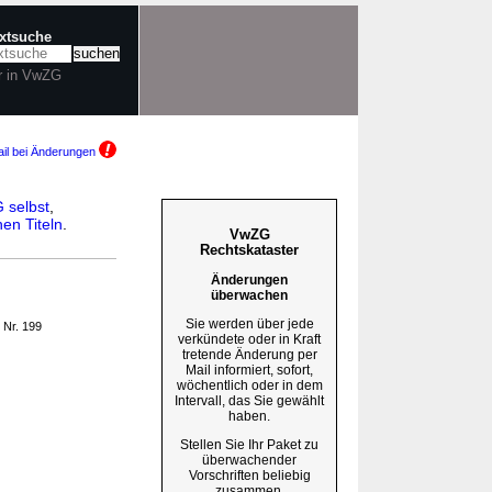
extsuche
r in VwZG
il bei Änderungen
 selbst
,
en Titeln
.
VwZG
Rechtskataster
Änderungen
überwachen
Sie werden über jede
 Nr. 199
verkündete oder in Kraft
tretende Änderung per
Mail informiert, sofort,
wöchentlich oder in dem
Intervall, das Sie gewählt
haben.
Stellen Sie Ihr Paket zu
überwachender
Vorschriften beliebig
zusammen.