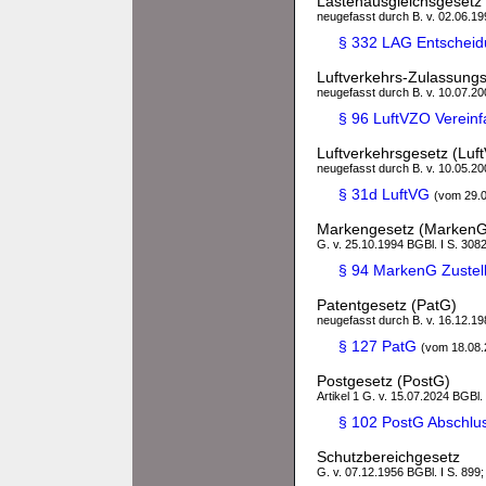
Lastenausgleichsgesetz
neugefasst durch B. v. 02.06.199
§ 332 LAG Entschei
Luftverkehrs-Zulassung
neugefasst durch B. v. 10.07.200
§ 96 LuftVZO Vereinfa
Luftverkehrsgesetz (Luf
neugefasst durch B. v. 10.05.200
§ 31d LuftVG
(vom 29.
Markengesetz (MarkenG
G. v. 25.10.1994 BGBl. I S. 3082
§ 94 MarkenG Zustel
Patentgesetz (PatG)
neugefasst durch B. v. 16.12.198
§ 127 PatG
(vom 18.08.
Postgesetz (PostG)
Artikel 1 G. v. 15.07.2024 BGBl.
§ 102 PostG Abschlu
Schutzbereichgesetz
G. v. 07.12.1956 BGBl. I S. 899;