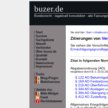
buzer.de
Bundesrecht - tagaktuell konsolidiert - alle Fassunge
Start
Sie sind hier:
Start
>
Inhaltsver
Suchen
Zitierungen von
Ve
Sachgebiete
Aktuell
Sie sehen die Vorschrifte
Verkündet
Ermächtigungsgrundlag
Über buzer.de
Qualität
Kontakt
Zitat in folgenden No
Datenschutz
Impressum
Abgabenordnung (AO)
neugefasst durch B. v. 23.01.202
Tools:
§ 122 AO Bekanntgab
Blog-Plugin
§ 169 AO Festsetzung
Mobilversion
§ 216 AO Überführun
§ 344 AO Auslagen
(v
Update via:
§ 394 AO Übergang 
Web-Widget
§ 412 AO Zustellung,
Feed
Rechtskataster
Allgemeines Kriegsfolge
G. v. 05.11.1957 BGBl. I S. 1747