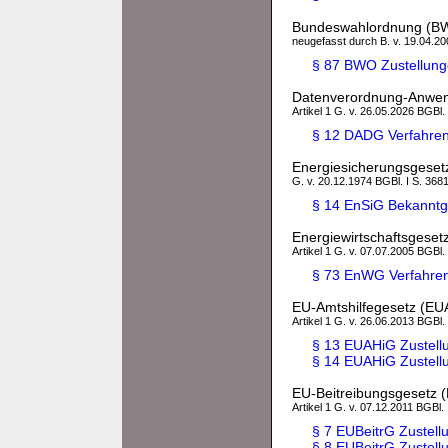
Bundeswahlordnung (B
neugefasst durch B. v. 19.04.200
§ 87 BWO Zustellunge
Datenverordnung-Anwe
Artikel 1 G. v. 26.05.2026 BGBl.
§ 12 DADG Verfahre
Energiesicherungsgeset
G. v. 20.12.1974 BGBl. I S. 3681
§ 14 EnSiG Bekanntg
Energiewirtschaftsgese
Artikel 1 G. v. 07.07.2005 BGBl.
§ 73 EnWG Verfahren
EU-Amtshilfegesetz (EU
Artikel 1 G. v. 26.06.2013 BGBl.
§ 13 EUAHiG Zustell
§ 14 EUAHiG Zustell
EU-Beitreibungsgesetz 
Artikel 1 G. v. 07.12.2011 BGBl. 
§ 7 EUBeitrG Zustell
§ 8 EUBeitrG Zustell