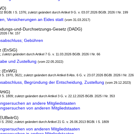
WO)
2 BGBl. I S. 1376; zuletzt geändert durch Artikel 9 G. v. 03.07.2026 BGBl. 2026 I Nr. 199
n, Versicherungen an Eides statt
(vom 31.03.2017)
ndungs-und-Durchsetzungs-Gesetz (DADG)
 2026 I Nr. 157
nsabschluss; Gebühren
z (EnSiG)
; zuletzt geändert durch Artikel 7 G. v. 11.03.2026 BGBl. 2026 I Nr. 66
abe und Zustellung
(vom 22.05.2022)
tz (EnWG)
 I S. 1970, 3621; zuletzt geändert durch Artikel 8 Abs. 6 G. v. 23.07.2026 BGBl. 2026 I Nr. 226
sabschluss, Begründung der Entscheidung, Zustellung
(vom 29.12.2023)
AHiG)
 I S. 1809; zuletzt geändert durch Artikel 3 G. v. 22.12.2025 BGBl. 2025 I Nr. 353
ungsersuchen an andere Mitgliedstaaten
ungsersuchen von anderen Mitgliedstaaten
(EUBeitrG)
I S. 2592; zuletzt geändert durch Artikel 21 G. v. 26.06.2013 BGBl. I S. 1809
ungsersuchen von anderen Mitgliedstaaten
ungsersuchen in andere Mitgliedstaaten