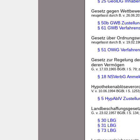
§ 25 GeolDG Inhaber
Gesetz gegen Wettbew
neugefasst durch B. v. 26.06.201
§ 50b GWB Zustellun
§ 61 GWB Verfahrens
Gesetz über Ordnungswi
neugefasst durch B. v. 19.02.198
§ 51 OWiG Verfahren
Gesetz zur Regelung der 
deren Vermögen
G. v. 17.03.1965 BGBl. I S. 79; 
§ 18 NSVerbG Anmeld
Hypothekenablöseveror
V. v. 10.06.1994 BGBl. I S. 1253
§ 5 HypAblV Zustellu
Landbeschaffungsgeset
G. v. 23.02.1957 BGBl. I S. 134;
§ 30 LBG
§ 31 LBG
§ 73 LBG