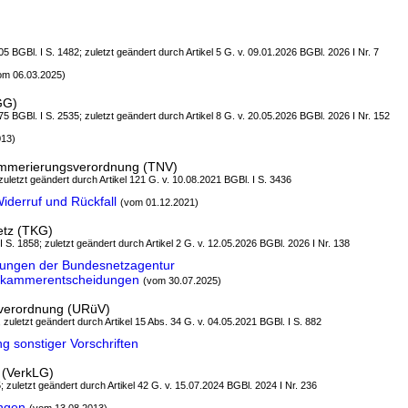
5 BGBl. I S. 1482; zuletzt geändert durch Artikel 5 G. v. 09.01.2026 BGBl. 2026 I Nr. 7
om 06.03.2025)
GG)
5 BGBl. I S. 2535; zuletzt geändert durch Artikel 8 G. v. 20.05.2026 BGBl. 2026 I Nr. 152
013)
mmerierungsverordnung (TNV)
 zuletzt geändert durch Artikel 121 G. v. 10.08.2021 BGBl. I S. 3436
derruf und Rückfall
(vom 01.12.2021)
etz (TKG)
 I S. 1858; zuletzt geändert durch Artikel 2 G. v. 12.05.2026 BGBl. 2026 I Nr. 138
ungen der Bundesnetzagentur
skammerentscheidungen
(vom 30.07.2025)
verordnung (URüV)
, zuletzt geändert durch Artikel 15 Abs. 34 G. v. 04.05.2021 BGBl. I S. 882
 sonstiger Vorschriften
 (VerkLG)
; zuletzt geändert durch Artikel 42 G. v. 15.07.2024 BGBl. 2024 I Nr. 236
ungen