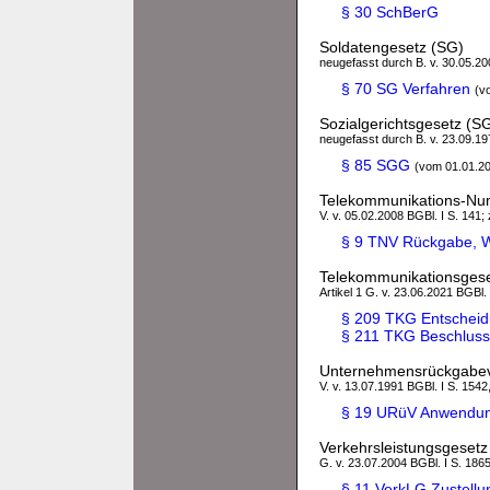
§ 30 SchBerG
Soldatengesetz (SG)
neugefasst durch B. v. 30.05.200
§ 70 SG Verfahren
(v
Sozialgerichtsgesetz (S
neugefasst durch B. v. 23.09.197
§ 85 SGG
(vom 01.01.2
Telekommunikations-Nu
V. v. 05.02.2008 BGBl. I S. 141;
§ 9 TNV Rückgabe, Wi
Telekommunikationsges
Artikel 1 G. v. 23.06.2021 BGBl.
§ 209 TKG Entscheid
§ 211 TKG Beschlus
Unternehmensrückgabe
V. v. 13.07.1991 BGBl. I S. 1542
§ 19 URüV Anwendung
Verkehrsleistungsgesetz
G. v. 23.07.2004 BGBl. I S. 1865
§ 11 VerkLG Zustell