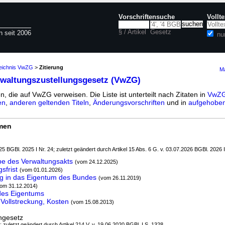
Vorschriftensuche
Vollt
§ / Artikel
Gesetz
n seit 2006
nu
zeichnis VwZG
>
Zitierung
Ma
rwaltungszustellungsgesetz (VwZG)
n, die auf VwZG verweisen. Die Liste ist unterteilt nach Zitaten in
VwZG
en
,
anderen geltenden Titeln
,
Änderungsvorschriften
und in
aufgehoben
rmen
5 BGBl. 2025 I Nr. 24; zuletzt geändert durch Artikel 15 Abs. 6 G. v. 03.07.2026 BGBl. 2026 I
e des Verwaltungsakts
(vom 24.12.2025)
sfrist
(vom 01.01.2026)
g in das Eigentum des Bundes
(vom 26.11.2019)
om 31.12.2014)
des Eigentums
 Vollstreckung, Kosten
(vom 15.08.2013)
ngesetz
; zuletzt geändert durch Artikel 214 V. v. 19.06.2020 BGBl. I S. 1328