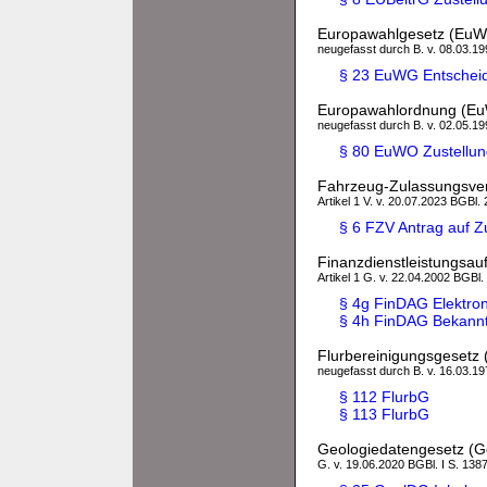
Europawahlgesetz (Eu
neugefasst durch B. v. 08.03.199
§ 23 EuWG Entscheidu
Europawahlordnung (E
neugefasst durch B. v. 02.05.199
§ 80 EuWO Zustellung
Fahrzeug-Zulassungsve
Artikel 1 V. v. 20.07.2023 BGBl. 
§ 6 FZV Antrag auf Z
Finanzdienstleistungsau
Artikel 1 G. v. 22.04.2002 BGBl.
§ 4g FinDAG Elektron
§ 4h FinDAG Bekannt
Flurbereinigungsgesetz 
neugefasst durch B. v. 16.03.197
§ 112 FlurbG
§ 113 FlurbG
Geologiedatengesetz (
G. v. 19.06.2020 BGBl. I S. 138