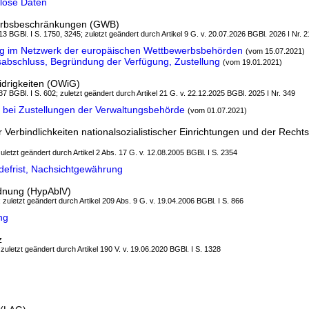
lose Daten
erbsbeschränkungen (GWB)
3 BGBl. I S. 1750, 3245; zuletzt geändert durch Artikel 9 G. v. 20.07.2026 BGBl. 2026 I Nr. 
g im Netzwerk der europäischen Wettbewerbsbehörden
(vom 15.07.2021)
abschluss, Begründung der Verfügung, Zustellung
(vom 19.01.2021)
drigkeiten (OWiG)
7 BGBl. I S. 602; zuletzt geändert durch Artikel 21 G. v. 22.12.2025 BGBl. 2025 I Nr. 349
 bei Zustellungen der Verwaltungsbehörde
(vom 01.07.2021)
Verbindlichkeiten nationalsozialistischer Einrichtungen und der Rechts
zuletzt geändert durch Artikel 2 Abs. 17 G. v. 12.08.2005 BGBl. I S. 2354
efrist, Nachsichtgewährung
dnung (HypAblV)
; zuletzt geändert durch Artikel 209 Abs. 9 G. v. 19.04.2006 BGBl. I S. 866
ng
z
 zuletzt geändert durch Artikel 190 V. v. 19.06.2020 BGBl. I S. 1328