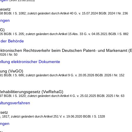
(vom 13.08.2013)
gesetz
8 BGBl. I S. 1082; zuletzt geändert durch Artikel 40 G. v. 15.07.2024 BGBl. 2024 I Nr. 236
ungen
mG)
5 BGBl. I S. 205; zuletzt geändert durch Artikel 15 Abs. 33 G. v. 04.05.2021 BGBl. I S. 882
 der Behörde
ektronischen Rechtsverkehr beim Deutschen Patent- und Markenamt
2026 I Nr. 50
lung elektronischer Dokumente
dnung (VwGO)
1 BGBl. I S. 686; zuletzt geändert durch Artikel 9 G. v. 20.05.2026 BGBl. 2026 I Nr. 152
Rehabilitierungsgesetz (VwRehaG)
7 BGBl. I S. 1620; zuletzt geändert durch Artikel 4 G. v. 25.02.2025 BGBl. 2025 I Nr. 63
ltungsverfahren
setz
, 1817; zuletzt geändert durch Artikel 251 V. v. 19.06.2020 BGBl. I S. 1328
ungen