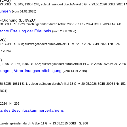
 (LAG)
3 BGBl. I S. 845, 1995 I 248; zuletzt geändert durch Artikel 6 G. v. 29.06.2026 BGBl. 2026 I 
dungen
(vom 01.01.2025)
s-Ordnung (LuftVZO)
8 BGBl. I S. 1229; zuletzt geändert durch Artikel 28 V. v. 11.12.2024 BGBl. 2024 I Nr. 411
chte Erteilung der Erlaubnis
(vom 23.11.2006)
tVG)
7 BGBl. I S. 698; zuletzt geändert durch Artikel 9 G. v. 22.07.2026 BGBl. 2026 I Nr. 224
07.2026)
)
, 1995 I S. 156, 1996 I S. 682; zuletzt geändert durch Artikel 14 G. v. 20.05.2026 BGBl. 2026 
lungen; Verordnungsermächtigung
(vom 14.01.2019)
0 BGBl. 1981 I S. 1; zuletzt geändert durch Artikel 13 G. v. 20.05.2026 BGBl. 2026 I Nr. 152
2021)
 2024 I Nr. 236
ss des Beschlusskammerverfahrens
 zuletzt geändert durch Artikel 11 G. v. 13.05.2015 BGBl. I S. 706