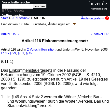
Vorschriftensuche
buzer.de
Normalansicht
§ / Art.
Gesetz
Volltextsuche
Start
>
9. ZustAnpV
>
Art. 116
Änderungsalarm
Hier klicken für
Titel, Fundstelle, Änderungen
etc.
nur in 9. ZustAnpV
Artikel 116 - Neunte
←
→
Artikel 115
Artikel 117
Zuständigkeitsanpassungsverordnung (9.
Artikel 116 Einkommensteuergesetz
ZustAnpV
k.a.Abk.
)
V. v. 31.10.2006
BGBl. I S. 2407
, 2007 I S. 2149
Artikel 116 wird in
2 Vorschriften zitiert
und ändert mWv. 8. November 2006
Geltung ab 08.11.2006
EStG
§ 99
,
§ 51
,
§ 49
521 Änderungen
|
wird in 1168 Vorschriften zitiert
(611-1)
Abschnitt 1 Anpassung von Gesetzen
Das
Einkommensteuergesetz
in der Fassung der
Bekanntmachung vom 19. Oktober 2002 (BGBl. I S. 4210,
2003 I S. 179), zuletzt geändert durch Artikel 19 des Gesetzes
vom 5. September 2006 (BGBl. I S. 2098), wird wie folgt
geändert:
1.
In §
49
Abs. 4 Satz 2 werden die Wörter „Verkehr, Bau-
und Wohnungswesen" durch die Wörter „Verkehr, Bau und
Stadtentwicklung" ersetzt.