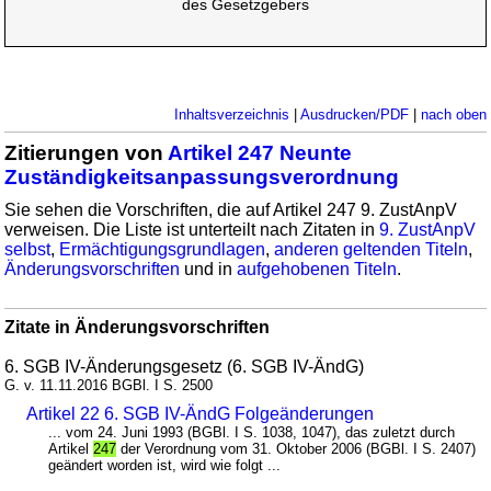
des Gesetzgebers
Inhaltsverzeichnis
|
Ausdrucken/PDF
|
nach oben
Zitierungen von
Artikel 247 Neunte
Zuständigkeitsanpassungsverordnung
Sie sehen die Vorschriften, die auf Artikel 247 9. ZustAnpV
verweisen. Die Liste ist unterteilt nach Zitaten in
9. ZustAnpV
selbst
,
Ermächtigungsgrundlagen
,
anderen geltenden Titeln
,
Änderungsvorschriften
und in
aufgehobenen Titeln
.
Zitate in Änderungsvorschriften
6. SGB IV-Änderungsgesetz (6. SGB IV-ÄndG)
G. v. 11.11.2016 BGBl. I S. 2500
Artikel 22 6. SGB IV-ÄndG Folgeänderungen
... vom 24. Juni 1993 (BGBl. I S. 1038, 1047), das zuletzt durch
Artikel
247
der Verordnung vom 31. Oktober 2006 (BGBl. I S. 2407)
geändert worden ist, wird wie folgt ...