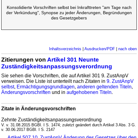
Konsolidierte Vorschriften selbst bei Inkrafttreten "am Tage nach
der Verkündung", Synopse zu jeder Änderungen, Begründungen
des Gesetzgebers
Inhaltsverzeichnis
|
Ausdrucken/PDF
|
nach oben
Zitierungen von
Artikel 301 Neunte
Zuständigkeitsanpassungsverordnung
Sie sehen die Vorschriften, die auf Artikel 301 9. ZustAnpV
verweisen. Die Liste ist unterteilt nach Zitaten in
9. ZustAnpV
selbst
,
Ermächtigungsgrundlagen
,
anderen geltenden Titeln
,
Änderungsvorschriften
und in
aufgehobenen Titeln
.
Zitate in Änderungsvorschriften
Zehnte Zuständigkeitsanpassungsverordnung
V. v. 31.08.2015 BGBl. I S. 1474; zuletzt geändert durch Artikel 3 Abs. 3 G.
v. 30.06.2017 BGBl. I S. 2147
Artikel 507 10. ZustAnpV Änderung des Gesetzes über den