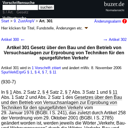
Vorschriftensuche
buzer.de
Normalansicht
§ / Art.
Gesetz
Volltextsuche
Start
>
9. ZustAnpV
>
Art. 301
Änderungsalarm
Hier klicken für
Titel, Fundstelle, Änderungen
etc.
nur in 9. ZustAnpV
Artikel 301 - Neunte
←
→
Artikel 300
Artikel 302
Zuständigkeitsanpassungsverordnung (9.
Artikel 301 Gesetz über den Bau und den Betrieb von
ZustAnpV
k.a.Abk.
)
Versuchsanlagen zur Erprobung von Techniken für den
V. v. 31.10.2006
BGBl. I S. 2407
, 2007 I S. 2149
spurgeführten Verkehr
Geltung ab 08.11.2006
521 Änderungen
|
wird in 1168 Vorschriften zitiert
Artikel 301 wird in
1 Vorschrift zitiert
und ändert mWv. 8. November 2006
SpurVerkErprG
§ 1
,
§ 4
,
§ 7
,
§ 11
Abschnitt 1 Anpassung von Gesetzen
(930-7)
In §
1
Abs. 2 Satz 2, §
4
Satz 2, §
7
Abs. 3 Satz 1 und §
11
Abs. 1 Satz 2 und Abs. 2 Satz 1 des
Gesetzes über den Bau
und den Betrieb von Versuchsanlagen zur Erprobung von
Techniken für den spurgeführten Verkehr
vom
29. Januar 1976 (BGBl. I S. 241), das zuletzt durch Artikel 258
der Verordnung vom 29. Oktober 2001 (BGBl. I S. 2785)
geändert worden ist, werden jeweils die Wörter „Verkehr, Bau-