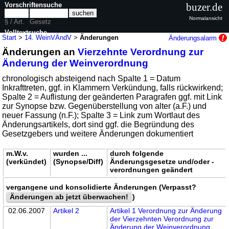
Vorschriftensuche
buzer.de
Normalansicht
§ / Art.
Gesetz
Volltextsuche
Start
>
14. WeinVÄndV
>
Änderungen
Änderungsalarm
Änderungen an
Vierzehnte Verordnung zur
nur in 14. WeinVÄndV
Änderung der Weinverordnung
chronologisch absteigend nach Spalte 1 = Datum
Inkrafttreten, ggf. in Klammern Verkündung, falls rückwirkend;
Spalte 2 = Auflistung der geänderten Paragrafen ggf. mit Link
zur Synopse bzw. Gegenüberstellung von alter (a.F.) und
neuer Fassung (n.F.); Spalte 3 = Link zum Wortlaut des
Änderungsartikels, dort sind ggf. die Begründung des
Gesetzgebers und weitere Änderungen dokumentiert
m.W.v.
wurden ...
durch folgende
(verkündet)
(Synopse/Diff)
Änderungsgesetze und/oder -
verordnungen geändert
vergangene und konsolidierte Änderungen (Verpasst?
Änderungen ab jetzt überwachen!
)
02.06.2007
Artikel 2
Artikel 1 Verordnung zur Änderung
der Vierzehnten Verordnung zur
Änderung der Weinverordnung