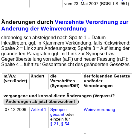
vom 23. Mai 2007 (BGBl. I S. 951)
Änderungen durch
Vierzehnte Verordnung zur
Änderung der Weinverordnung
chronologisch absteigend nach Spalte 1 = Datum
Inkrafttreten, ggf. in Klammern Verkündung, falls rückwirkend;
Spalte 2 = Link zum Änderungstext; Spalte 3 = Auflistung der
geänderten Paragrafen ggf. mit Link zur Synopse bzw.
Gegenüberstellung von alter (a.F.) und neuer Fassung (n.F.);
Spalte 4 = führt zur Gesamtansicht des geänderten Gesetzes
m.W.v.
ändert
die
der folgenden Gesetze
(verkündet)
Vorschriften ...
und/oder
(Synopse/Diff)
Verordnungen
vergangene und konsolidierte Änderungen (Verpasst?
Änderungen ab jetzt überwachen!
)
07.12.2006
Artikel 1
Synopse
Weinverordnung
gesamt
oder
einzeln für
§ 21
,
§ 54