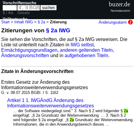
Vorschriftensuche
buzer.de
Normalansicht
§ / Art.
Gesetz
Volltextsuche
Start
>
Inhalt IWG
>
§ 2a
>
Zitierung
Änderungsalarm
Zitierungen von
§ 2a IWG
nur in IWG
Sie sehen die Vorschriften, die auf § 2a IWG verweisen. Die
Liste ist unterteilt nach Zitaten in
IWG selbst
,
Ermächtigungsgrundlagen
,
anderen geltenden Titeln
,
Änderungsvorschriften
und in
aufgehobenen Titeln
.
Zitate in Änderungsvorschriften
Erstes Gesetz zur Änderung des
Informationsweiterverwendungsgesetzes
G. v. 08.07.2015 BGBl. I S. 1162
Artikel 1 1. IWGÄndG Änderung des
Informationsweiterverwendungsgesetzes
... der Software niedergelegt sind." 3. Nach § 2 wird folgender §
2a
eingefügt: „§ 2a Grundsatz der Weiterverwendung ... 3. Nach § 2
wird folgender § 2a eingefügt: „§
2a
Grundsatz der Weiterverwendung
Informationen, die in den Anwendungsbereich dieses ...